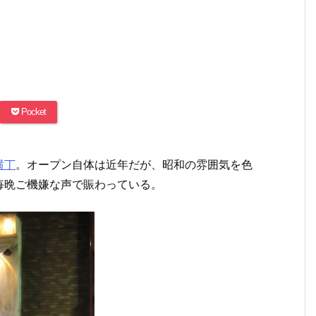
Pocket
横丁
。オープン自体は近年だが、昭和の雰囲気を色
毎晩ご機嫌な声で賑わっている。