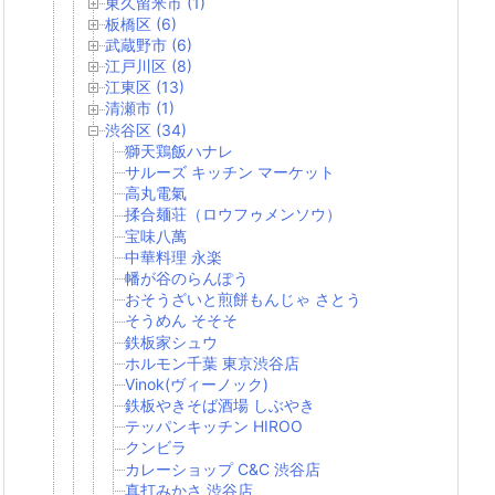
東久留米市 (1)
板橋区 (6)
武蔵野市 (6)
江戸川区 (8)
江東区 (13)
清瀬市 (1)
渋谷区 (34)
獅天鶏飯ハナレ
サルーズ キッチン マーケット
高丸電氣
揉合麺荘（ロウフゥメンソウ）
宝味八萬
中華料理 永楽
幡が谷のらんぽう
おそうざいと煎餅もんじゃ さとう
そうめん そそそ
鉄板家シュウ
ホルモン千葉 東京渋谷店
Vinok(ヴィーノック)
鉄板やきそば酒場 しぶやき
テッパンキッチン HIROO
クンビラ
カレーショップ C&C 渋谷店
真打みかさ 渋谷店