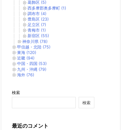
葛飾区 (5)
西多摩郡奥多摩町 (1)
調布市 (4)
豊島区 (23)
足立区 (7)
青梅市 (1)
新宿区 (55)
神奈川県 (78)
甲信越・北陸 (75)
東海 (120)
近畿 (94)
中国・四国 (53)
九州・沖縄 (79)
海外 (76)
検索
検索
最近のコメント