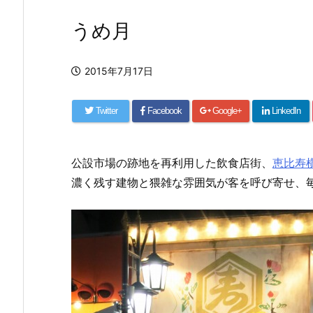
うめ月
2015年7月17日
Twitter
Facebook
Google+
LinkedIn
公設市場の跡地を再利用した飲食店街、
恵比寿
濃く残す建物と猥雑な雰囲気が客を呼び寄せ、