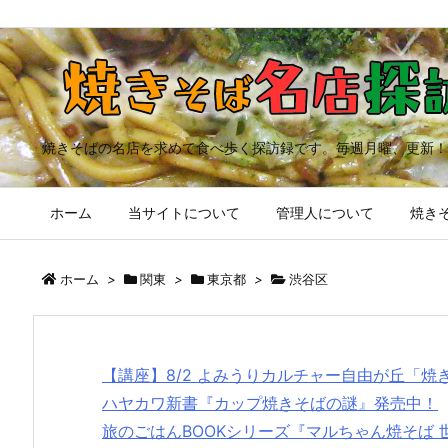
焼きそばの名店を求めて食べ歩く探訪録です。毎週月曜、更新！
ホーム
当サイトについて
管理人について
焼きそ
ホーム
>
関東
>
東京都
>
渋谷区
【講座】8/2 よみうりカルチャー自由が丘「
ハヤカワ新書『カップ焼きそばの謎』発売中！
旅のごはんBOOKシリーズ『マルちゃん焼そば 