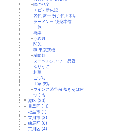
味の兆楽
エビス新東記
名代 富士そば 代々木店
ラーメン王 後楽本舗
一休
喜楽
うめ月
関矢
燕 東京茶楼
精陽軒
ヌーベルシノワ 一品香
ゆりかご
利華
こづち
山家 支店
ウインズ渋谷前 焼きそば屋
つくも
港区 (36)
目黒区 (11)
福生市 (1)
立川市 (3)
練馬区 (8)
荒川区 (4)