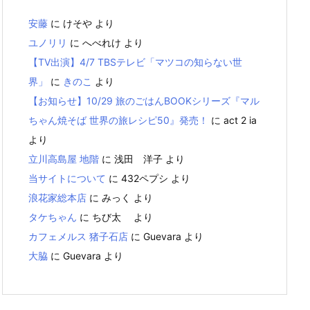
安藤
に
けそや
より
ユノリリ
に
へべれけ
より
【TV出演】4/7 TBSテレビ「マツコの知らない世
界」
に
きのこ
より
【お知らせ】10/29 旅のごはんBOOKシリーズ『マル
ちゃん焼そば 世界の旅レシピ50』発売！
に
act 2 ia
より
立川高島屋 地階
に
浅田 洋子
より
当サイトについて
に
432ペプシ
より
浪花家総本店
に
みっく
より
タケちゃん
に
ちび太
より
カフェメルス 猪子石店
に
Guevara
より
大脇
に
Guevara
より