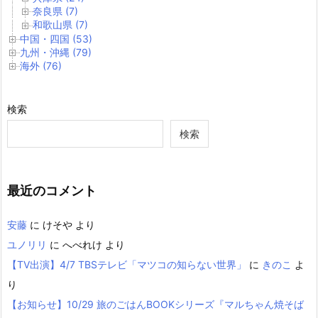
奈良県 (7)
和歌山県 (7)
中国・四国 (53)
九州・沖縄 (79)
海外 (76)
検索
検索
最近のコメント
安藤
に
けそや
より
ユノリリ
に
へべれけ
より
【TV出演】4/7 TBSテレビ「マツコの知らない世界」
に
きのこ
よ
り
【お知らせ】10/29 旅のごはんBOOKシリーズ『マルちゃん焼そば