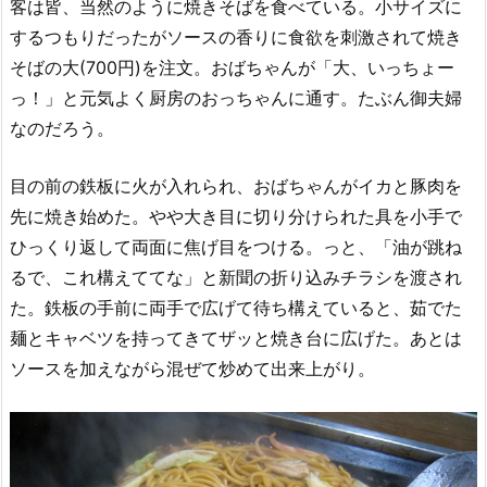
客は皆、当然のように焼きそばを食べている。小サイズに
するつもりだったがソースの香りに食欲を刺激されて焼き
そばの大(700円)を注文。おばちゃんが「大、いっちょー
っ！」と元気よく厨房のおっちゃんに通す。たぶん御夫婦
なのだろう。
目の前の鉄板に火が入れられ、おばちゃんがイカと豚肉を
先に焼き始めた。やや大き目に切り分けられた具を小手で
ひっくり返して両面に焦げ目をつける。っと、「油が跳ね
るで、これ構えててな」と新聞の折り込みチラシを渡され
た。鉄板の手前に両手で広げて待ち構えていると、茹でた
麺とキャベツを持ってきてザッと焼き台に広げた。あとは
ソースを加えながら混ぜて炒めて出来上がり。