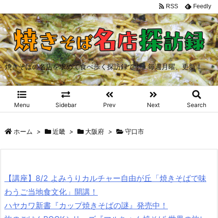
RSS
Feedly
焼きそばの名店を求めて食べ歩く探訪録です。毎週月曜、更新！
Menu
Sidebar
Prev
Next
Search
ホーム
>
近畿
>
大阪府
>
守口市
【講座】8/2 よみうりカルチャー自由が丘「焼きそばで味
わうご当地食文化」開講！
ハヤカワ新書『カップ焼きそばの謎』発売中！