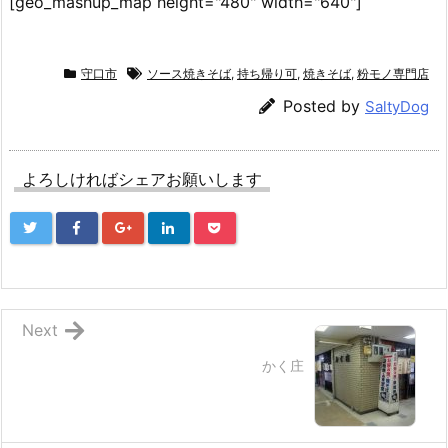
[geo_mashup_map height="480" width="640"]
守口市
ソース焼きそば
,
持ち帰り可
,
焼きそば
,
粉モノ専門店
Posted by
SaltyDog
よろしければシェアお願いします
Next
かく庄