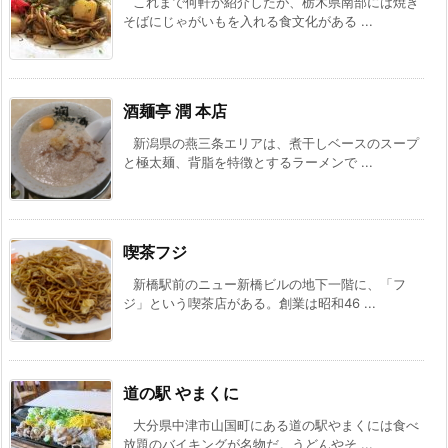
これまで何軒か紹介したが、栃木県南部には焼き
そばにじゃがいもを入れる食文化がある ...
酒麺亭 潤 本店
新潟県の燕三条エリアは、煮干しベースのスープ
と極太麺、背脂を特徴とするラーメンで ...
喫茶フジ
新橋駅前のニュー新橋ビルの地下一階に、「フ
ジ」という喫茶店がある。創業は昭和46 ...
道の駅 やまくに
大分県中津市山国町にある道の駅やまくには食べ
放題のバイキングが名物だ。うどんやそ ...