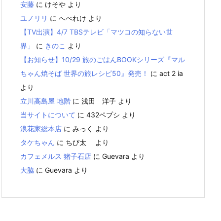
安藤
に
けそや
より
ユノリリ
に
へべれけ
より
【TV出演】4/7 TBSテレビ「マツコの知らない世
界」
に
きのこ
より
【お知らせ】10/29 旅のごはんBOOKシリーズ『マル
ちゃん焼そば 世界の旅レシピ50』発売！
に
act 2 ia
より
立川高島屋 地階
に
浅田 洋子
より
当サイトについて
に
432ペプシ
より
浪花家総本店
に
みっく
より
タケちゃん
に
ちび太
より
カフェメルス 猪子石店
に
Guevara
より
大脇
に
Guevara
より