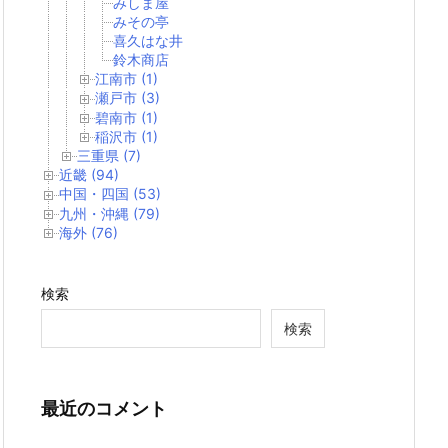
みしま屋
みその亭
喜久はな井
鈴木商店
江南市 (1)
瀬戸市 (3)
碧南市 (1)
稲沢市 (1)
三重県 (7)
近畿 (94)
中国・四国 (53)
九州・沖縄 (79)
海外 (76)
検索
検索
最近のコメント