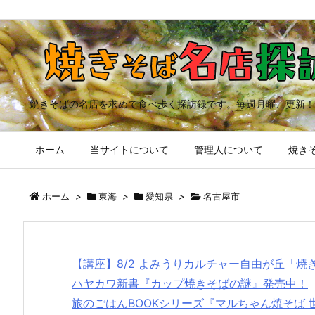
焼きそばの名店を求めて食べ歩く探訪録です。毎週月曜、更新！
ホーム
当サイトについて
管理人について
焼きそ
ホーム
>
東海
>
愛知県
>
名古屋市
【講座】8/2 よみうりカルチャー自由が丘「
ハヤカワ新書『カップ焼きそばの謎』発売中！
旅のごはんBOOKシリーズ『マルちゃん焼そば 