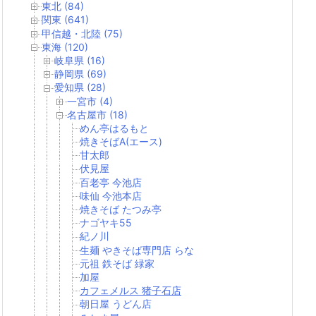
東北 (84)
関東 (641)
甲信越・北陸 (75)
東海 (120)
岐阜県 (16)
静岡県 (69)
愛知県 (28)
一宮市 (4)
名古屋市 (18)
めん亭はるもと
焼きそばA(エース)
甘太郎
伏見屋
百老亭 今池店
味仙 今池本店
焼きそば たつみ亭
ナゴヤキ55
紀ノ川
生麺 やきそば専門店 らな
元祖 鉄そば 緑家
加屋
カフェメルス 猪子石店
朝日屋 うどん店