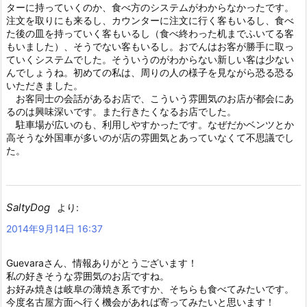
ターに持っていくのか、食べ方のシステムがわからなかったです。
注文を取りにも来るし、カウンターに注文に行く客もいるし、食べ
た後の皿を持っていく客もいるし（食べ終わった机までふいてる客
もいました）、そうでない客もいるし。おでんはお客が勝手に取っ
ていくシステムでした。そういうのがわからない新しい客は少ない
んでしょうね。初めての私は、周りの人の様子を見ながら恐る恐る
いただきました。
お客同士の会話があるお店で、こういう雰囲気のお店が都会にあ
るのは興味深いです。また行きたくなるお店でした。
駐車場が広いのも、利用しやすかったです。なぜだかベンツとか
高そうな外国車が多いのが店の雰囲気とあっていなくて不思議でし
た。
SaltyDog
より:
2014年9月14日 16:37
Guevaraさん、情報ありがとうございます！
私の好きそうな雰囲気のお店ですね。
お好み焼きは岐阜の薄焼き系ですか、そちらも食べてみたいです。
今度名古屋方面へ行く機会があれば寄ってみたいと思います！