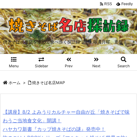
RSS
Feedly
焼きそばの名店を求めて食べ歩く探訪録です。毎週月曜、更新！
Menu
Sidebar
Prev
Next
Search
ホーム
>
焼きそば名店MAP
【講座】8/2 よみうりカルチャー自由が丘「焼きそばで味
わうご当地食文化」開講！
ハヤカワ新書『カップ焼きそばの謎』発売中！