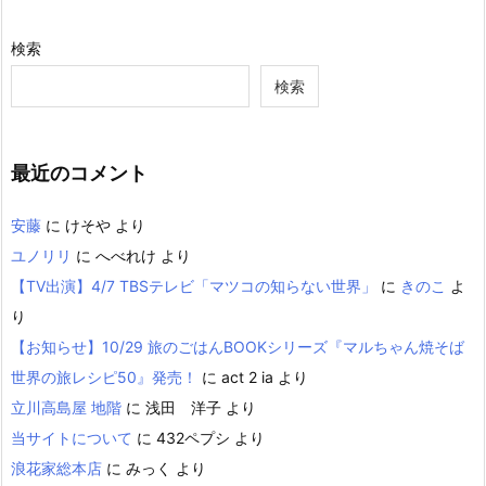
検索
検索
最近のコメント
安藤
に
けそや
より
ユノリリ
に
へべれけ
より
【TV出演】4/7 TBSテレビ「マツコの知らない世界」
に
きのこ
よ
り
【お知らせ】10/29 旅のごはんBOOKシリーズ『マルちゃん焼そば
世界の旅レシピ50』発売！
に
act 2 ia
より
立川高島屋 地階
に
浅田 洋子
より
当サイトについて
に
432ペプシ
より
浪花家総本店
に
みっく
より