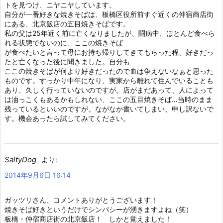
トを見つけ、ニヤニヤしています。
自分が一番好きな焼きそばは、板橋区役所前すぐ近くの仲宿商店街
にある、北京飯店の五目焼きそばです。
私の父は25年近く前に亡くなりましたが、闘病中、ほとんど食べら
れる状態でないのに、ここの焼きそば
が食べたいと言って母にお持ち帰りしてきてもらった程、好きだっ
たと亡くなった後に聞きました。自分も
ここの焼きそばが何より好きだったので血は争えないなぁと思った
ものです。すっかり中年になり、実家から離れて住んでいることも
あり、久しく行っていないのですが。店がまだあって、人によって
は油っこくもあるかもしれない、ここの五目焼きそば…当時のまま
残っているといいのですが。ながなか書いてしまい、申し訳ないで
す。機会あったら試してみてください。
SaltyDog
より:
2014年9月6日 16:14
ガッツリさん、コメントありがとうございます！
焼きそば好きというだけでシンパシーが湧きますよね（笑）
板橋・仲宿商店街の北京飯店！ しかと覚えました！