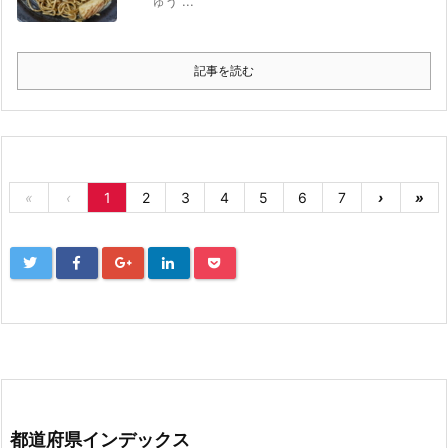
ゅう ...
記事を読む
«
‹
1
2
3
4
5
6
7
›
»
都道府県インデックス