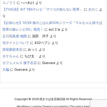
ユノリリ
に
へべれけ
より
【TV出演】4/7 TBSテレビ「マツコの知らない世界」
に
きのこ
よ
り
【お知らせ】10/29 旅のごはんBOOKシリーズ『マルちゃん焼そば
世界の旅レシピ50』発売！
に
act 2 ia
より
立川高島屋 地階
に
浅田 洋子
より
当サイトについて
に
432ペプシ
より
浪花家総本店
に
みっく
より
タケちゃん
に
ちび太
より
カフェメルス 猪子石店
に
Guevara
より
大脇
に
Guevara
より
Copyright ©
2026
焼きそば名店探訪録
All Rights Reserved.
WordPress Luxeritas Theme is provided by "
Thought is free
".