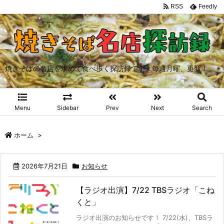
RSS
Feedly
焼きそばの名店を求めて食べ歩く探訪録です。毎週月曜、更新！
Menu
Sidebar
Prev
Next
Search
ホーム
>
2026年7月21日
お知らせ
【ラジオ出演】7/22 TBSラジオ「こね
くと」
ラジオ出演のお知らせです！ 7/22(水)、TBSラ