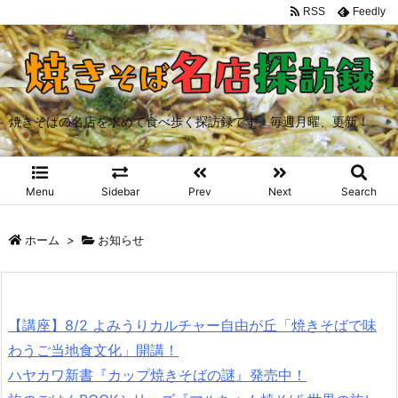
RSS
Feedly
焼きそばの名店を求めて食べ歩く探訪録です。毎週月曜、更新！
Menu
Sidebar
Prev
Next
Search
ホーム
>
お知らせ
【講座】8/2 よみうりカルチャー自由が丘「焼きそばで味
わうご当地食文化」開講！
ハヤカワ新書『カップ焼きそばの謎』発売中！