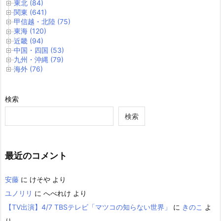
東北 (84)
関東 (641)
甲信越・北陸 (75)
東海 (120)
近畿 (94)
中国・四国 (53)
九州・沖縄 (79)
海外 (76)
検索
検索
最近のコメント
安藤
に
けそや
より
ユノリリ
に
へべれけ
より
【TV出演】4/7 TBSテレビ「マツコの知らない世界」
に
きのこ
よ
り