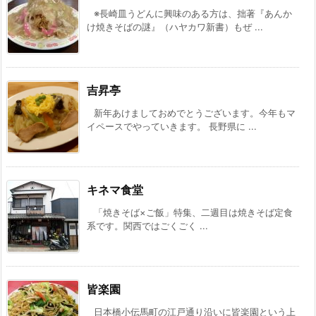
※長崎皿うどんに興味のある方は、拙著『あんか
け焼きそばの謎』（ハヤカワ新書）もぜ ...
吉昇亭
新年あけましておめでとうございます。今年もマ
イペースでやっていきます。 長野県に ...
キネマ食堂
「焼きそば×ご飯」特集、二週目は焼きそば定食
系です。関西ではごくごく ...
皆楽園
日本橋小伝馬町の江戸通り沿いに皆楽園という上