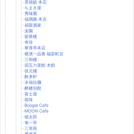
景徳鎮 本店
ちまき屋
秀味園
福満園 本店
福龍酒家
楽園
龍華楼
奇珍
華香亭本店
横濱一品香 福富町店
三和楼
四五六菜館 本館
状元樓
酔来軒
永福拉麺
醉楼別館
富士屋
龍味
Boogie Cafe
MOON Cafe
桃太郎
第一亭
三幸苑
萬来亭