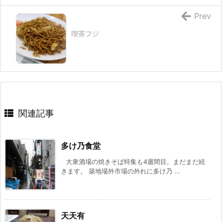
Prev
喫茶フジ
関連記事
多け乃食堂
大衆酒場の焼きそば特集も4週間目。まだまだ続
きます。 築地場外市場の外れに多け乃 ...
天天有