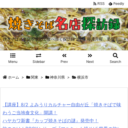
RSS
Feedly
焼きそばの名店を求めて食べ歩く探訪録です。毎週月曜、更新！
Menu
Sidebar
Prev
Next
Search
ホーム
>
関東
>
神奈川県
>
横浜市
【講座】8/2 よみうりカルチャー自由が丘「焼きそばで味
わうご当地食文化」開講！
ハヤカワ新書『カップ焼きそばの謎』発売中！