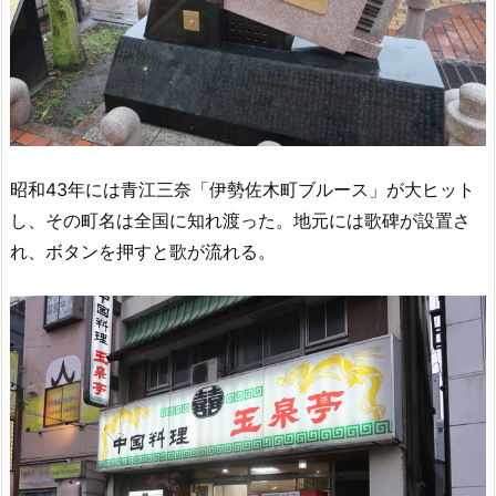
昭和43年には青江三奈「伊勢佐木町ブルース」が大ヒット
し、その町名は全国に知れ渡った。地元には歌碑が設置さ
れ、ボタンを押すと歌が流れる。