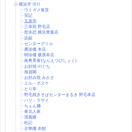
横浜市 (51)
ウミガメ食堂
安記
玉泉亭
三幸苑 野毛店
想夫恋 横浜青葉店
浜銀
センターグリル
萬珍樓 本店
聘珍樓 横濱本店
南粤美食(なんえつびしょく)
お好焼 のぐち
海員閣
お好み焼 みかさ
エル・ボスケ
とり幸
野毛焼きそばセンターまるき 野毛本店
ハリ・ラサイ
ちぇん麺
東北人家
清風楼
杜記
京華樓 本館