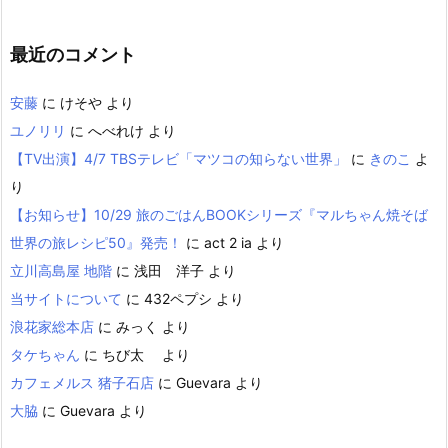
最近のコメント
安藤
に
けそや
より
ユノリリ
に
へべれけ
より
【TV出演】4/7 TBSテレビ「マツコの知らない世界」
に
きのこ
よ
り
【お知らせ】10/29 旅のごはんBOOKシリーズ『マルちゃん焼そば
世界の旅レシピ50』発売！
に
act 2 ia
より
立川高島屋 地階
に
浅田 洋子
より
当サイトについて
に
432ペプシ
より
浪花家総本店
に
みっく
より
タケちゃん
に
ちび太
より
カフェメルス 猪子石店
に
Guevara
より
大脇
に
Guevara
より