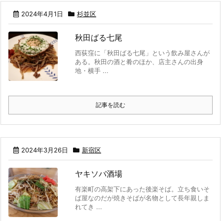
2024年4月1日
杉並区
秋田ばる七尾
西荻窪に「秋田ばる七尾」という飲み屋さんが
ある。秋田の酒と肴のほか、店主さんの出身
地・横手 ...
記事を読む
2024年3月26日
新宿区
ヤキソバ酒場
有楽町の高架下にあった後楽そば。立ち食いそ
ば屋なのだが焼きそばが名物として長年親しま
れてき ...