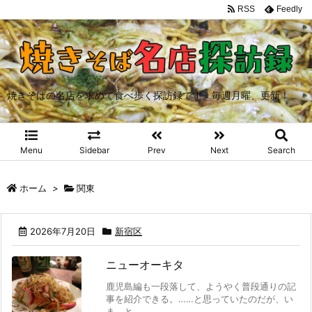
RSS
Feedly
焼きそばの名店を求めて食べ歩く探訪録です。毎週月曜、更新！
Menu
Sidebar
Prev
Next
Search
ホーム
>
関東
2026年7月20日
新宿区
ニューオーキタ
鹿児島編も一段落して、ようやく普段通りの記
事を紹介できる。……と思っていたのだが、い
ま、と ...