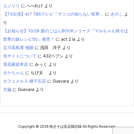
ユノリリ
に
へべれけ
より
【TV出演】4/7 TBSテレビ「マツコの知らない世界」
に
きのこ
よ
り
【お知らせ】10/29 旅のごはんBOOKシリーズ『マルちゃん焼そば
世界の旅レシピ50』発売！
に
act 2 ia
より
立川高島屋 地階
に
浅田 洋子
より
当サイトについて
に
432ペプシ
より
浪花家総本店
に
みっく
より
タケちゃん
に
ちび太
より
カフェメルス 猪子石店
に
Guevara
より
大脇
に
Guevara
より
Copyright ©
2026
焼きそば名店探訪録
All Rights Reserved.