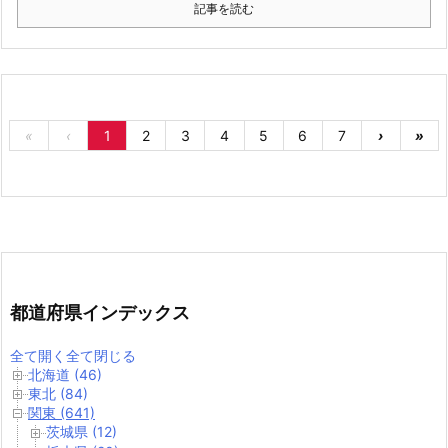
記事を読む
«
‹
1
2
3
4
5
6
7
›
»
都道府県インデックス
全て開く
全て閉じる
北海道 (46)
東北 (84)
関東 (641)
茨城県 (12)