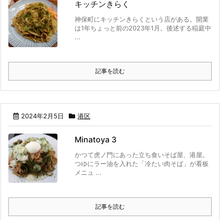
キッチンきらく
神保町にキッチンきらくという店がある。開業
は1年ちょっと前の2023年1月。後述する稲庭中
...
記事を読む
2024年2月5日
港区
Minatoya 3
かつて虎ノ門にあった立ち食いそば屋、港屋。
つゆにラー油を入れた「冷たい肉そば」が看板
メニュ ...
記事を読む