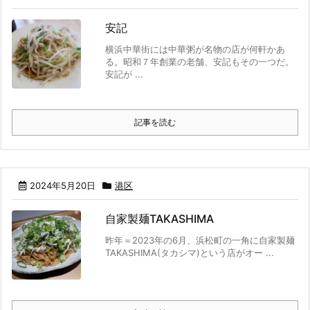
安記
横浜中華街には中華粥が名物の店が何軒かあ
る。昭和７年創業の老舗、安記もその一つだ。
安記が ...
記事を読む
2024年5月20日
港区
自家製麺TAKASHIMA
昨年＝2023年の6月、浜松町の一角に自家製麺
TAKASHIMA(タカシマ)という店がオー ...