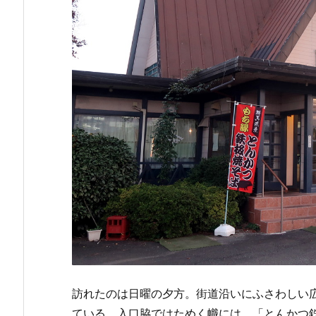
訪れたのは日曜の夕方。街道沿いにふさわしい
ている。入口脇ではためく幟には、「とんかつ