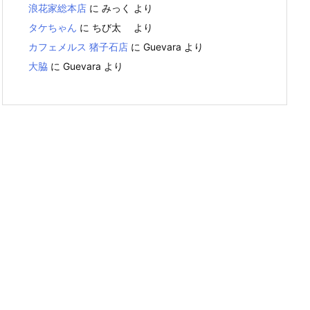
浪花家総本店
に
みっく
より
タケちゃん
に
ちび太
より
カフェメルス 猪子石店
に
Guevara
より
大脇
に
Guevara
より