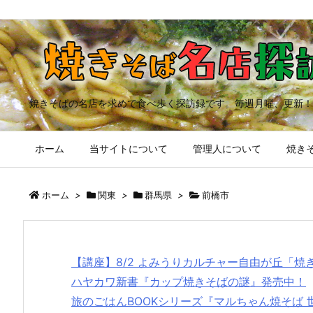
焼きそばの名店を求めて食べ歩く探訪録です。毎週月曜、更新！
ホーム
当サイトについて
管理人について
焼きそ
ホーム
>
関東
>
群馬県
>
前橋市
【講座】8/2 よみうりカルチャー自由が丘「
ハヤカワ新書『カップ焼きそばの謎』発売中！
旅のごはんBOOKシリーズ『マルちゃん焼そば 