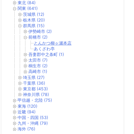
東北 (84)
関東 (641)
茨城県 (12)
栃木県 (20)
群馬県 (15)
伊勢崎市 (2)
前橋市 (2)
とんかつ柳ヶ瀬本店
あくざわ亭
吾妻郡中之条町 (1)
太田市 (7)
桐生市 (2)
高崎市 (1)
埼玉県 (27)
千葉県 (36)
東京都 (453)
神奈川県 (78)
甲信越・北陸 (75)
東海 (120)
近畿 (94)
中国・四国 (53)
九州・沖縄 (79)
海外 (76)