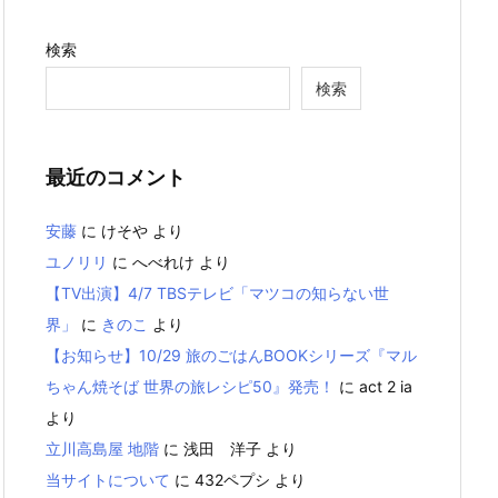
検索
検索
最近のコメント
安藤
に
けそや
より
ユノリリ
に
へべれけ
より
【TV出演】4/7 TBSテレビ「マツコの知らない世
界」
に
きのこ
より
【お知らせ】10/29 旅のごはんBOOKシリーズ『マル
ちゃん焼そば 世界の旅レシピ50』発売！
に
act 2 ia
より
立川高島屋 地階
に
浅田 洋子
より
当サイトについて
に
432ペプシ
より