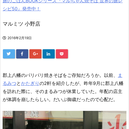
旅のごはんBOOKシリーズ『マルちゃん焼そば 世界の旅レ
シピ50』発売中！
マルミツ 小野店
2016年2月19日
郡上八幡のパリパリ焼きそばをご存知だろうか。以前、
ま
るみつ
と
かたぎり
の2軒を紹介したが、昨年9月に郡上八幡
を訪れた際に、そのまるみつが休業していた。年配の店主
が体調を崩したらしい。だいぶ御歳だったので心配だ。