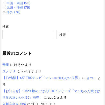
中国・四国 (53)
九州・沖縄 (79)
海外 (76)
検索
検索
最近のコメント
安藤
に
けそや
より
ユノリリ
に
へべれけ
より
【TV出演】4/7 TBSテレビ「マツコの知らない世界」
に
きのこ
よ
り
【お知らせ】10/29 旅のごはんBOOKシリーズ『マルちゃん焼そば
世界の旅レシピ50』発売！
に
act 2 ia
より
立川高島屋 地階
に
浅田 洋子
より