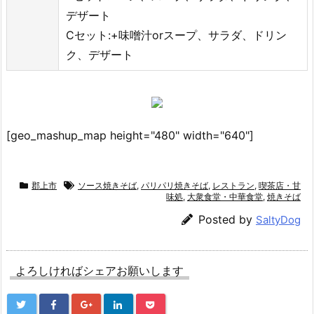
デザート
Cセット:+味噌汁orスープ、サラダ、ドリン
ク、デザート
[geo_mashup_map height="480" width="640"]
郡上市
ソース焼きそば
,
パリパリ焼きそば
,
レストラン
,
喫茶店・甘
味処
,
大衆食堂・中華食堂
,
焼きそば
Posted by
SaltyDog
よろしければシェアお願いします