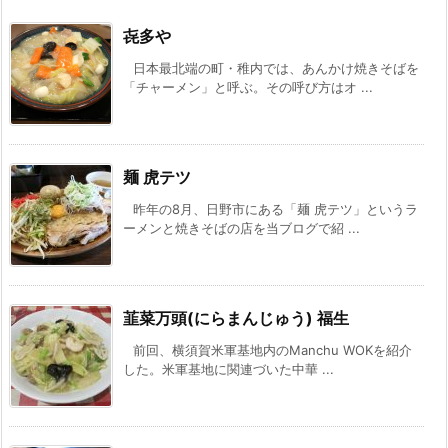
㐂多や
日本最北端の町・稚内では、あんかけ焼きそばを
「チャーメン」と呼ぶ。その呼び方はオ ...
麺 虎テツ
昨年の8月、日野市にある「麺 虎テツ」というラ
ーメンと焼きそばの店を当ブログで紹 ...
韮菜万頭(にらまんじゅう) 福生
前回、横須賀米軍基地内のManchu WOKを紹介
した。米軍基地に関連づいた中華 ...