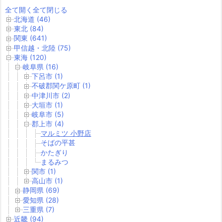
全て開く
全て閉じる
北海道 (46)
東北 (84)
関東 (641)
甲信越・北陸 (75)
東海 (120)
岐阜県 (16)
下呂市 (1)
不破郡関ケ原町 (1)
中津川市 (2)
大垣市 (1)
岐阜市 (5)
郡上市 (4)
マルミツ 小野店
そばの平甚
かたぎり
まるみつ
関市 (1)
高山市 (1)
静岡県 (69)
愛知県 (28)
三重県 (7)
近畿 (94)