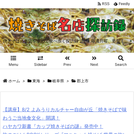
RSS
Feedly
焼きそばの名店を求めて食べ歩く探訪録です。毎週月曜、更新！
Menu
Sidebar
Prev
Next
Search
ホーム
>
東海
>
岐阜県
>
郡上市
【講座】8/2 よみうりカルチャー自由が丘「焼きそばで味
わうご当地食文化」開講！
ハヤカワ新書『カップ焼きそばの謎』発売中！