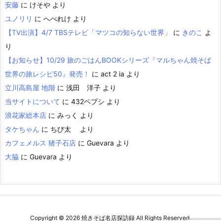
安藤
に
けそや
より
ユノリリ
に
へべれけ
より
【TV出演】4/7 TBSテレビ「マツコの知らない世界」
に
きのこ
よ
り
【お知らせ】10/29 旅のごはんBOOKシリーズ『マルちゃん焼そば
世界の旅レシピ50』発売！
に
act 2 ia
より
立川高島屋 地階
に
浅田 洋子
より
当サイトについて
に
432ペプシ
より
浪花家総本店
に
みっく
より
タケちゃん
に
ちび太
より
カフェメルス 猪子石店
に
Guevara
より
大脇
に
Guevara
より
Copyright ©
2026
焼きそば名店探訪録
All Rights Reserved.