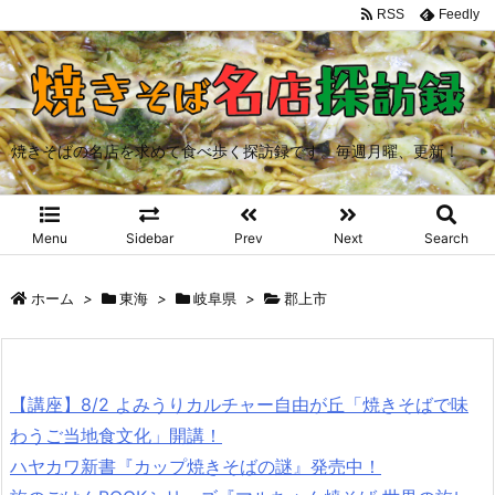
RSS
Feedly
焼きそばの名店を求めて食べ歩く探訪録です。毎週月曜、更新！
Menu
Sidebar
Prev
Next
Search
ホーム
>
東海
>
岐阜県
>
郡上市
【講座】8/2 よみうりカルチャー自由が丘「焼きそばで味
わうご当地食文化」開講！
ハヤカワ新書『カップ焼きそばの謎』発売中！