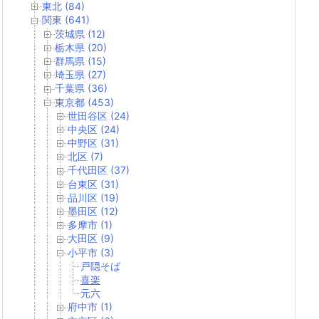
東北 (84)
関東 (641)
茨城県 (12)
栃木県 (20)
群馬県 (15)
埼玉県 (27)
千葉県 (36)
東京都 (453)
世田谷区 (24)
中央区 (24)
中野区 (31)
北区 (7)
千代田区 (37)
台東区 (31)
品川区 (19)
墨田区 (12)
多摩市 (1)
大田区 (9)
小平市 (3)
戸隠そば
喜楽
元六
府中市 (1)