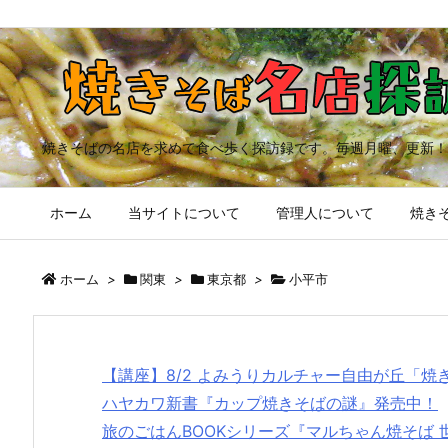
焼きそばの名店を求めて食べ歩く探訪録です。毎週月曜、更新！
ホーム
当サイトについて
管理人について
焼きそ
ホーム
>
関東
>
東京都
>
小平市
【講座】8/2 よみうりカルチャー自由が丘「
ハヤカワ新書『カップ焼きそばの謎』発売中！
旅のごはんBOOKシリーズ『マルちゃん焼そば 