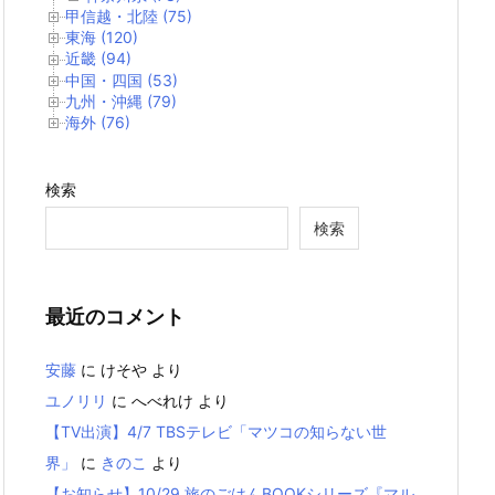
甲信越・北陸 (75)
東海 (120)
近畿 (94)
中国・四国 (53)
九州・沖縄 (79)
海外 (76)
検索
検索
最近のコメント
安藤
に
けそや
より
ユノリリ
に
へべれけ
より
【TV出演】4/7 TBSテレビ「マツコの知らない世
界」
に
きのこ
より
【お知らせ】10/29 旅のごはんBOOKシリーズ『マル