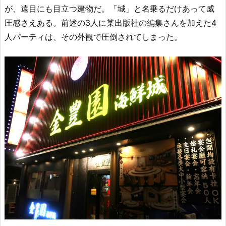
が、遠目にも目立つ建物だ。「城」と名乗るだけあって威
圧感さえある。前述の3人に某出版社の編集さんを加えた4
人パーティは、その外観で圧倒されてしまった。