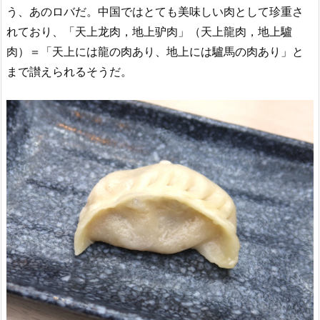
う、あのロバだ。中国ではとても美味しい肉として珍重さ
れており、「天上龙肉，地上驴肉」（天上龍肉，地上驢
肉）＝「天上には龍の肉あり、地上には驢馬の肉あり」と
まで讃えられるそうだ。