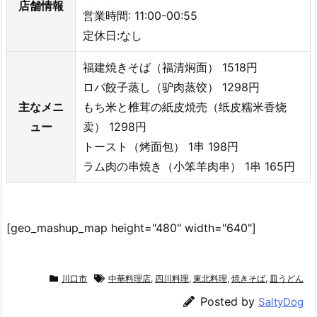
店舗情報
営業時間: 11:00-00:55
定休日:なし
福建焼きそば（福清焖面） 1518円
ロバ餃子蒸し（驴肉蒸饺） 1298円
主なメニ
もち米と椎茸の紙皮焼売（纸皮糯米香烧
ュー
卖） 1298円
トースト（烤面包） 1串 198円
ラム肉の串焼き（小笨羊肉串） 1串 165円
[geo_mashup_map height="480" width="640"]
川口市
中華料理店
,
四川料理
,
東北料理
,
焼きそば
,
皿うどん
Posted by
SaltyDog