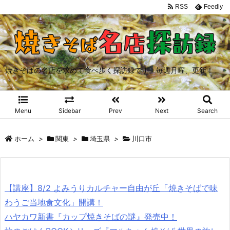
RSS
Feedly
焼きそばの名店を求めて食べ歩く探訪録です。毎週月曜、更新！
Menu
Sidebar
Prev
Next
Search
ホーム
>
関東
>
埼玉県
>
川口市
【講座】8/2 よみうりカルチャー自由が丘「焼きそばで味
わうご当地食文化」開講！
ハヤカワ新書『カップ焼きそばの謎』発売中！