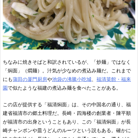
ちなみに焼きそばと和訳されているが、「炒麺」ではなく
「焖面」（燜麺）。汁気が少なめの煮込み麺だ。これまで
にも
蒲田の厦門厨房
や
池袋の沸騰小吃城
、
福清菜館・福来
園
で似たような福建の煮込み麺を食べたことがある。
この店が提供する「福清焖面」は、その中国名の通り、福
建省福清市の郷土料理だ。長崎・四海楼の創業者・陳平順
が福清市の出身ということもあり、この「福清焖面」が長
崎チャンポンや皿うどんのルーツという説もある。確かに