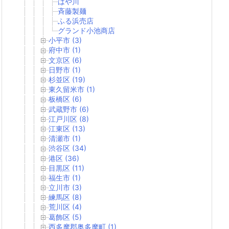
はや川
斉藤製麺
ふる浜売店
グランド小池商店
小平市 (3)
府中市 (1)
文京区 (6)
日野市 (1)
杉並区 (19)
東久留米市 (1)
板橋区 (6)
武蔵野市 (6)
江戸川区 (8)
江東区 (13)
清瀬市 (1)
渋谷区 (34)
港区 (36)
目黒区 (11)
福生市 (1)
立川市 (3)
練馬区 (8)
荒川区 (4)
葛飾区 (5)
西多摩郡奥多摩町 (1)