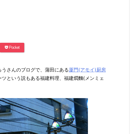
Pocket
ろうさんのブログで、蒲田にある
厦門(アモイ)厨房
ーツという説もある福建料理、福建燜麵(メンミェ