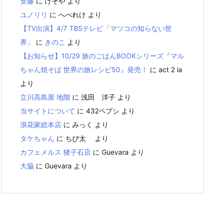
安藤
に
けそや
より
ユノリリ
に
へべれけ
より
【TV出演】4/7 TBSテレビ「マツコの知らない世
界」
に
きのこ
より
【お知らせ】10/29 旅のごはんBOOKシリーズ『マル
ちゃん焼そば 世界の旅レシピ50』発売！
に
act 2 ia
より
立川高島屋 地階
に
浅田 洋子
より
当サイトについて
に
432ペプシ
より
浪花家総本店
に
みっく
より
タケちゃん
に
ちび太
より
カフェメルス 猪子石店
に
Guevara
より
大脇
に
Guevara
より