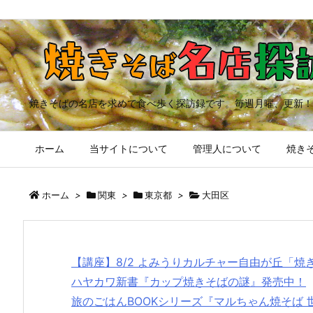
焼きそばの名店を求めて食べ歩く探訪録です。毎週月曜、更新！
ホーム
当サイトについて
管理人について
焼きそ
ホーム
>
関東
>
東京都
>
大田区
【講座】8/2 よみうりカルチャー自由が丘「
ハヤカワ新書『カップ焼きそばの謎』発売中！
旅のごはんBOOKシリーズ『マルちゃん焼そば 