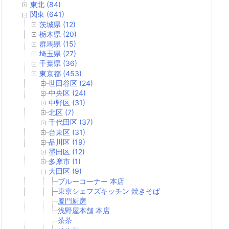
東北 (84)
関東 (641)
茨城県 (12)
栃木県 (20)
群馬県 (15)
埼玉県 (27)
千葉県 (36)
東京都 (453)
世田谷区 (24)
中央区 (24)
中野区 (31)
北区 (7)
千代田区 (37)
台東区 (31)
品川区 (19)
墨田区 (12)
多摩市 (1)
大田区 (9)
ブルーコーナー 本店
東京シェフズキッチン 焼きそば
厦門厨房
浅野屋本舗 本店
茶茶