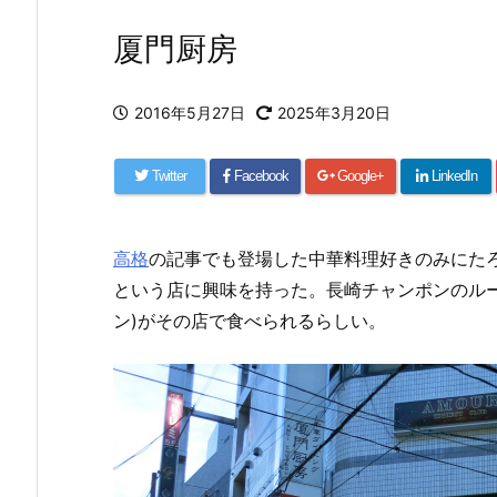
厦門厨房
2016年5月27日
2025年3月20日
Twitter
Facebook
Google+
LinkedIn
高格
の記事でも登場した中華料理好きのみにた
という店に興味を持った。長崎チャンポンのル
ン)がその店で食べられるらしい。