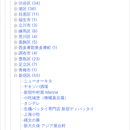
渋谷区 (34)
港区 (36)
目黒区 (11)
福生市 (1)
立川市 (3)
練馬区 (8)
荒川区 (4)
葛飾区 (5)
西多摩郡奥多摩町 (1)
調布市 (4)
豊島区 (23)
足立区 (7)
青梅市 (1)
新宿区 (55)
ニューオーキタ
ヤキソバ酒場
新宿中村屋 Manna
小吃城堡（馋嘴臭豆腐）
タシデレ
生麺パッタイ専門店 新宿ディパッタイ
上海小吃
縄文の豚
新大久保 アジア屋台村