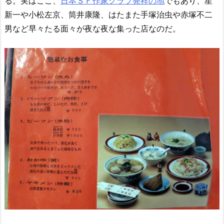
る。実はここ、
日本ＳＦ作家クラブ発祥の地
でもあり、星
新一や小松左京、筒井康隆、はたまた手塚治虫や赤塚不二
男など早々たる面々が夜な夜な集った店なのだ。