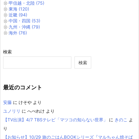
甲信越・北陸 (75)
東海 (120)
近畿 (94)
中国・四国 (53)
九州・沖縄 (79)
海外 (76)
検索
検索
最近のコメント
安藤
に
けそや
より
ユノリリ
に
へべれけ
より
【TV出演】4/7 TBSテレビ「マツコの知らない世界」
に
きのこ
よ
り
【お知らせ】10/29 旅のごはんBOOKシリーズ『マルちゃん焼そば