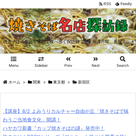
RSS
Feedly
焼きそばの名店を求めて食べ歩く探訪録です。毎週月曜、更新！
Menu
Sidebar
Prev
Next
Search
ホーム
>
関東
>
東京都
>
新宿区
【講座】8/2 よみうりカルチャー自由が丘「焼きそばで味
わうご当地食文化」開講！
ハヤカワ新書『カップ焼きそばの謎』発売中！