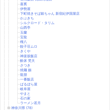
嘉賓
伊勢屋
下町焼きそば銀ちゃん 新宿紀伊国屋店
かぶきち
シルクロード・タリム
山西亭
玉蘭
宝龍
権八
餃子荘ムロ
きくや
神楽坂飯店
酔床 梵天
さつき
焼麺 劔
龍朋
一番飯店
ばるぼら屋
岐阜屋
やまと
石の家
ラーメン若月
神奈川県 (78)