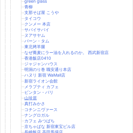
green glass
青柳
支那そば屋 こうや
タイコウ
クンメー 本店
サバイサバイ
ヌアサヤム
バーン・タム
東北烤羊腿
なぜ蕎麦にラー油を入れるのか。 西武新宿店
香港飯店0410
ジャジャンハウス
明洞のり巻 職安通り本店
ハヌリ 新宿 WaMall店
新宿ライオン会館
メラプティ カフェ
ビンタン・バリ
山珍居
真打みかさ
コチンニヴァース
ナングロガル
カフェ みつばち
京ちゃばな 新宿東宝ビル店
長崎飯店 高田馬場店