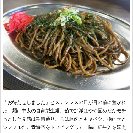
「お待たせしました」とステンレスの皿が目の前に置かれ
た。麺は中太の自家製生麺。茹で加減はやや固めだがモチ
っとした食感は期待通り。具は豚肉とキャベツ、揚げ玉と
シンプルだ。青海苔をトッピングして、脇に紅生姜を添え