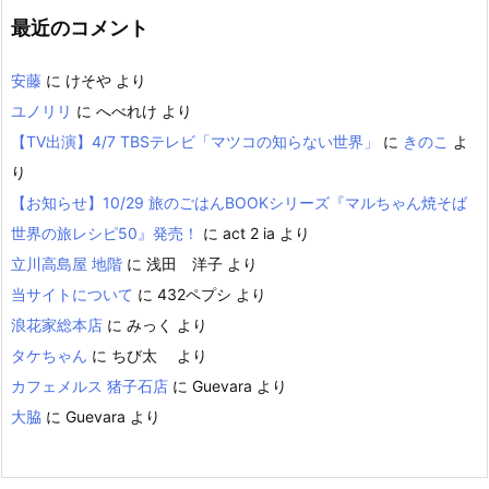
最近のコメント
安藤
に
けそや
より
ユノリリ
に
へべれけ
より
【TV出演】4/7 TBSテレビ「マツコの知らない世界」
に
きのこ
よ
り
【お知らせ】10/29 旅のごはんBOOKシリーズ『マルちゃん焼そば
世界の旅レシピ50』発売！
に
act 2 ia
より
立川高島屋 地階
に
浅田 洋子
より
当サイトについて
に
432ペプシ
より
浪花家総本店
に
みっく
より
タケちゃん
に
ちび太
より
カフェメルス 猪子石店
に
Guevara
より
大脇
に
Guevara
より