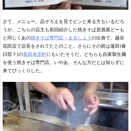
さて、メニュー。品ぞろえを見てピンと来る方もいるだろ
うが、こちらの店主も前回紹介した焼きそば居酒屋どーも
と同じくあの
焼きそば専門店・まるしょう
の出身で、越谷
花田店で店長をされてたとのこと。さらにその前は蓮田(春
日部？)の
長田本庄軒
にもいたそうだ。どちらも自家製生麺
を使う焼きそば専門店。いやあ、そんな方だとは知らずに
来てびっくりした。