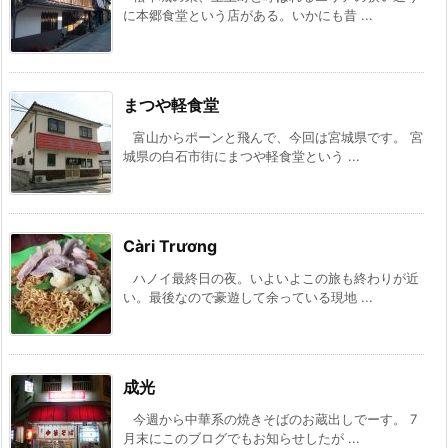
に本郷食堂という店がある。いかにも昔 ...
まつや軽食堂
富山からポーンと飛んで、今回は宮城県です。 宮
城県の白石市街にまつや軽食堂という ...
Càri Trương
ハノイ最終日の夜。いよいよこの旅も終わりが近
い。最後なので豪遊して余っている現地 ...
成光
今週から中華系の焼きそばのお蔵出しでーす。 7
月末にこのブログでもお知らせしたが ...