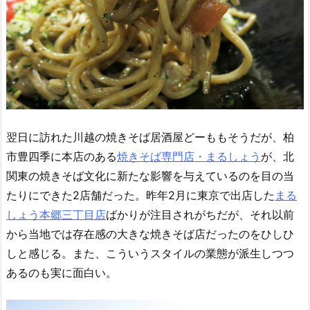
翌日に訪れた川越の焼きそば居酒屋どーももそうだが、柏
市豊四季に本店のある
焼きそば専門店・まるしょう
が、北
関東の焼きそば文化に新たな影響を与えているのを目の当
たりにできた2店舗だった。昨年2月に東京で出店した
まる
しょう本郷三丁目店
ばかりが注目されがちだが、それ以前
から当地では存在感の大きな焼きそば店だったのをひしひ
しと感じる。また、こういうスタイルの業態が派生しつつ
あるのも実に面白い。