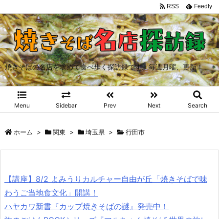
RSS
Feedly
焼きそばの名店を求めて食べ歩く探訪録です。毎週月曜、更新！
Menu
Sidebar
Prev
Next
Search
ホーム
>
関東
>
埼玉県
>
行田市
【講座】8/2 よみうりカルチャー自由が丘「焼きそばで味
わうご当地食文化」開講！
ハヤカワ新書『カップ焼きそばの謎』発売中！