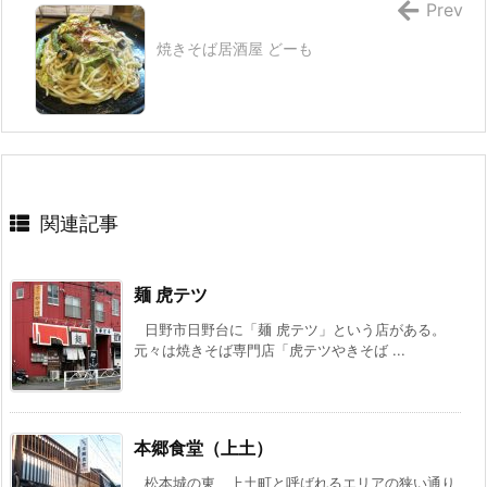
Prev
焼きそば居酒屋 どーも
関連記事
麺 虎テツ
日野市日野台に「麺 虎テツ」という店がある。
元々は焼きそば専門店「虎テツやきそば ...
本郷食堂（上土）
松本城の東、上土町と呼ばれるエリアの狭い通り