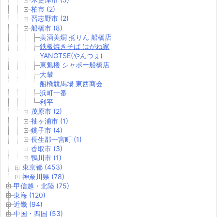
柏市 (2)
習志野市 (2)
船橋市 (8)
美酒美燗 煮りん 船橋店
鉄板焼きそば はがね家
YANGTSE(やんつぇ)
東魁楼 シャポー船橋店
大輦
船橋競馬場 東西商会
浜町一番
利平
茂原市 (2)
袖ヶ浦市 (1)
銚子市 (4)
長生郡一宮町 (1)
香取市 (3)
鴨川市 (1)
東京都 (453)
神奈川県 (78)
甲信越・北陸 (75)
東海 (120)
近畿 (94)
中国・四国 (53)