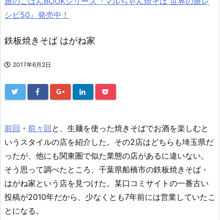
旅のごはんBOOKシリーズ『マルちゃん焼そば 世界の旅レ
シピ50』発売中！
鉄板焼きそば はがね家
2017年6月2日
前回
・
前々回
と、生麺を使った焼きそばでお酒を楽しむと
いうスタイルの店を紹介した。その2店はどちらも埼玉県だ
ったが、他にも関東圏で似た業態の店があるに違いない。
そう思って調べたところ、千葉県船橋市の鉄板焼きそば・
はがね家という店を見つけた。某口コミサイトの一番古い
投稿が2010年だから、少なくとも7年前には営業していたこ
とになる。