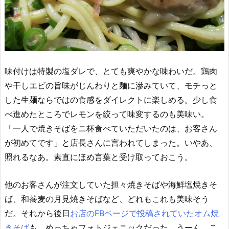
味付けは特製の塩ダレで、とても爽やかな味わいだ。鶏肉
や干しエビの旨味がじんわりと麺に滲みていて、モチっと
した生麺ならではの食感をダイレクトに楽しめる。少し食
べ進めたところでレモンを絞って味変するのも美味い。
「一人で焼きそばをニ杯食べていただいたのは、お客さん
が初めてです」と店長さんに言われてしまった。いやあ、
照れるなあ。素直にほめ言葉と受け取っておこう。
他のお客さんが注文していた担々焼きそばや海鮮塩焼きそ
ば、和蕎麦の月見焼きそばなど、どれもこれも美味そう
だ。それから後日
お店のFBページで投稿されていたオム焼
きそば
も、めっちゃフォトジェニックだった。うーん、こ