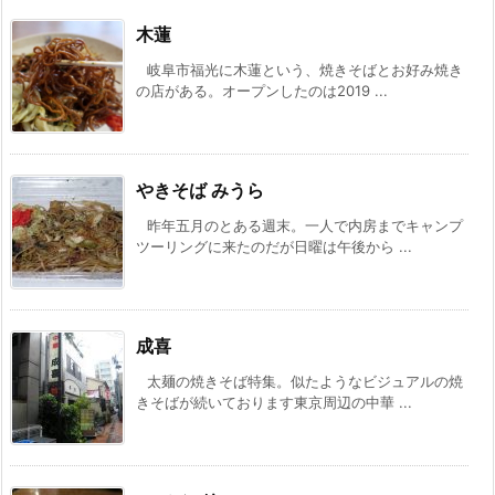
木蓮
岐阜市福光に木蓮という、焼きそばとお好み焼き
の店がある。オープンしたのは2019 ...
やきそば みうら
昨年五月のとある週末。一人で内房までキャンプ
ツーリングに来たのだが日曜は午後から ...
成喜
太麺の焼きそば特集。似たようなビジュアルの焼
きそばが続いております東京周辺の中華 ...