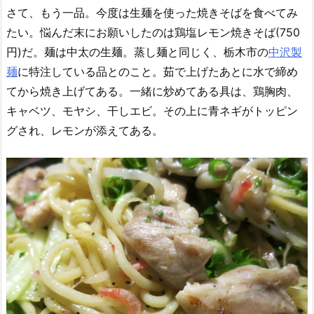
さて、もう一品。今度は生麺を使った焼きそばを食べてみ
たい。悩んだ末にお願いしたのは鶏塩レモン焼きそば(750
円)だ。麺は中太の生麺。蒸し麺と同じく、栃木市の
中沢製
麺
に特注している品とのこと。茹で上げたあとに水で締め
てから焼き上げてある。一緒に炒めてある具は、鶏胸肉、
キャベツ、モヤシ、干しエビ。その上に青ネギがトッピン
グされ、レモンが添えてある。