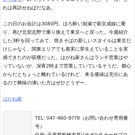
れは再訪せねばだなあ。
この日のお会計は3080円。ほろ酔い加減で新京成線に乗
り、再び北習志野で乗り換えて東京へと戻った。今週紹介
した3軒を回ってみて、焼きそばの新しいスタイルは東京だ
けじゃなく、関東エリアでも着実に芽生えていることを実
感できたのが収穫だった。はがね家さんはランチ営業はや
っていないが、深夜2時まで営業していているそうだ。都心
からだとちょっと離れているけれど、来る価値は充分にあ
るので興味の沸いた方はぜひどうぞー。
はがね家
TEL: 047-460-9779（お問い合わせ専用番
号）
住所: 千葉県船橋市芝山6-62-9 カーサプロ