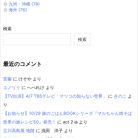
九州・沖縄 (79)
海外 (76)
検索
検索
最近のコメント
安藤
に
けそや
より
ユノリリ
に
へべれけ
より
【TV出演】4/7 TBSテレビ「マツコの知らない世界」
に
きのこ
よ
り
【お知らせ】10/29 旅のごはんBOOKシリーズ『マルちゃん焼そば
世界の旅レシピ50』発売！
に
act 2 ia
より
立川高島屋 地階
に
浅田 洋子
より