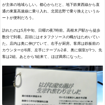
が主体の地域らしい。都心からだと、地下鉄東西線から直
通の東葉高速線に乗り入れ、北習志野で乗り換えというル
ートが便利だろう。
訪れたのは5月中旬、日曜の夜7時前。高根木戸駅から徒歩
数分で到着。店頭にはオタフクソースの幟がはためいてい
た。店内は奥に伸びていて、右手が厨房。客席は鉄板前の
カウンターが6席、左手にテーブル2卓、奥に個室が1つ。先
客は2組。あとから1組来て、ほぼ満席になった。