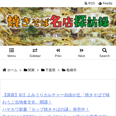
RSS
Feedly
焼きそばの名店を求めて食べ歩く探訪録です。毎週月曜、更新！
Menu
Sidebar
Prev
Next
Search
ホーム
>
関東
>
千葉県
>
船橋市
【講座】8/2 よみうりカルチャー自由が丘「焼きそばで味
わうご当地食文化」開講！
ハヤカワ新書『カップ焼きそばの謎』発売中！