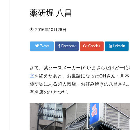
薬研堀 八昌
2016年10月26日
Twitter
Facebook
Google+
LinkedIn
さて。某ソースメーカー(←いまさらだけど一応
室
を終えたあと、お世話になったOHさん・川
薬研堀にある超人気店、お好み焼きの八昌さん
有名店のひとつだ。