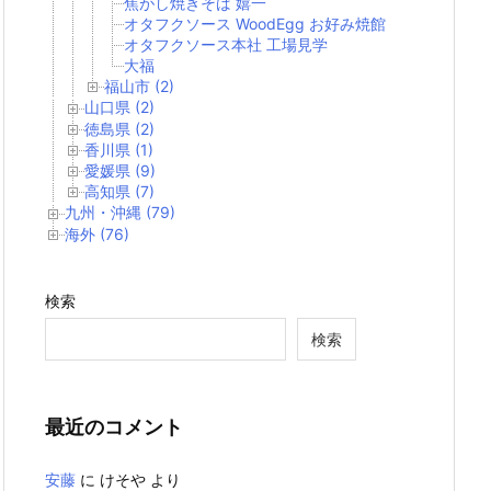
焦がし焼きそば 嬉一
オタフクソース WoodEgg お好み焼館
オタフクソース本社 工場見学
大福
福山市 (2)
山口県 (2)
徳島県 (2)
香川県 (1)
愛媛県 (9)
高知県 (7)
九州・沖縄 (79)
海外 (76)
検索
検索
最近のコメント
安藤
に
けそや
より