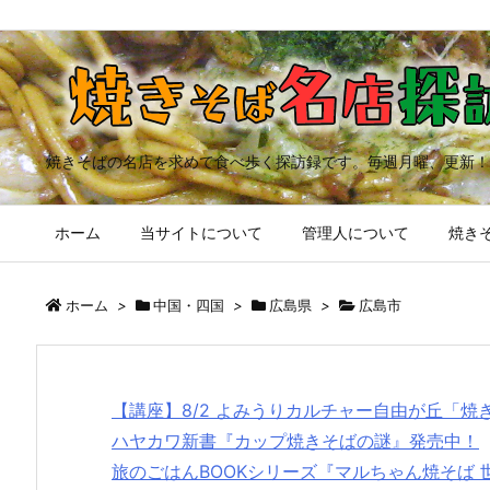
焼きそばの名店を求めて食べ歩く探訪録です。毎週月曜、更新！
ホーム
当サイトについて
管理人について
焼きそ
ホーム
>
中国・四国
>
広島県
>
広島市
【講座】8/2 よみうりカルチャー自由が丘「
ハヤカワ新書『カップ焼きそばの謎』発売中！
旅のごはんBOOKシリーズ『マルちゃん焼そば 