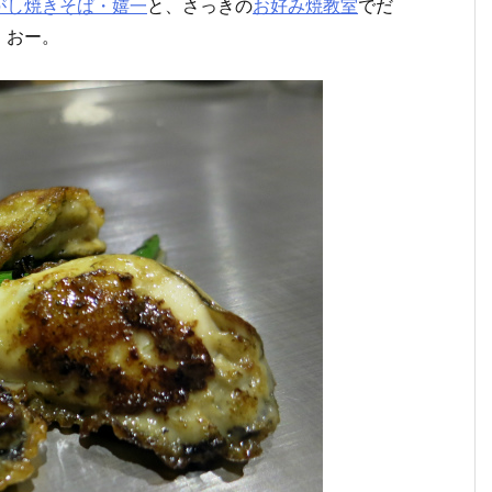
がし焼きそば・嬉一
と、さっきの
お好み焼教室
でだ
。おー。