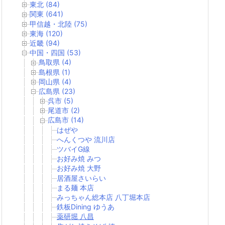
東北 (84)
関東 (641)
甲信越・北陸 (75)
東海 (120)
近畿 (94)
中国・四国 (53)
鳥取県 (4)
島根県 (1)
岡山県 (4)
広島県 (23)
呉市 (5)
尾道市 (2)
広島市 (14)
はぜや
へんくつや 流川店
ツバイG線
お好み焼 みつ
お好み焼 大野
居酒屋さいらい
まる麺 本店
みっちゃん総本店 八丁堀本店
鉄板Dining ゆうあ
薬研堀 八昌