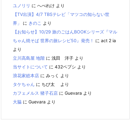
ユノリリ
に
へべれけ
より
【TV出演】4/7 TBSテレビ「マツコの知らない世
界」
に
きのこ
より
【お知らせ】10/29 旅のごはんBOOKシリーズ『マル
ちゃん焼そば 世界の旅レシピ50』発売！
に
act 2 ia
より
立川高島屋 地階
に
浅田 洋子
より
当サイトについて
に
432ペプシ
より
浪花家総本店
に
みっく
より
タケちゃん
に
ちび太
より
カフェメルス 猪子石店
に
Guevara
より
大脇
に
Guevara
より