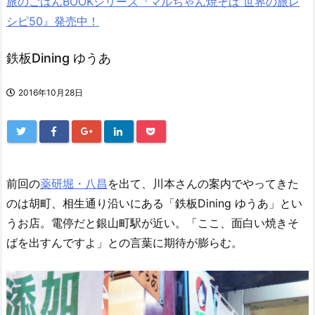
旅のごはんBOOKシリーズ『マルちゃん焼そば 世界の旅レ
シピ50』発売中！
鉄板Dining ゆうあ
2016年10月28日
前回の
薬研堀・八昌
を出て、川本さんの案内でやってきた
のは胡町、相生通り沿いにある「鉄板Dining ゆうあ」とい
うお店。電停だと銀山町駅が近い。「ここ、面白い焼きそ
ばを出すんですよ」との言葉に期待が膨らむ。