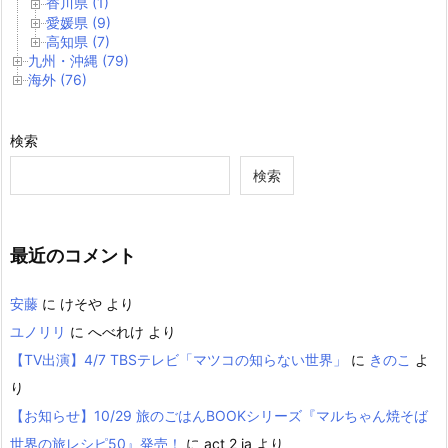
香川県 (1)
愛媛県 (9)
高知県 (7)
九州・沖縄 (79)
海外 (76)
検索
検索
最近のコメント
安藤
に
けそや
より
ユノリリ
に
へべれけ
より
【TV出演】4/7 TBSテレビ「マツコの知らない世界」
に
きのこ
よ
り
【お知らせ】10/29 旅のごはんBOOKシリーズ『マルちゃん焼そば
世界の旅レシピ50』発売！
に
act 2 ia
より