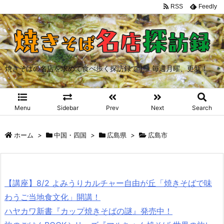
RSS
Feedly
焼きそばの名店を求めて食べ歩く探訪録です。毎週月曜、更新！
Menu
Sidebar
Prev
Next
Search
ホーム
>
中国・四国
>
広島県
>
広島市
【講座】8/2 よみうりカルチャー自由が丘「焼きそばで味
わうご当地食文化」開講！
ハヤカワ新書『カップ焼きそばの謎』発売中！