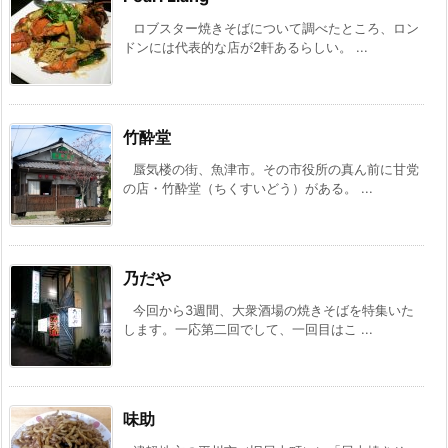
ロブスター焼きそばについて調べたところ、ロン
ドンには代表的な店が2軒あるらしい。 ...
竹酔堂
蜃気楼の街、魚津市。その市役所の真ん前に甘党
の店・竹酔堂（ちくすいどう）がある。 ...
乃だや
今回から3週間、大衆酒場の焼きそばを特集いた
します。一応第二回でして、一回目はこ ...
味助