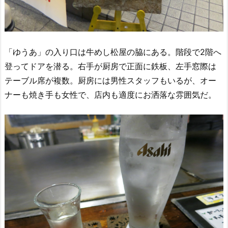
「ゆうあ」の入り口は牛めし松屋の脇にある。階段で2階へ
登ってドアを潜る。右手が厨房で正面に鉄板、左手窓際は
テーブル席が複数。厨房には男性スタッフもいるが、オー
ナーも焼き手も女性で、店内も適度にお洒落な雰囲気だ。