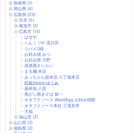
島根県 (1)
岡山県 (4)
広島県 (23)
呉市 (5)
尾道市 (2)
広島市 (14)
はぜや
へんくつや 流川店
ツバイG線
お好み焼 みつ
お好み焼 大野
居酒屋さいらい
まる麺 本店
みっちゃん総本店 八丁堀本店
鉄板Dining ゆうあ
薬研堀 八昌
焦がし焼きそば 嬉一
オタフクソース WoodEgg お好み焼館
オタフクソース本社 工場見学
大福
福山市 (2)
山口県 (2)
徳島県 (2)