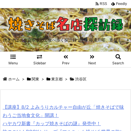
RSS
Feedly
焼きそばの名店を求めて食べ歩く探訪録です。毎週月曜、更新！
Menu
Sidebar
Prev
Next
Search
ホーム
>
関東
>
東京都
>
渋谷区
【講座】8/2 よみうりカルチャー自由が丘「焼きそばで味
わうご当地食文化」開講！
ハヤカワ新書『カップ焼きそばの謎』発売中！