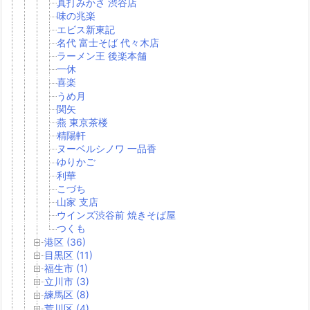
真打みかさ 渋谷店
味の兆楽
エビス新東記
名代 富士そば 代々木店
ラーメン王 後楽本舗
一休
喜楽
うめ月
関矢
燕 東京茶楼
精陽軒
ヌーベルシノワ 一品香
ゆりかご
利華
こづち
山家 支店
ウインズ渋谷前 焼きそば屋
つくも
港区 (36)
目黒区 (11)
福生市 (1)
立川市 (3)
練馬区 (8)
荒川区 (4)