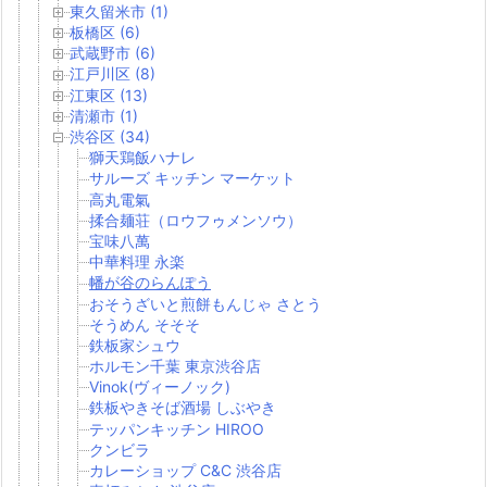
東久留米市 (1)
板橋区 (6)
武蔵野市 (6)
江戸川区 (8)
江東区 (13)
清瀬市 (1)
渋谷区 (34)
獅天鶏飯ハナレ
サルーズ キッチン マーケット
高丸電氣
揉合麺荘（ロウフゥメンソウ）
宝味八萬
中華料理 永楽
幡が谷のらんぽう
おそうざいと煎餅もんじゃ さとう
そうめん そそそ
鉄板家シュウ
ホルモン千葉 東京渋谷店
Vinok(ヴィーノック)
鉄板やきそば酒場 しぶやき
テッパンキッチン HIROO
クンビラ
カレーショップ C&C 渋谷店