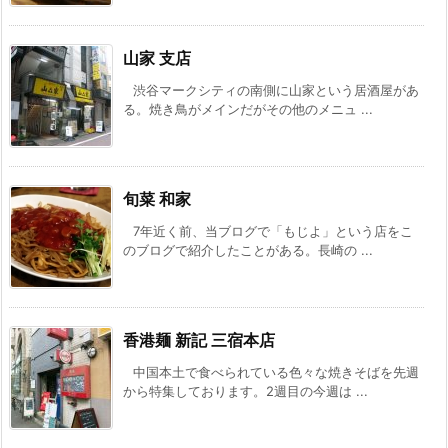
山家 支店
渋谷マークシティの南側に山家という居酒屋があ
る。焼き鳥がメインだがその他のメニュ ...
旬菜 和家
7年近く前、当ブログで「もじよ」という店をこ
のブログで紹介したことがある。長崎の ...
香港麺 新記 三宿本店
中国本土で食べられている色々な焼きそばを先週
から特集しております。2週目の今週は ...