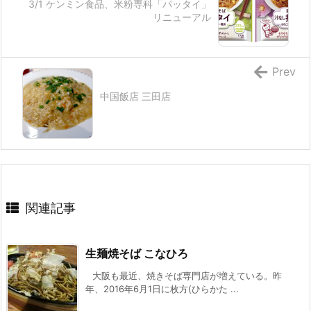
3/1 ケンミン食品、米粉専科「パッタイ」
リニューアル
Prev
中国飯店 三田店
関連記事
生麺焼そば こなひろ
大阪も最近、焼きそば専門店が増えている。昨
年、2016年6月1日に枚方(ひらかた ...