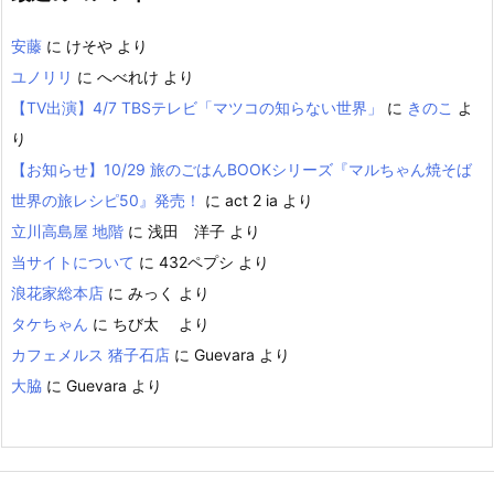
安藤
に
けそや
より
ユノリリ
に
へべれけ
より
【TV出演】4/7 TBSテレビ「マツコの知らない世界」
に
きのこ
よ
り
【お知らせ】10/29 旅のごはんBOOKシリーズ『マルちゃん焼そば
世界の旅レシピ50』発売！
に
act 2 ia
より
立川高島屋 地階
に
浅田 洋子
より
当サイトについて
に
432ペプシ
より
浪花家総本店
に
みっく
より
タケちゃん
に
ちび太
より
カフェメルス 猪子石店
に
Guevara
より
大脇
に
Guevara
より