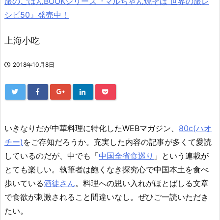
旅のごはんBOOKシリーズ『マルちゃん焼そば 世界の旅レ
シピ50』発売中！
上海小吃
2018年10月8日
いきなりだが中華料理に特化したWEBマガジン、
80c(ハオ
チー)
をご存知だろうか。充実した内容の記事が多くて愛読
しているのだが、中でも「
中国全省食巡り
」という連載が
とても楽しい。執筆者は飽くなき探究心で中国本土を食べ
歩いている
酒徒さん
。料理への思い入れがほとばしる文章
で食欲が刺激されること間違いなし。ぜひご一読いただき
たい。