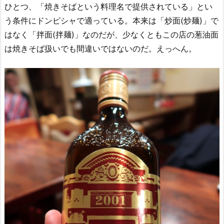
ひとつ、「焼きそばという料理名で提供されている」とい
う条件にドンピシャで適っている。本来は「炒面(炒麺)」で
はなく「拌面(拌麺)」なのだが、少なくともこの店の葱油面
は焼きそば扱いでも間違いではないのだ。えっへん。