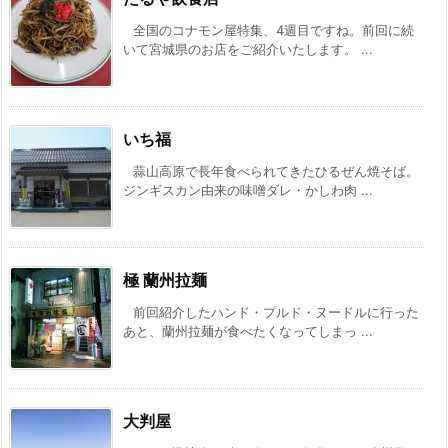
全国のコナモン屋特集、4週目ですね。前回に続
いて宮城県のお店をご紹介いたします。 ...
いち福
蒜山高原で長年食べられてきたひるぜん焼そば。
ジンギスカン由来の味噌ダレ・かしわ肉 ...
極 蘭州拉麺
前回紹介したハンド・プルド・ヌードルに行った
あと、蘭州拉麺が食べたくなってしまっ ...
大判屋