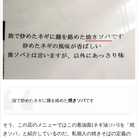
油で炒めたネギに麺を絡めた
焼きソバ
です
そう、この店のメニューではこの葱油面(ネギ油ソバ)を「焼
きソバ」と紹介しているのだ。私個人の焼きそばの定義の