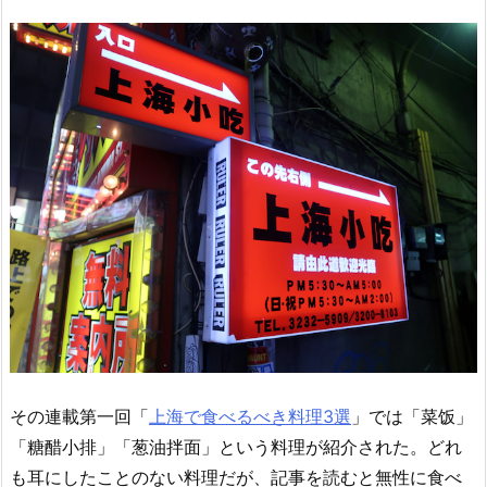
その連載第一回「
上海で食べるべき料理3選
」では「菜饭」
「糖醋小排」「葱油拌面」という料理が紹介された。どれ
も耳にしたことのない料理だが、記事を読むと無性に食べ