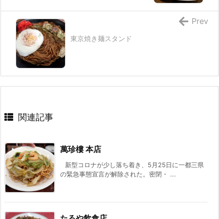
Prev
東京焼き麺スタンド
関連記事
萬珍樓 本店
新型コロナが少し落ち着き、5月25日に一都三県
の緊急事態宣言が解除された。密閉・ ...
たるや飲食店