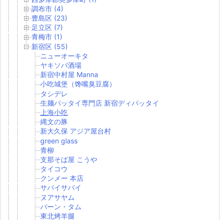
調布市 (4)
豊島区 (23)
足立区 (7)
青梅市 (1)
新宿区 (55)
ニューオーキタ
ヤキソバ酒場
新宿中村屋 Manna
小吃城堡（馋嘴臭豆腐）
タシデレ
生麺パッタイ専門店 新宿ディパッタイ
上海小吃
縄文の豚
新大久保 アジア屋台村
green glass
青柳
支那そば屋 こうや
タイコウ
クンメー 本店
サバイサバイ
ヌアサヤム
バーン・タム
東北烤羊腿