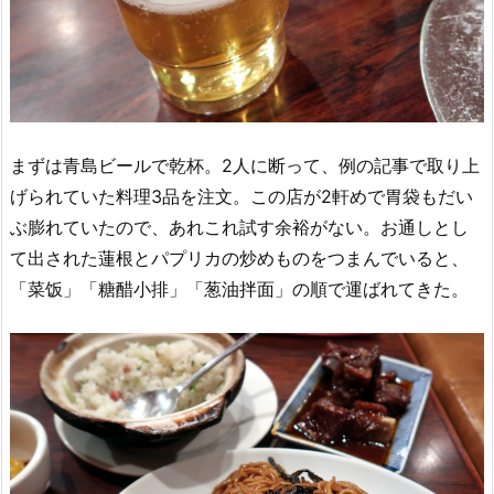
まずは青島ビールで乾杯。2人に断って、例の記事で取り上
げられていた料理3品を注文。この店が2軒めで胃袋もだい
ぶ膨れていたので、あれこれ試す余裕がない。お通しとし
て出された蓮根とパプリカの炒めものをつまんでいると、
「菜饭」「糖醋小排」「葱油拌面」の順で運ばれてきた。