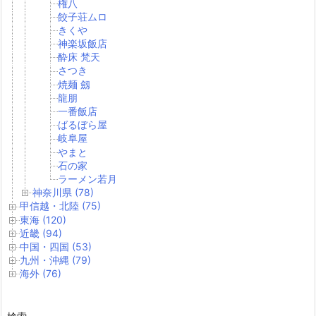
権八
餃子荘ムロ
きくや
神楽坂飯店
酔床 梵天
さつき
焼麺 劔
龍朋
一番飯店
ばるぼら屋
岐阜屋
やまと
石の家
ラーメン若月
神奈川県 (78)
甲信越・北陸 (75)
東海 (120)
近畿 (94)
中国・四国 (53)
九州・沖縄 (79)
海外 (76)