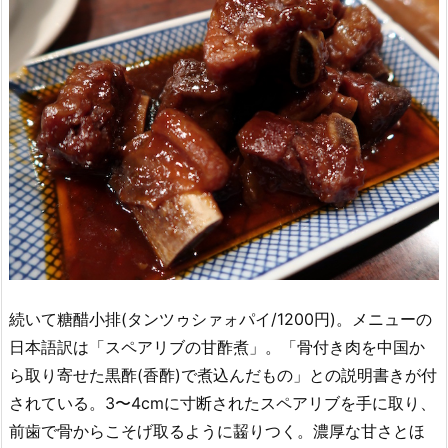
続いて糖醋小排(タンツゥシァォパイ/1200円)。メニューの
日本語訳は「スペアリブの甘酢煮」。「骨付き肉を中国か
ら取り寄せた黒酢(香酢)で煮込んだもの」との説明書きが付
されている。3〜4cmに寸断されたスペアリブを手に取り、
前歯で骨からこそげ取るように齧りつく。濃厚な甘さとほ