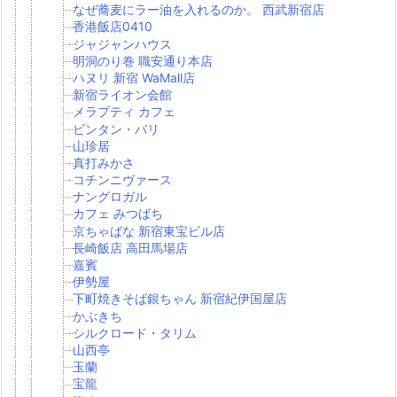
なぜ蕎麦にラー油を入れるのか。 西武新宿店
香港飯店0410
ジャジャンハウス
明洞のり巻 職安通り本店
ハヌリ 新宿 WaMall店
新宿ライオン会館
メラプティ カフェ
ビンタン・バリ
山珍居
真打みかさ
コチンニヴァース
ナングロガル
カフェ みつばち
京ちゃばな 新宿東宝ビル店
長崎飯店 高田馬場店
嘉賓
伊勢屋
下町焼きそば銀ちゃん 新宿紀伊国屋店
かぶきち
シルクロード・タリム
山西亭
玉蘭
宝龍