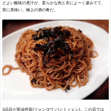
どよい酸味の煮汁が、柔らかな肉と衣によーく滲みてて、
実に美味い。極上の酒の肴だ。
3品目が葱油拌面(ツォンヨウ バンミィェン)。この店では