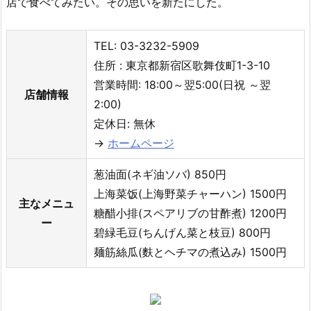
店で食べてみたい。その思いを新たにした。
TEL: 03-3232-5909
住所 : 東京都新宿区歌舞伎町1-3-10
営業時間: 18:00～翌5:00(日祝 ～翌
店舗情報
2:00)
定休日: 無休
→
ホームページ
葱油面(ネギ油ソバ) 850円
上海菜饭(上海野菜チャーハン) 1500円
主なメニュ
糖醋小排(スペアリブの甘酢煮) 1200円
ー
碧緑毛豆(ちんげん菜と枝豆) 800円
麺筋絲瓜(麩とヘチマの煮込み) 1500円