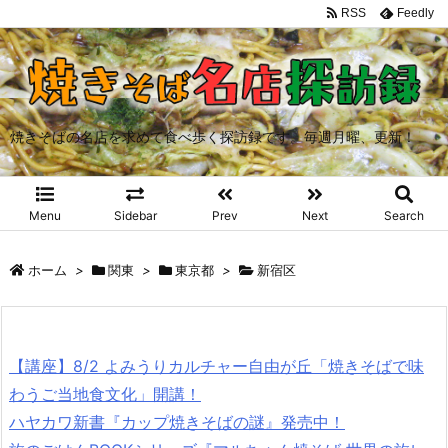
RSS
Feedly
焼きそばの名店を求めて食べ歩く探訪録です。毎週月曜、更新！
Menu
Sidebar
Prev
Next
Search
ホーム
>
関東
>
東京都
>
新宿区
【講座】8/2 よみうりカルチャー自由が丘「焼きそばで味
わうご当地食文化」開講！
ハヤカワ新書『カップ焼きそばの謎』発売中！