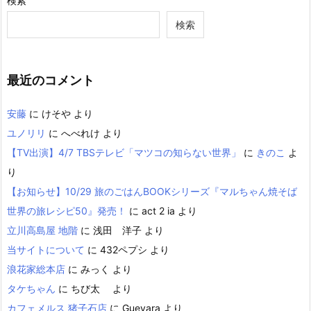
検索
検索
最近のコメント
安藤
に
けそや
より
ユノリリ
に
へべれけ
より
【TV出演】4/7 TBSテレビ「マツコの知らない世界」
に
きのこ
よ
り
【お知らせ】10/29 旅のごはんBOOKシリーズ『マルちゃん焼そば
世界の旅レシピ50』発売！
に
act 2 ia
より
立川高島屋 地階
に
浅田 洋子
より
当サイトについて
に
432ペプシ
より
浪花家総本店
に
みっく
より
タケちゃん
に
ちび太
より
カフェメルス 猪子石店
に
Guevara
より