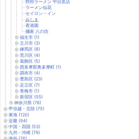
野郎ラーメン 中目黒店
ラーメン仙花
セイロン・イン
みしま
香港園
麺家 八の坊
福生市 (1)
立川市 (3)
練馬区 (8)
荒川区 (4)
葛飾区 (5)
西多摩郡奥多摩町 (1)
調布市 (4)
豊島区 (23)
足立区 (7)
青梅市 (1)
新宿区 (55)
神奈川県 (78)
甲信越・北陸 (75)
東海 (120)
近畿 (94)
中国・四国 (53)
九州・沖縄 (79)
海外 (76)