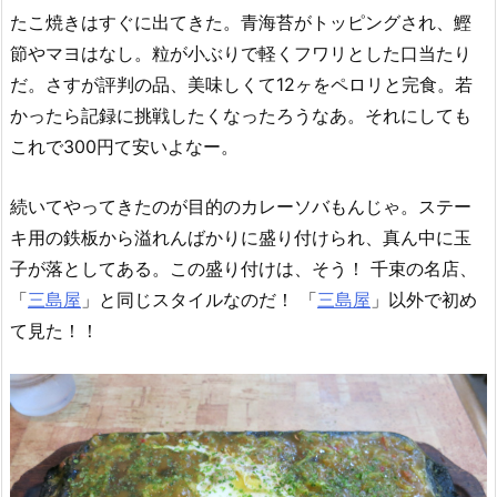
たこ焼きはすぐに出てきた。青海苔がトッピングされ、鰹
節やマヨはなし。粒が小ぶりで軽くフワリとした口当たり
だ。さすが評判の品、美味しくて12ヶをペロリと完食。若
かったら記録に挑戦したくなったろうなあ。それにしても
これで300円て安いよなー。
続いてやってきたのが目的のカレーソバもんじゃ。ステー
キ用の鉄板から溢れんばかりに盛り付けられ、真ん中に玉
子が落としてある。この盛り付けは、そう！ 千束の名店、
「
三島屋
」と同じスタイルなのだ！ 「
三島屋
」以外で初め
て見た！！