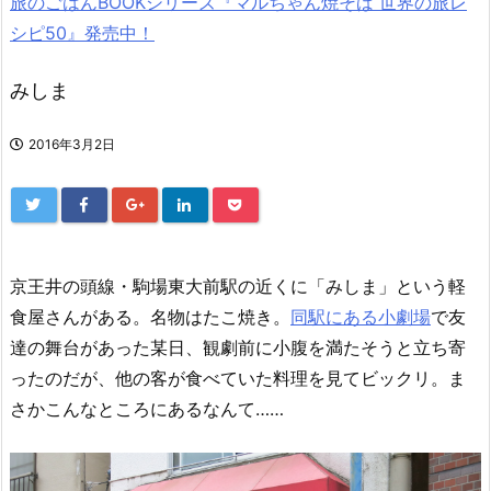
旅のごはんBOOKシリーズ『マルちゃん焼そば 世界の旅レ
シピ50』発売中！
みしま
2016年3月2日
京王井の頭線・駒場東大前駅の近くに「みしま」という軽
食屋さんがある。名物はたこ焼き。
同駅にある小劇場
で友
達の舞台があった某日、観劇前に小腹を満たそうと立ち寄
ったのだが、他の客が食べていた料理を見てビックリ。ま
さかこんなところにあるなんて……