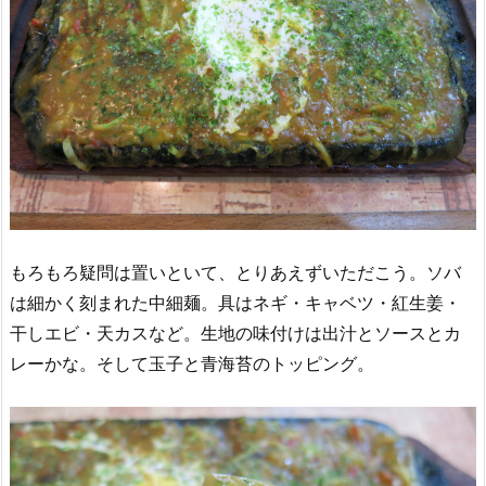
もろもろ疑問は置いといて、とりあえずいただこう。ソバ
は細かく刻まれた中細麺。具はネギ・キャベツ・紅生姜・
干しエビ・天カスなど。生地の味付けは出汁とソースとカ
レーかな。そして玉子と青海苔のトッピング。