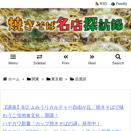
RSS
Feedly
焼きそばの名店を求めて食べ歩く探訪録です。毎週月曜、更新！
Menu
Sidebar
Prev
Next
Search
ホーム
>
関東
>
東京都
>
目黒区
【講座】8/2 よみうりカルチャー自由が丘「焼きそばで味
わうご当地食文化」開講！
ハヤカワ新書『カップ焼きそばの謎』発売中！