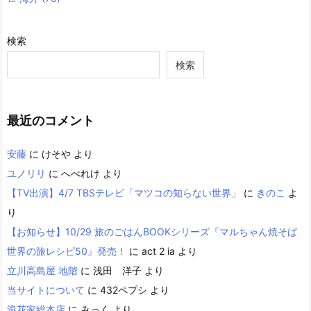
検索
検索
最近のコメント
安藤
に
けそや
より
ユノリリ
に
へべれけ
より
【TV出演】4/7 TBSテレビ「マツコの知らない世界」
に
きのこ
よ
り
【お知らせ】10/29 旅のごはんBOOKシリーズ『マルちゃん焼そば
世界の旅レシピ50』発売！
に
act 2 ia
より
立川高島屋 地階
に
浅田 洋子
より
当サイトについて
に
432ペプシ
より
浪花家総本店
に
みっく
より