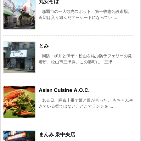
丸安そば
那覇市の一大観光スポット、第一牧志公設市場。
近辺は入り組んだアーケードになってい ...
とみ
周防・柳井と伊予・松山を結ぶ防予フェリーの発
着所、松山市三津浜。この港町に、三津 ...
Asian Cuisine A.O.C.
ある日、麻布十番で蟹と目が合った。 もちろん生
きている蟹ではない。どこでランチを ...
まんみ 泉中央店