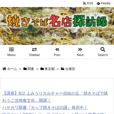
RSS
Feedly
焼きそばの名店を求めて食べ歩く探訪録です。毎週月曜、更新！
Menu
Sidebar
Prev
Next
Search
ホーム
>
関東
>
東京都
>
台東区
【講座】8/2 よみうりカルチャー自由が丘「焼きそばで味
わうご当地食文化」開講！
ハヤカワ新書『カップ焼きそばの謎』発売中！