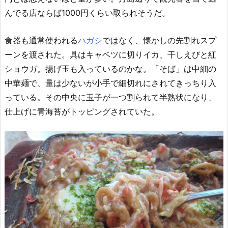
んでる店ならば1000円くらい取られそうだ。
食器も通常使われる
ハガシ
ではなく、懐かしの先割れスプ
ーンを渡された。具はキャベツに切りイカ、干しえびと紅
ショウガ。揚げ玉も入っているのかな。「そば」は中細の
中華麺で、量は少ないが小手で細切れにされてきっちり入
っている。その中央に玉子が一つ割られて半熟状になり、
仕上げに青海苔がトッピングされていた。