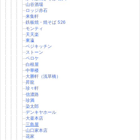
山谷酒場
ロッジ赤石
来集軒
鉄板焼・焼そば 526
モンティ
天天楽
東瀛
ベジキッチン
ストーン
ペロケ
白根屋
中華楼
大勝軒（浅草橋）
昇龍
珍々軒
信濃路
珍満
染太郎
デンキヤホール
大釜本店
三島屋
山口家本店
花家