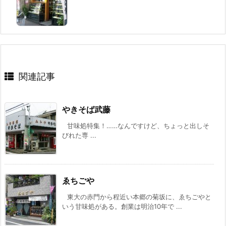
関連記事
やきそば武藤
甘味処特集！……なんですけど、ちょっと出しそ
びれた専 ...
ゑちごや
東大の赤門から程近い本郷の菊坂に、ゑちごやと
いう甘味処がある。創業は明治10年で ...