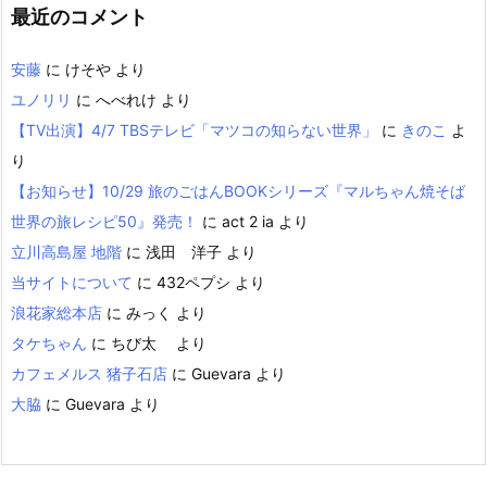
最近のコメント
安藤
に
けそや
より
ユノリリ
に
へべれけ
より
【TV出演】4/7 TBSテレビ「マツコの知らない世界」
に
きのこ
よ
り
【お知らせ】10/29 旅のごはんBOOKシリーズ『マルちゃん焼そば
世界の旅レシピ50』発売！
に
act 2 ia
より
立川高島屋 地階
に
浅田 洋子
より
当サイトについて
に
432ペプシ
より
浪花家総本店
に
みっく
より
タケちゃん
に
ちび太
より
カフェメルス 猪子石店
に
Guevara
より
大脇
に
Guevara
より