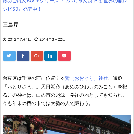
旅のごはんBOOKシリーズ『マルちゃん焼そば 世界の旅レ
シピ50』発売中！
三島屋
2012年7月4日
2014年3月22日
台東区は千束の西に位置する
鷲（おおとり）神社
、通称
「おとりさま」。天日鷲命（あめのひわしのみこと）を祀
るこの神社は、酉の市の起源・発祥の地としても知られ、
今も年末の酉の市では大勢の人で賑わう。