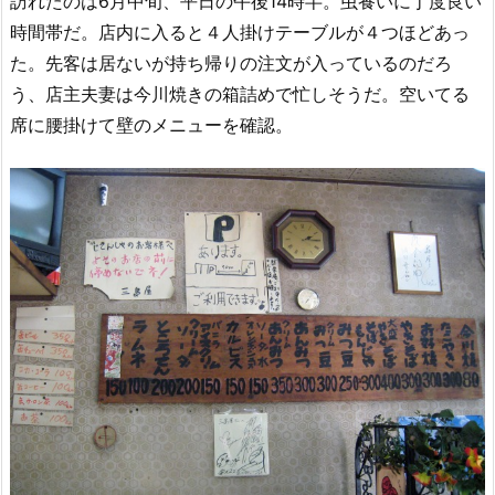
訪れたのは6月中旬、平日の午後14時半。虫養いに丁度良い
時間帯だ。店内に入ると４人掛けテーブルが４つほどあっ
た。先客は居ないが持ち帰りの注文が入っているのだろ
う、店主夫妻は今川焼きの箱詰めで忙しそうだ。空いてる
席に腰掛けて壁のメニューを確認。