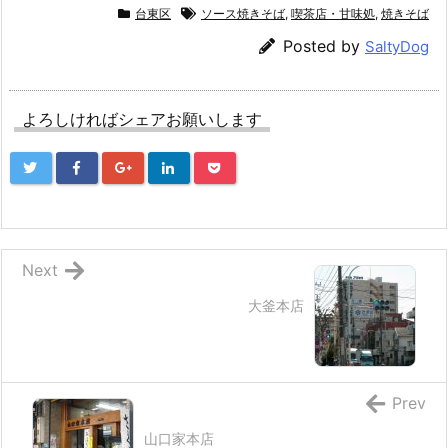
台東区
ソース焼きそば
,
喫茶店・甘味処
,
焼きそば
Posted by
SaltyDog
よろしければシェアお願いします
Next
大釜本店
Prev
山口家本店