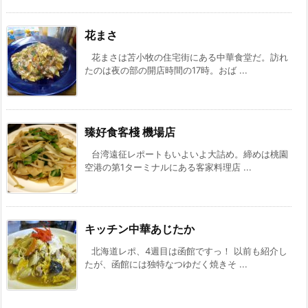
花まさ
花まさは苫小牧の住宅街にある中華食堂だ。訪れ
たのは夜の部の開店時間の17時。おば ...
臻好食客棧 機場店
台湾遠征レポートもいよいよ大詰め。締めは桃園
空港の第1ターミナルにある客家料理店 ...
キッチン中華あじたか
北海道レポ、4週目は函館ですっ！ 以前も紹介し
たが、函館には独特なつゆだく焼きそ ...