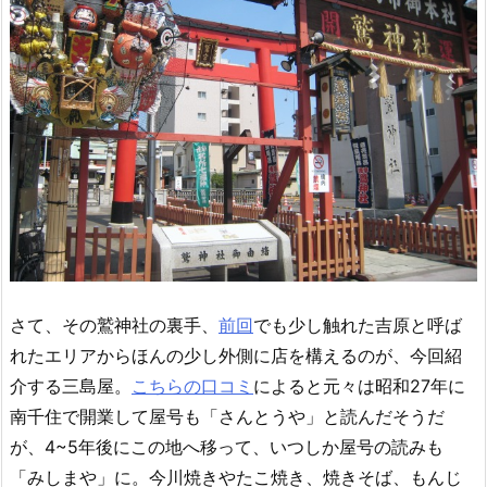
さて、その鷲神社の裏手、
前回
でも少し触れた吉原と呼ば
れたエリアからほんの少し外側に店を構えるのが、今回紹
介する三島屋。
こちらの口コミ
によると元々は
昭和27年に
南千住で開業して屋号も
「さんとうや」と読んだそうだ
が、4~5年後にこの地へ移って、いつしか屋号の読みも
「みしまや」に。今川焼きやたこ焼き、焼きそば、もんじ