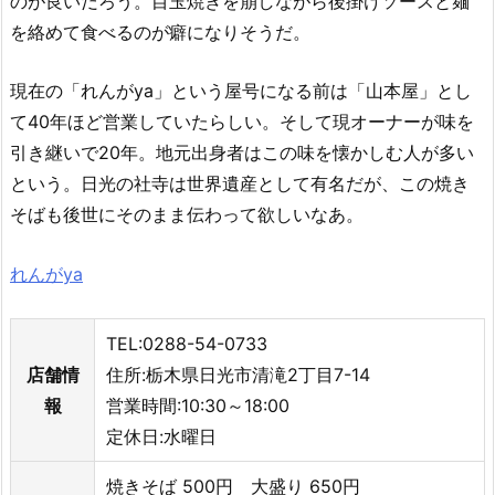
のが良いだろう。目玉焼きを崩しながら後掛けソースと麺
を絡めて食べるのが癖になりそうだ。
現在の「れんがya」という屋号になる前は「山本屋」とし
て40年ほど営業していたらしい。そして現オーナーが味を
引き継いで20年。地元出身者はこの味を懐かしむ人が多い
という。日光の社寺は世界遺産として有名だが、この焼き
そばも後世にそのまま伝わって欲しいなあ。
れんがya
TEL:0288-54-0733
店舗情
住所:栃木県日光市清滝2丁目7-14
報
営業時間:10:30～18:00
定休日:水曜日
焼きそば 500円 大盛り 650円