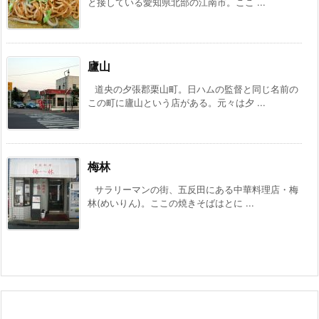
と接している愛知県北部の江南市。ここ ...
廬山
道央の夕張郡栗山町。日ハムの監督と同じ名前の
この町に廬山という店がある。元々は夕 ...
梅林
サラリーマンの街、五反田にある中華料理店・梅
林(めいりん)。ここの焼きそばはとに ...