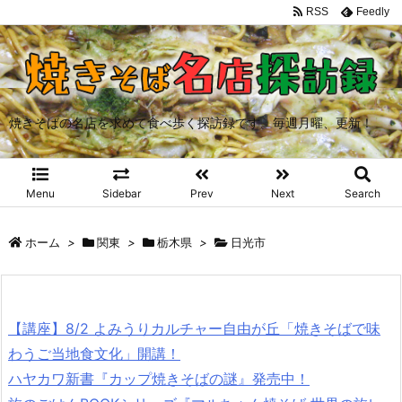
RSS
Feedly
焼きそばの名店を求めて食べ歩く探訪録です。毎週月曜、更新！
Menu
Sidebar
Prev
Next
Search
ホーム
>
関東
>
栃木県
>
日光市
【講座】8/2 よみうりカルチャー自由が丘「焼きそばで味
わうご当地食文化」開講！
ハヤカワ新書『カップ焼きそばの謎』発売中！