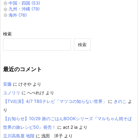
中国・四国 (53)
九州・沖縄 (79)
海外 (76)
検索
検索
最近のコメント
安藤
に
けそや
より
ユノリリ
に
へべれけ
より
【TV出演】4/7 TBSテレビ「マツコの知らない世界」
に
きのこ
よ
り
【お知らせ】10/29 旅のごはんBOOKシリーズ『マルちゃん焼そば
世界の旅レシピ50』発売！
に
act 2 ia
より
立川高島屋 地階
に
浅田 洋子
より