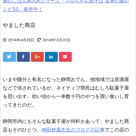
旅のごはんBOOKシリーズ『マルちゃん焼そば 世界の旅レ
シピ50』発売中！
やました商店
2014年4月25日
2014年12月31日
いまや随分と有名になった静岡おでん。他地域では居酒屋
などで供されているが、ネイティブ県民はむしろ駄菓子屋
を思い出す。幼い頃から一串数十円のやつを買い食いし育
ってきたのだ。
静岡市内にもそんな駄菓子屋が何軒かあって、やました商
店もそのひとつ。
神田鯉風先生のブログの記事
でこの店の