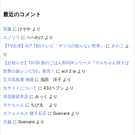
最近のコメント
安藤
に
けそや
より
ユノリリ
に
へべれけ
より
【TV出演】4/7 TBSテレビ「マツコの知らない世界」
に
きのこ
よ
り
【お知らせ】10/29 旅のごはんBOOKシリーズ『マルちゃん焼そば
世界の旅レシピ50』発売！
に
act 2 ia
より
立川高島屋 地階
に
浅田 洋子
より
当サイトについて
に
432ペプシ
より
浪花家総本店
に
みっく
より
タケちゃん
に
ちび太
より
カフェメルス 猪子石店
に
Guevara
より
大脇
に
Guevara
より