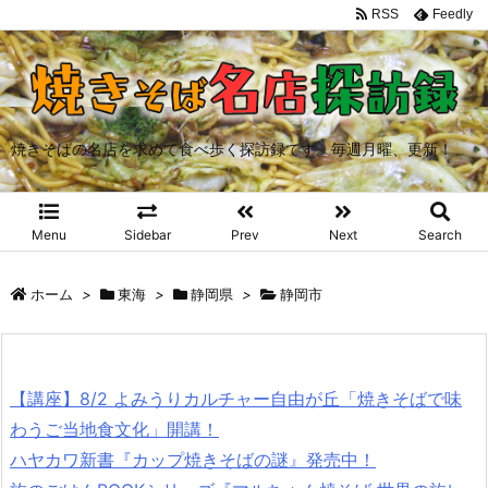
RSS
Feedly
焼きそばの名店を求めて食べ歩く探訪録です。毎週月曜、更新！
Menu
Sidebar
Prev
Next
Search
ホーム
>
東海
>
静岡県
>
静岡市
【講座】8/2 よみうりカルチャー自由が丘「焼きそばで味
わうご当地食文化」開講！
ハヤカワ新書『カップ焼きそばの謎』発売中！