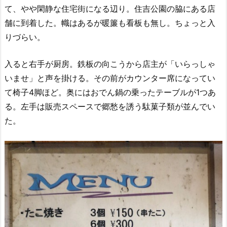
て、やや閑静な住宅街になる辺り。住吉公園の脇にある店
舗に到着した。幟はあるが暖簾も看板も無し。ちょっと入
りづらい。
入ると右手が厨房。鉄板の向こうから店主が「いらっしゃ
いませ」と声を掛ける。その前がカウンター席になってい
て椅子4脚ほど。奥にはおでん鍋の乗ったテーブルが1つあ
る。左手は販売スペースで郷愁を誘う駄菓子類が並んでい
た。