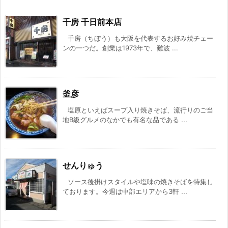
千房 千日前本店
千房（ちぼう）も大阪を代表するお好み焼チェー
ンの一つだ。創業は1973年で、難波 ...
釜彦
塩原といえばスープ入り焼きそば、流行りのご当
地B級グルメのなかでも有名な品である ...
せんりゅう
ソース後掛けスタイルや塩味の焼きそばを特集し
ております。今週は中部エリアから3軒 ...