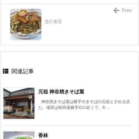
Prev
急行食堂
関連記事
元祖 神谷焼きそば屋
神谷焼きそば屋は横手やきそばの元祖とされる店
だ。場所は秋田道横手ICの近くで、R ...
香林