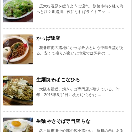
広大な湿原を縫うように流れ、釧路市街を経て海
へと注ぐ釧路川。夜になればライトアッ ...
かっぱ飯店
花巻市街の路地にかっぱ飯店という中華食堂があ
る。安くて盛りが良いと地元では評判の ...
生麺焼そば こなひろ
大阪も最近、焼きそば専門店が増えている。昨
年、2016年6月1日に枚方(ひらかた ...
生麺 やきそば専門店 らな
名古屋市街中心部の広小路沿い、堀川の西にある