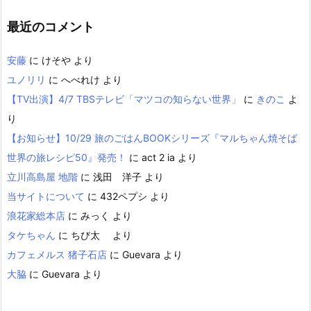
最近のコメント
安藤
に
けそや
より
ユノリリ
に
へべれけ
より
【TV出演】4/7 TBSテレビ「マツコの知らない世界」
に
きのこ
よ
り
【お知らせ】10/29 旅のごはんBOOKシリーズ『マルちゃん焼そば
世界の旅レシピ50』発売！
に
act 2 ia
より
立川高島屋 地階
に
浅田 洋子
より
当サイトについて
に
432ペプシ
より
浪花家総本店
に
みっく
より
タケちゃん
に
ちび太
より
カフェメルス 猪子石店
に
Guevara
より
大脇
に
Guevara
より