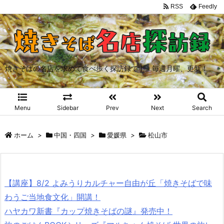
RSS
Feedly
焼きそばの名店を求めて食べ歩く探訪録です。毎週月曜、更新！
Menu
Sidebar
Prev
Next
Search
ホーム
>
中国・四国
>
愛媛県
>
松山市
【講座】8/2 よみうりカルチャー自由が丘「焼きそばで味
わうご当地食文化」開講！
ハヤカワ新書『カップ焼きそばの謎』発売中！