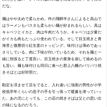
だな。
麺はやや太めで柔らかめ。件の飛騨半さんによると高山で
はラーメンもパスタも柔らかい麺が好まれるらしい。具は
キャベツとイカと、肉は牛肉だろうか。キャベツは少量だ
がイカも肉もたっぷり使われている。そして目玉焼きと青
海苔と微塵切り紅生姜のトッピング。味付けは薄めであっ
さりしている。肉に下味が付いているため、それを麺と一
緒に頬張ると丁度良い。目玉焼きの黄身を崩して絡めるの
も旨い。麺も味付けも同日に食べた郡上八幡のパリパリ焼
きそばとは好対照だ。
勘定を済ませて店をでると、入れ違いに強面の男性が小学
校低学年くらいの息子の手を引っ張って暖簾を潜っていっ
た。あの児にとっても、この店の焼きそばは父との思い出
の味になるのだろう。