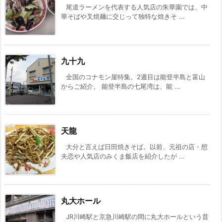
尾道ラーメンを代表する人気店の朱華園では、中
華そばや叉焼麺に交じって独特な焼きそ ...
九十九
全国のコナモン屋特集。2週目は能登半島と富山
からご紹介。 能登半島の七尾湾は、能 ...
天龍
大分と言えば日田焼きそば。以前、元祖の店・想
夫恋や人気店のみくま飯店を紹介したが ...
丸大ホール
JR川崎駅と京急川崎駅の間に丸大ホールという昔