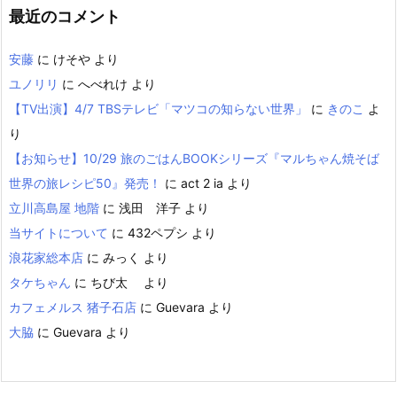
最近のコメント
安藤
に
けそや
より
ユノリリ
に
へべれけ
より
【TV出演】4/7 TBSテレビ「マツコの知らない世界」
に
きのこ
よ
り
【お知らせ】10/29 旅のごはんBOOKシリーズ『マルちゃん焼そば
世界の旅レシピ50』発売！
に
act 2 ia
より
立川高島屋 地階
に
浅田 洋子
より
当サイトについて
に
432ペプシ
より
浪花家総本店
に
みっく
より
タケちゃん
に
ちび太
より
カフェメルス 猪子石店
に
Guevara
より
大脇
に
Guevara
より