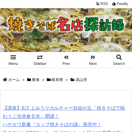
RSS
Feedly
焼きそばの名店を求めて食べ歩く探訪録です。毎週月曜、更新！
Menu
Sidebar
Prev
Next
Search
ホーム
>
東海
>
岐阜県
>
高山市
【講座】8/2 よみうりカルチャー自由が丘「焼きそばで味
わうご当地食文化」開講！
ハヤカワ新書『カップ焼きそばの謎』発売中！