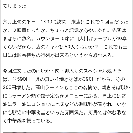
てしまった。
六月上旬の平日、17:30に訪問。来店はこれで２回目だった
か、３回目だったか、ちょっと記憶があやふやだ。先客は
まばらに数名。カウンター10席に四人掛けテーブルが10卓
くらいだから、店のキャパは50人くらいか？ これでも土
日には順番待ちの行列が出来るというから恐れ入る。
今回注文したのはいか・肉・卵入りのスペシャル焼きそ
ば、並590円。具の無い並焼きそばが390円だから、その
200円増しだ。高山ラーメンもここの名物で、焼きそば以外
にもラーメン類や餃子定食がメニューにある。卓上には醤
油にラー油にコショウに七味などの調味料が置かれ、いか
にも駅近の中華食堂といった雰囲気だ。厨房では休む暇な
く中華鍋を振っている。