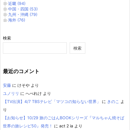
近畿 (94)
中国・四国 (53)
九州・沖縄 (79)
海外 (76)
検索
検索
最近のコメント
安藤
に
けそや
より
ユノリリ
に
へべれけ
より
【TV出演】4/7 TBSテレビ「マツコの知らない世界」
に
きのこ
よ
り
【お知らせ】10/29 旅のごはんBOOKシリーズ『マルちゃん焼そば
世界の旅レシピ50』発売！
に
act 2 ia
より