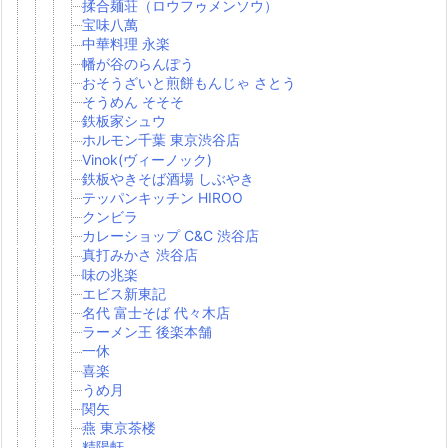
揉合麺荘（ロウフゥメンソウ）
宝味八萬
中華料理 永楽
幡が谷のらんぽう
おそうざいと煎餅もんじゃ さとう
そうめん そそそ
鉄板家シュウ
ホルモン千葉 東京渋谷店
Vinok(ヴィーノック)
鉄板やきそば酒場 しぶやき
テッパンキッチン HIROO
クンビラ
カレーショップ C&C 渋谷店
真打みかさ 渋谷店
味の兆楽
エビス新東記
名代 富士そば 代々木店
ラーメン王 後楽本舗
一休
喜楽
うめ月
関矢
燕 東京茶楼
精陽軒