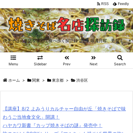
RSS
Feedly
焼きそばの名店を求めて食べ歩く探訪録です。毎週月曜、更新！
Menu
Sidebar
Prev
Next
Search
ホーム
>
関東
>
東京都
>
渋谷区
【講座】8/2 よみうりカルチャー自由が丘「焼きそばで味
わうご当地食文化」開講！
ハヤカワ新書『カップ焼きそばの謎』発売中！