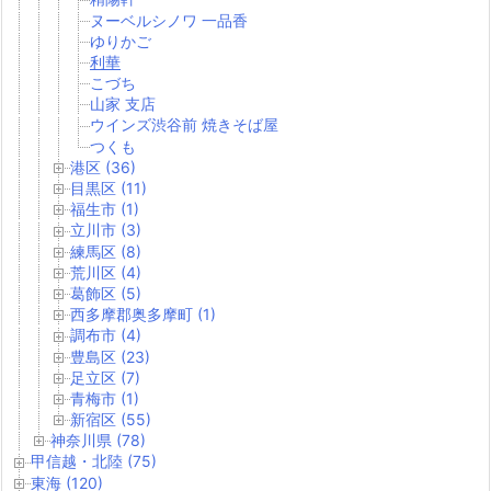
ヌーベルシノワ 一品香
ゆりかご
利華
こづち
山家 支店
ウインズ渋谷前 焼きそば屋
つくも
港区 (36)
目黒区 (11)
福生市 (1)
立川市 (3)
練馬区 (8)
荒川区 (4)
葛飾区 (5)
西多摩郡奥多摩町 (1)
調布市 (4)
豊島区 (23)
足立区 (7)
青梅市 (1)
新宿区 (55)
神奈川県 (78)
甲信越・北陸 (75)
東海 (120)