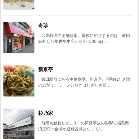
奇珍
広東料理の老舗特集。最後に紹介するのは、前回
紹介した華香亭本店から4～500mほ ...
新京亭
飯田駅前にある中華食堂、新京亭。昭和42年創業
の老舗で、ラーメン好きはわざわざ遠 ...
杉乃家
前回も触れたが、3.11の原発事故の影響で福島県
浪江町は全域が避難区域となってし ...