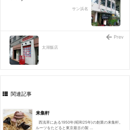
サン浜名
Prev
太湖飯店
関連記事
来集軒
西浅草にある1950年(昭和25年)の創業の来集軒。
ルーツをたどると東京最古の製 ...