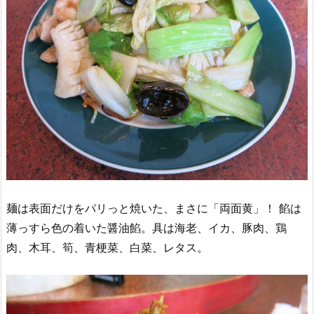
麺は表面だけをパリっと焼いた、まさに「両面黄」！ 餡は
薄っすら色の着いた醤油餡。具は海老、イカ、豚肉、鶏
肉、木耳、筍、青梗菜、白菜、レタス。