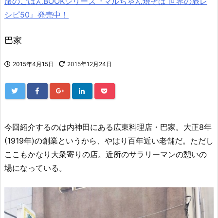
旅のごはんBOOKシリーズ『マルちゃん焼そば 世界の旅レ
シピ50』発売中！
巴家
2015年4月15日
2015年12月24日
今回紹介するのは内神田にある広東料理店・巴家。大正8年
(1919年)の創業というから、やはり百年近い老舗だ。ただし
ここもかなり大衆寄りの店。近所のサラリーマンの憩いの
場になっている。