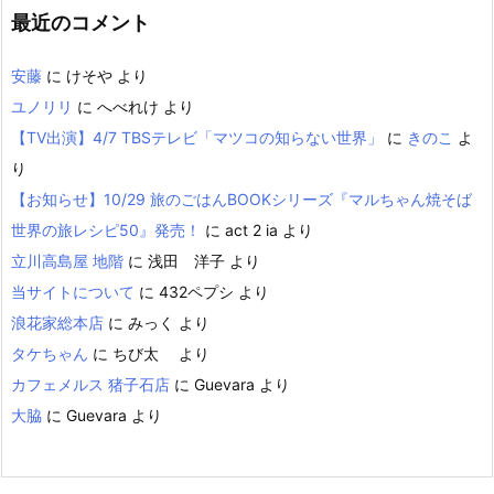
最近のコメント
安藤
に
けそや
より
ユノリリ
に
へべれけ
より
【TV出演】4/7 TBSテレビ「マツコの知らない世界」
に
きのこ
よ
り
【お知らせ】10/29 旅のごはんBOOKシリーズ『マルちゃん焼そば
世界の旅レシピ50』発売！
に
act 2 ia
より
立川高島屋 地階
に
浅田 洋子
より
当サイトについて
に
432ペプシ
より
浪花家総本店
に
みっく
より
タケちゃん
に
ちび太
より
カフェメルス 猪子石店
に
Guevara
より
大脇
に
Guevara
より