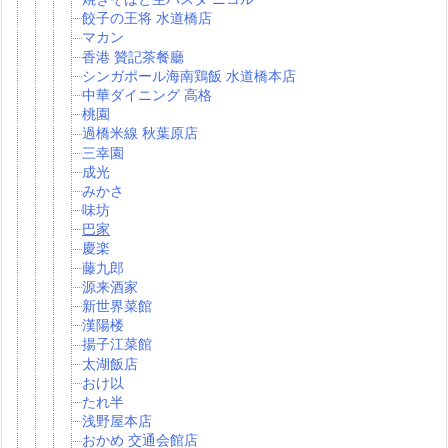
餃子の王将 水道橋店
マカン
香港 贊記茶餐廳
シンガポール海南鶏飯 水道橋本店
中華ダイニング 高格
桃園
過橋米線 秋葉原店
三幸園
成光
みかさ
味坊
巴家
慶楽
藤九郎
源来酒家
新世界菜館
漢陽楼
揚子江菜館
太湖飯店
おけ以
たれ半
浅野屋本店
おかめ 交通会館店