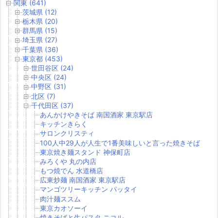
関東 (641)
茨城県 (12)
栃木県 (20)
群馬県 (15)
埼玉県 (27)
千葉県 (36)
東京都 (453)
世田谷区 (24)
中央区 (24)
中野区 (31)
北区 (7)
千代田区 (37)
あんかけやきそば 南国酒家 東京駅店
キッチンきらく
サロンクリスティ
100人中29人が人生で1番美味しいと言った焼きそば
東京焼き麺スタンド 神保町店
みろくや 丸の内店
もつ焼でん 水道橋店
広東炒麺 南国酒家 東京駅店
マンゴツリーキッチン パッタイ
肉汁麺ススム
東京カオソーイ
焼きそばと生パスタ ニコル