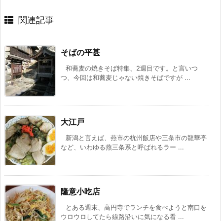
関連記事
そばの平甚
和蕎麦の焼きそば特集、2週目です。と言いつ
つ、今回は和蕎麦じゃない焼きそばですが ...
大江戸
新潟と言えば、燕市の杭州飯店や三条市の龍華亭
など、いわゆる燕三条系と呼ばれるラー ...
隆意小吃店
とある週末、高円寺でランチを食べようと南口を
ウロウロしてたら線路沿いに気になる看 ...