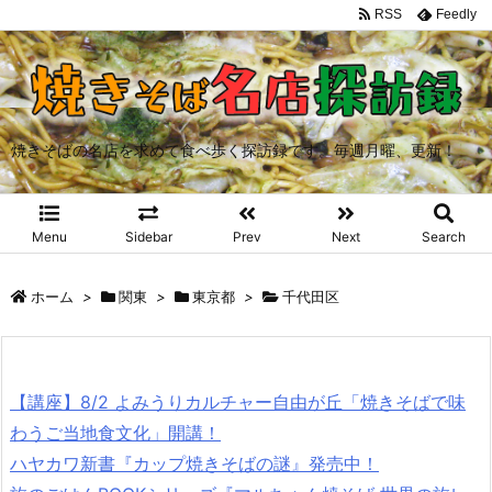
RSS
Feedly
焼きそばの名店を求めて食べ歩く探訪録です。毎週月曜、更新！
Menu
Sidebar
Prev
Next
Search
ホーム
>
関東
>
東京都
>
千代田区
【講座】8/2 よみうりカルチャー自由が丘「焼きそばで味
わうご当地食文化」開講！
ハヤカワ新書『カップ焼きそばの謎』発売中！