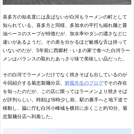
喜多方の知名度には及ばないが白河もラーメンの町として
知られている。喜多方と同様、多加水の平打ち縮れ麺と醤
油ベースのスープが特徴だが、加水率やダシの濃さなどに
違いがあるようだ。その差を分かるほど敏感な舌は持って
いないのだが、5年前に西郷村・いまの家で食べた白河ラー
メンはバランスの取れたあっさり味で美味しい品だった。
その白河でラーメンだけでなく焼きそばも出しているのが
今回紹介する菊忠製麺分店。
鯉風先生のブログ
でその存在
を知ったのだが、この店に限ってはラーメンより焼きそば
が評判らしい。時刻は16時少し前。駅の裏手へと地下道で
移動し、脇に佇む白河小峰城を横目に歩くこと約10分。菊
忠製麺分店へ到着した。