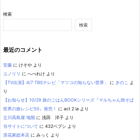
検索
検索
最近のコメント
安藤
に
けそや
より
ユノリリ
に
へべれけ
より
【TV出演】4/7 TBSテレビ「マツコの知らない世界」
に
きのこ
よ
り
【お知らせ】10/29 旅のごはんBOOKシリーズ『マルちゃん焼そば
世界の旅レシピ50』発売！
に
act 2 ia
より
立川高島屋 地階
に
浅田 洋子
より
当サイトについて
に
432ペプシ
より
浪花家総本店
に
みっく
より