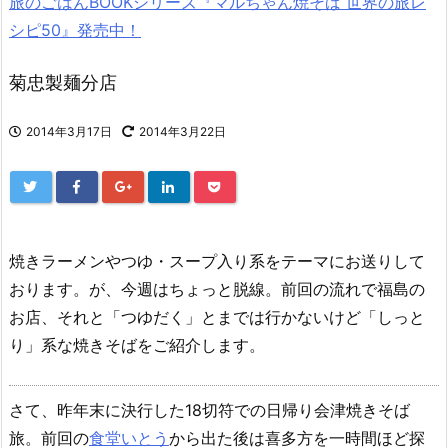
旅のごはんBOOKシリーズ『マルちゃん焼そば 世界の旅レ
シピ50』発売中！
菊忠製麺分店
2014年3月17日
2014年3月22日
焼きラーメンやつゆ・スープ入り系をテーマにお送りして
おります。が、今週はちょっと脱線。前回の流れで福島の
お店、それと「つゆだく」とまでは行かないけど「しっと
り」系な焼きそばをご紹介します。
さて、昨年末に決行した18切符での日帰り会津焼きそば
旅。前回の
食堂いとう
から出た後は喜多方を一時間ほど探