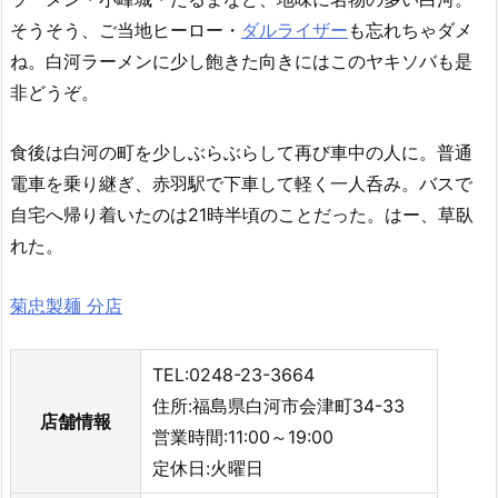
そうそう、ご当地ヒーロー・
ダルライザー
も忘れちゃダメ
ね。白河ラーメンに少し飽きた向きにはこのヤキソバも是
非どうぞ。
食後は白河の町を少しぶらぶらして再び車中の人に。普通
電車を乗り継ぎ、赤羽駅で下車して軽く一人呑み。バスで
自宅へ帰り着いたのは21時半頃のことだった。はー、草臥
れた。
菊忠製麺 分店
TEL:0248-23-3664
住所:福島県白河市会津町34-33
店舗情報
営業時間:11:00～19:00
定休日:火曜日