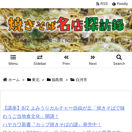
RSS
Feedly
焼きそばの名店を求めて食べ歩く探訪録です。毎週月曜、更新！
Menu
Sidebar
Prev
Next
Search
ホーム
>
東北
>
福島県
>
白河市
【講座】8/2 よみうりカルチャー自由が丘「焼きそばで味
わうご当地食文化」開講！
ハヤカワ新書『カップ焼きそばの謎』発売中！