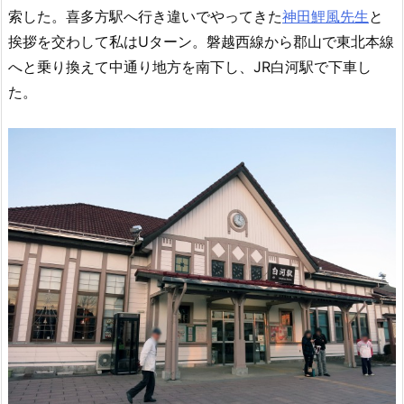
索した。喜多方駅へ行き違いでやってきた
神田鯉風先生
と
挨拶を交わして私はUターン。磐越西線から郡山で東北本線
へと乗り換えて中通り地方を南下し、JR白河駅で下車し
た。