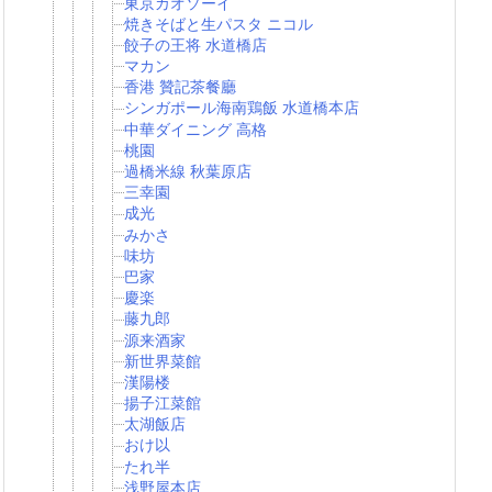
東京カオソーイ
焼きそばと生パスタ ニコル
餃子の王将 水道橋店
マカン
香港 贊記茶餐廳
シンガポール海南鶏飯 水道橋本店
中華ダイニング 高格
桃園
過橋米線 秋葉原店
三幸園
成光
みかさ
味坊
巴家
慶楽
藤九郎
源来酒家
新世界菜館
漢陽楼
揚子江菜館
太湖飯店
おけ以
たれ半
浅野屋本店