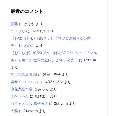
最近のコメント
安藤
に
けそや
より
ユノリリ
に
へべれけ
より
【TV出演】4/7 TBSテレビ「マツコの知らない世
界」
に
きのこ
より
【お知らせ】10/29 旅のごはんBOOKシリーズ『マル
ちゃん焼そば 世界の旅レシピ50』発売！
に
act 2 ia
より
立川高島屋 地階
に
浅田 洋子
より
当サイトについて
に
432ペプシ
より
浪花家総本店
に
みっく
より
タケちゃん
に
ちび太
より
カフェメルス 猪子石店
に
Guevara
より
大脇
に
Guevara
より