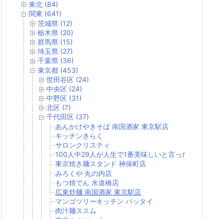
東北 (84)
関東 (641)
茨城県 (12)
栃木県 (20)
群馬県 (15)
埼玉県 (27)
千葉県 (36)
東京都 (453)
世田谷区 (24)
中央区 (24)
中野区 (31)
北区 (7)
千代田区 (37)
あんかけやきそば 南国酒家 東京駅店
キッチンきらく
サロンクリスティ
100人中29人が人生で1番美味しいと言った焼きそば
東京焼き麺スタンド 神保町店
みろくや 丸の内店
もつ焼でん 水道橋店
広東炒麺 南国酒家 東京駅店
マンゴツリーキッチン パッタイ
肉汁麺ススム