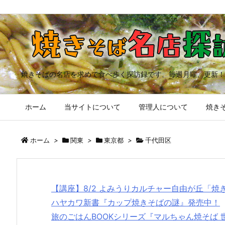
焼きそばの名店を求めて食べ歩く探訪録です。毎週月曜、更新！
ホーム
当サイトについて
管理人について
焼きそ
ホーム
>
関東
>
東京都
>
千代田区
【講座】8/2 よみうりカルチャー自由が丘「
ハヤカワ新書『カップ焼きそばの謎』発売中！
旅のごはんBOOKシリーズ『マルちゃん焼そば 