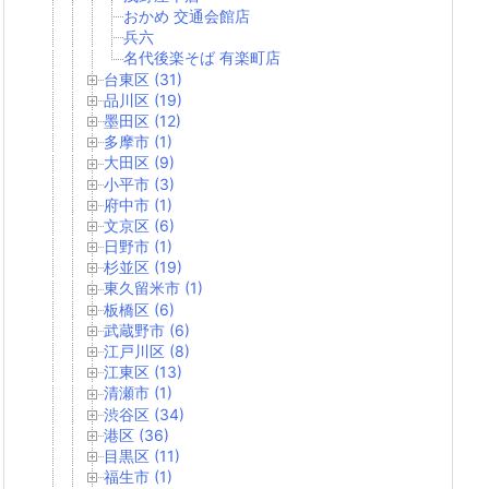
おかめ 交通会館店
兵六
名代後楽そば 有楽町店
台東区 (31)
品川区 (19)
墨田区 (12)
多摩市 (1)
大田区 (9)
小平市 (3)
府中市 (1)
文京区 (6)
日野市 (1)
杉並区 (19)
東久留米市 (1)
板橋区 (6)
武蔵野市 (6)
江戸川区 (8)
江東区 (13)
清瀬市 (1)
渋谷区 (34)
港区 (36)
目黒区 (11)
福生市 (1)