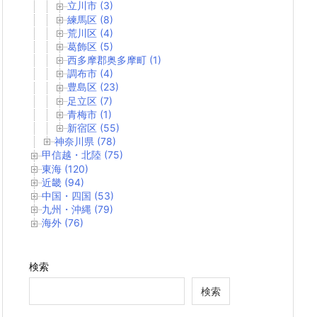
立川市 (3)
練馬区 (8)
荒川区 (4)
葛飾区 (5)
西多摩郡奥多摩町 (1)
調布市 (4)
豊島区 (23)
足立区 (7)
青梅市 (1)
新宿区 (55)
神奈川県 (78)
甲信越・北陸 (75)
東海 (120)
近畿 (94)
中国・四国 (53)
九州・沖縄 (79)
海外 (76)
検索
検索