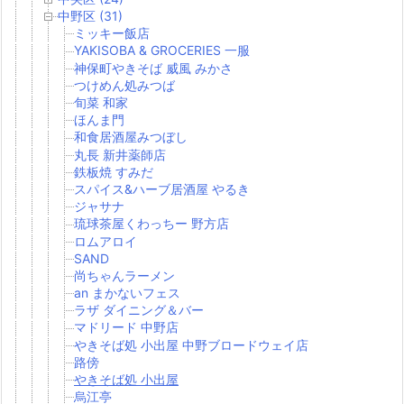
中野区 (31)
ミッキー飯店
YAKISOBA & GROCERIES 一服
神保町やきそば 威風 みかさ
つけめん処みつば
旬菜 和家
ほんま門
和食居酒屋みつぼし
丸長 新井薬師店
鉄板焼 すみだ
スパイス&ハーブ居酒屋 やるき
ジャサナ
琉球茶屋くわっちー 野方店
ロムアロイ
SAND
尚ちゃんラーメン
an まかないフェス
ラザ ダイニング＆バー
マドリード 中野店
やきそば処 小出屋 中野ブロードウェイ店
路傍
やきそば処 小出屋
烏江亭