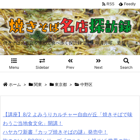
RSS
Feedly
焼きそばの名店を求めて食べ歩く探訪録です。毎週月曜、更新！
Menu
Sidebar
Prev
Next
Search
ホーム
>
関東
>
東京都
>
中野区
【講座】8/2 よみうりカルチャー自由が丘「焼きそばで味
わうご当地食文化」開講！
ハヤカワ新書『カップ焼きそばの謎』発売中！