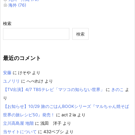
海外 (76)
検索
検索
最近のコメント
安藤
に
けそや
より
ユノリリ
に
へべれけ
より
【TV出演】4/7 TBSテレビ「マツコの知らない世界」
に
きのこ
よ
り
【お知らせ】10/29 旅のごはんBOOKシリーズ『マルちゃん焼そば
世界の旅レシピ50』発売！
に
act 2 ia
より
立川高島屋 地階
に
浅田 洋子
より
当サイトについて
に
432ペプシ
より