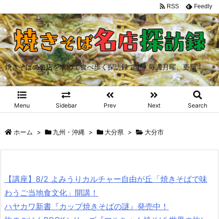
RSS
Feedly
焼きそばの名店を求めて食べ歩く探訪録です。毎週月曜、更新！
Menu
Sidebar
Prev
Next
Search
ホーム
>
九州・沖縄
>
大分県
>
大分市
【講座】8/2 よみうりカルチャー自由が丘「焼きそばで味
わうご当地食文化」開講！
ハヤカワ新書『カップ焼きそばの謎』発売中！