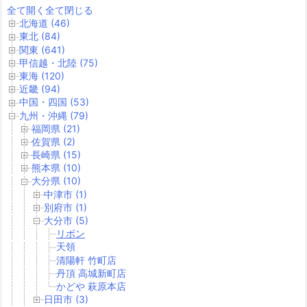
全て開く
全て閉じる
北海道 (46)
東北 (84)
関東 (641)
甲信越・北陸 (75)
東海 (120)
近畿 (94)
中国・四国 (53)
九州・沖縄 (79)
福岡県 (21)
佐賀県 (2)
長崎県 (15)
熊本県 (10)
大分県 (10)
中津市 (1)
別府市 (1)
大分市 (5)
リボン
天領
清陽軒 竹町店
丹頂 高城新町店
かどや 萩原本店
日田市 (3)