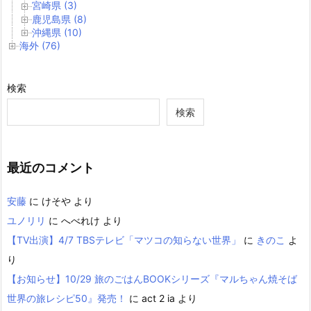
宮崎県 (3)
鹿児島県 (8)
沖縄県 (10)
海外 (76)
検索
検索
最近のコメント
安藤
に
けそや
より
ユノリリ
に
へべれけ
より
【TV出演】4/7 TBSテレビ「マツコの知らない世界」
に
きのこ
よ
り
【お知らせ】10/29 旅のごはんBOOKシリーズ『マルちゃん焼そば
世界の旅レシピ50』発売！
に
act 2 ia
より