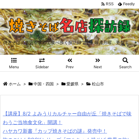
RSS
Feedly
焼きそばの名店を求めて食べ歩く探訪録です。毎週月曜、更新！
Menu
Sidebar
Prev
Next
Search
ホーム
>
中国・四国
>
愛媛県
>
松山市
【講座】8/2 よみうりカルチャー自由が丘「焼きそばで味
わうご当地食文化」開講！
ハヤカワ新書『カップ焼きそばの謎』発売中！