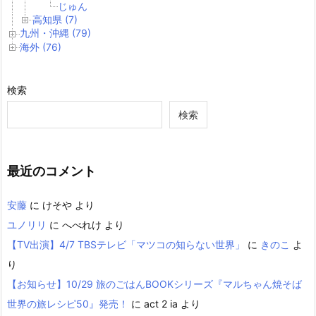
じゅん
高知県 (7)
九州・沖縄 (79)
海外 (76)
検索
検索
最近のコメント
安藤
に
けそや
より
ユノリリ
に
へべれけ
より
【TV出演】4/7 TBSテレビ「マツコの知らない世界」
に
きのこ
よ
り
【お知らせ】10/29 旅のごはんBOOKシリーズ『マルちゃん焼そば
世界の旅レシピ50』発売！
に
act 2 ia
より