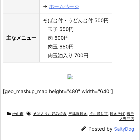
→
ホームページ
そば台付・うどん台付 500円
玉子 550円
主なメニュー
肉 600円
肉玉 650円
肉玉油入り 700円
[geo_mashup_map height="480" width="640"]
松山市
そば入りお好み焼き
,
三津浜焼き
,
持ち帰り可
,
焼きそば
,
粉モ
ノ専門店
Posted by
SaltyDog