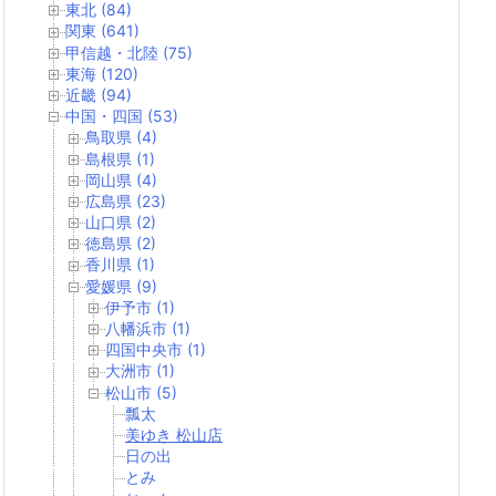
東北 (84)
関東 (641)
甲信越・北陸 (75)
東海 (120)
近畿 (94)
中国・四国 (53)
鳥取県 (4)
島根県 (1)
岡山県 (4)
広島県 (23)
山口県 (2)
徳島県 (2)
香川県 (1)
愛媛県 (9)
伊予市 (1)
八幡浜市 (1)
四国中央市 (1)
大洲市 (1)
松山市 (5)
瓢太
美ゆき 松山店
日の出
とみ