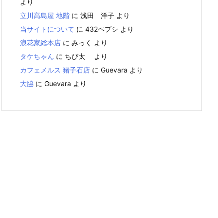
より
立川高島屋 地階
に
浅田 洋子
より
当サイトについて
に
432ペプシ
より
浪花家総本店
に
みっく
より
タケちゃん
に
ちび太
より
カフェメルス 猪子石店
に
Guevara
より
大脇
に
Guevara
より