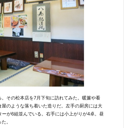
る。その松本店を7月下旬に訪れてみた。暖簾や看
食屋のような落ち着いた造りだ。左手の厨房には大
ターが6組並んでいる。右手には小上がりが4卓。昼
った。