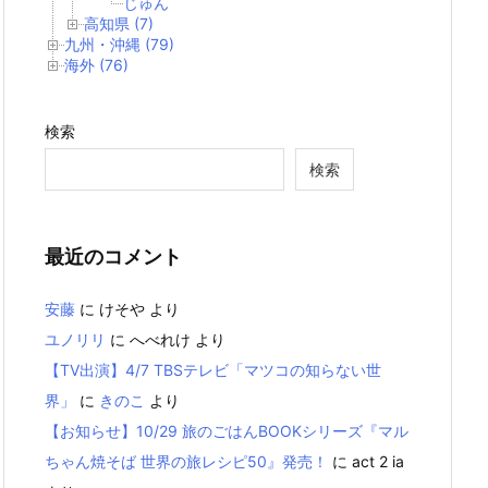
じゅん
高知県 (7)
九州・沖縄 (79)
海外 (76)
検索
検索
最近のコメント
安藤
に
けそや
より
ユノリリ
に
へべれけ
より
【TV出演】4/7 TBSテレビ「マツコの知らない世
界」
に
きのこ
より
【お知らせ】10/29 旅のごはんBOOKシリーズ『マル
ちゃん焼そば 世界の旅レシピ50』発売！
に
act 2 ia