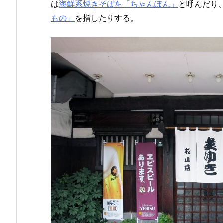
は
海鮮系焼きそばを「ちゃんぽん」
と呼んだり
もの」
を指したりする。