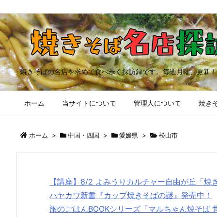
焼きそばの名店を求めて食べ歩く探訪録です。毎週月曜、更新！
ホーム
当サイトについて
管理人について
焼きそ
ホーム
>
中国・四国
>
愛媛県
>
松山市
【講座】8/2 よみうりカルチャー自由が丘「
ハヤカワ新書『カップ焼きそばの謎』発売中！
旅のごはんBOOKシリーズ『マルちゃん焼そば 