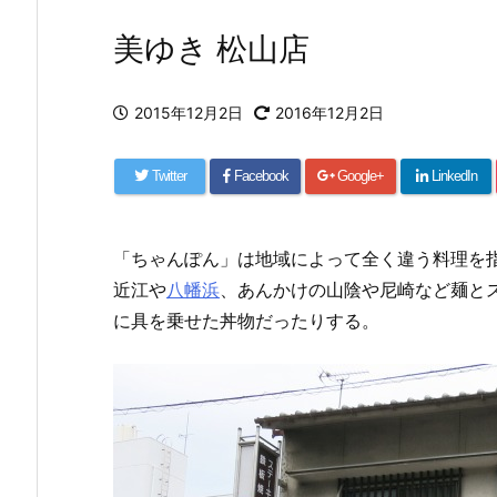
美ゆき 松山店
2015年12月2日
2016年12月2日
Twitter
Facebook
Google+
LinkedIn
「ちゃんぽん」は地域によって全く違う料理を
近江や
八幡浜
、あんかけの山陰や尼崎など麺と
に具を乗せた丼物だったりする。