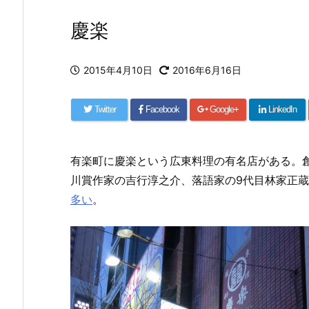
慶楽
2015年4月10日
2016年6月16日
Twitter
Facebook
Google+
LinkedIn
有楽町に慶楽という広東料理の有名店がある。創業
川賞作家の吉行淳之介、落語家の9代目林家正
多い
。