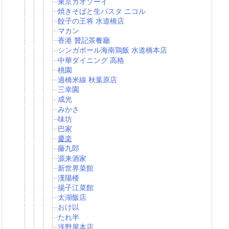
東京カオソーイ
焼きそばと生パスタ ニコル
餃子の王将 水道橋店
マカン
香港 贊記茶餐廳
シンガポール海南鶏飯 水道橋本店
中華ダイニング 高格
桃園
過橋米線 秋葉原店
三幸園
成光
みかさ
味坊
巴家
慶楽
藤九郎
源来酒家
新世界菜館
漢陽楼
揚子江菜館
太湖飯店
おけ以
たれ半
浅野屋本店