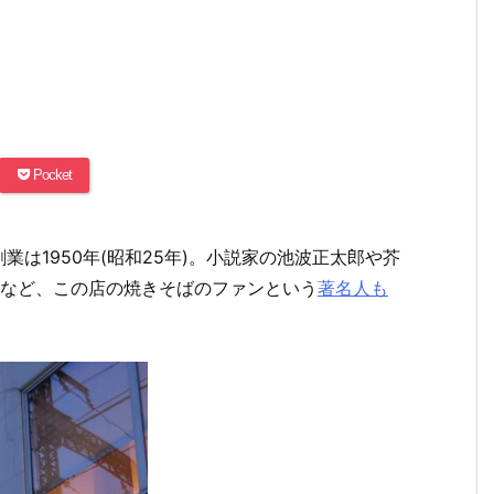
Pocket
は1950年(昭和25年)。小説家の池波正太郎や芥
蔵など、この店の焼きそばのファンという
著名人も