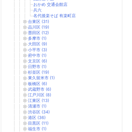
おかめ 交通会館店
兵六
名代後楽そば 有楽町店
台東区 (31)
品川区 (19)
墨田区 (12)
多摩市 (1)
大田区 (9)
小平市 (3)
府中市 (1)
文京区 (6)
日野市 (1)
杉並区 (19)
東久留米市 (1)
板橋区 (6)
武蔵野市 (6)
江戸川区 (8)
江東区 (13)
清瀬市 (1)
渋谷区 (34)
港区 (36)
目黒区 (11)
福生市 (1)