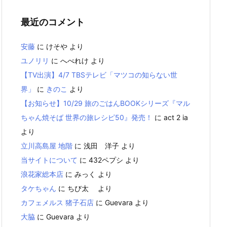
最近のコメント
安藤
に
けそや
より
ユノリリ
に
へべれけ
より
【TV出演】4/7 TBSテレビ「マツコの知らない世
界」
に
きのこ
より
【お知らせ】10/29 旅のごはんBOOKシリーズ『マル
ちゃん焼そば 世界の旅レシピ50』発売！
に
act 2 ia
より
立川高島屋 地階
に
浅田 洋子
より
当サイトについて
に
432ペプシ
より
浪花家総本店
に
みっく
より
タケちゃん
に
ちび太
より
カフェメルス 猪子石店
に
Guevara
より
大脇
に
Guevara
より