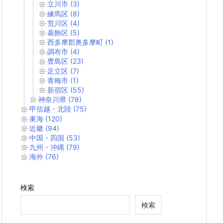
立川市 (3)
練馬区 (8)
荒川区 (4)
葛飾区 (5)
西多摩郡奥多摩町 (1)
調布市 (4)
豊島区 (23)
足立区 (7)
青梅市 (1)
新宿区 (55)
神奈川県 (78)
甲信越・北陸 (75)
東海 (120)
近畿 (94)
中国・四国 (53)
九州・沖縄 (79)
海外 (76)
検索
検索