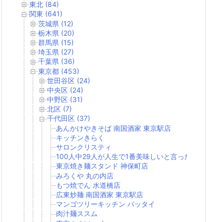
東北 (84)
関東 (641)
茨城県 (12)
栃木県 (20)
群馬県 (15)
埼玉県 (27)
千葉県 (36)
東京都 (453)
世田谷区 (24)
中央区 (24)
中野区 (31)
北区 (7)
千代田区 (37)
あんかけやきそば 南国酒家 東京駅店
キッチンきらく
サロンクリスティ
100人中29人が人生で1番美味しいと言った焼きそば
東京焼き麺スタンド 神保町店
みろくや 丸の内店
もつ焼でん 水道橋店
広東炒麺 南国酒家 東京駅店
マンゴツリーキッチン パッタイ
肉汁麺ススム