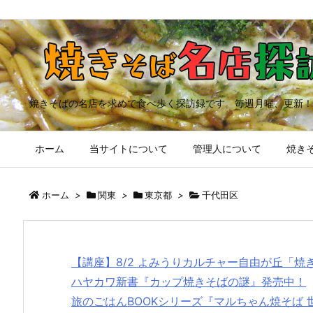
焼きそばの名店を求めて食べ歩く探訪録です。毎週月曜、更新！
ホーム
当サイトについて
管理人について
焼きそ
ホーム
>
関東
>
東京都
>
千代田区
【講座】8/2 よみうりカルチャー自由が丘「
ハヤカワ新書『カップ焼きそばの謎』発売中！
旅のごはんBOOKシリーズ『マルちゃん焼そば 