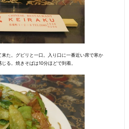
て来た。グビリと一口。入り口に一番近い席で寒か
じる。焼きそばは10分ほどで到着。