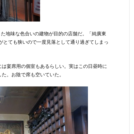
した地味な色合いの建物が目的の店舗だ。「純廣東
口がとても狭いので一度見落として通り過ぎてしまっ
には宴席用の個室もあるらしい。実はこの日昼時に
した。お陰で席も空いていた。