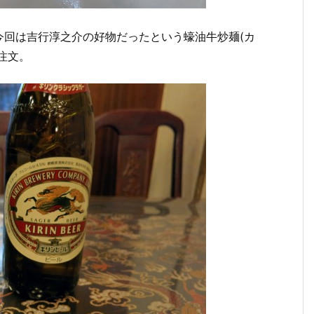
今回は吉行淳之介の好物だったという蠔油牛炒麺(カ
を注文。