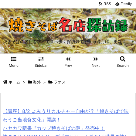
RSS
Feedly
焼きそばの名店を求めて食べ歩く探訪録です。毎週月曜、更新！
Menu
Sidebar
Prev
Next
Search
ホーム
>
海外
>
ラオス
【講座】8/2 よみうりカルチャー自由が丘「焼きそばで味
わうご当地食文化」開講！
ハヤカワ新書『カップ焼きそばの謎』発売中！