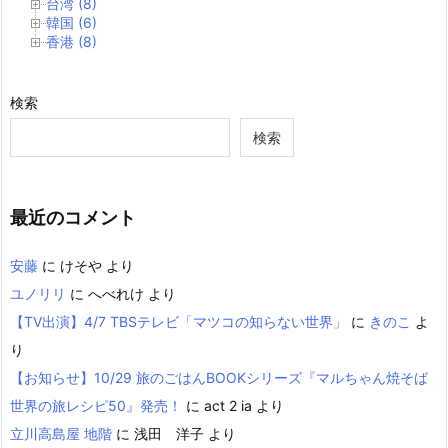
台湾 (8)
韓国 (6)
香港 (8)
検索
検索
最近のコメント
安藤
に
けそや
より
ユノリリ
に
へべれけ
より
【TV出演】4/7 TBSテレビ「マツコの知らない世界」
に
きのこ
よ
り
【お知らせ】10/29 旅のごはんBOOKシリーズ『マルちゃん焼そば
世界の旅レシピ50』発売！
に
act 2 ia
より
立川高島屋 地階
に
浅田 洋子
より