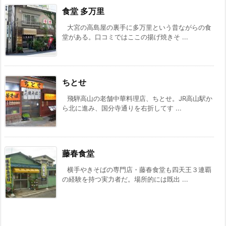
食堂 多万里
大宮の高島屋の裏手に多万里という昔ながらの食
堂がある。口コミではここの揚げ焼きそ ...
ちとせ
飛騨高山の老舗中華料理店、ちとせ。JR高山駅か
ら北に進み、国分寺通りを右折してす ...
藤春食堂
横手やきそばの専門店・藤春食堂も四天王３連覇
の経験を持つ実力者だ。場所的には既出 ...