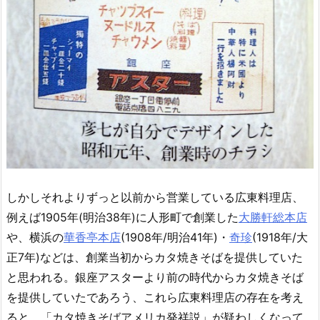
しかしそれよりずっと以前から営業している広東料理店、
例えば1905年(明治38年)に人形町で創業した
大勝軒総本店
や、横浜の
華香亭本店
(1908年/明治41年)・
奇珍
(1918年/大
正7年)などは、創業当初からカタ焼きそばを提供していた
と思われる。銀座アスターより前の時代からカタ焼きそば
を提供していたであろう、これら広東料理店の存在を考え
ると、「カタ焼きそばアメリカ発祥説」が疑わしくなって