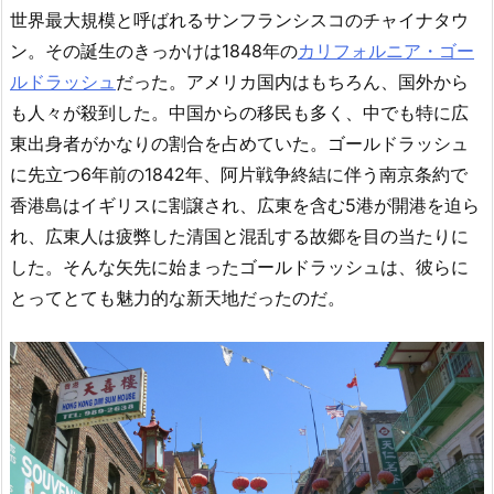
世界最大規模と呼ばれるサンフランシスコのチャイナタウ
ン。その誕生のきっかけは1848年の
カリフォルニア・ゴー
ルドラッシュ
だった。アメリカ国内はもちろん、国外から
も人々が殺到した。中国からの移民も多く、中でも特に広
東出身者がかなりの割合を占めていた。ゴールドラッシュ
に先立つ6年前の1842年、阿片戦争終結に伴う南京条約で
香港島はイギリスに割譲され、広東を含む5港が開港を迫ら
れ、広東人は疲弊した清国と混乱する故郷を目の当たりに
した。そんな矢先に始まったゴールドラッシュは、彼らに
とってとても魅力的な新天地だったのだ。