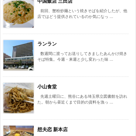
中国飯店 三田店
前回、蟹粉炒麺という焼きそばを紹介したが、他
店ではどう提供されているのか気になっ ...
ランラン
数週間に渡ってお送りしてきましたあんかけ焼き
そば特集。今週・来週と少し変わった味 ...
小山食堂
先週土曜日に、熊谷にある埼玉県立図書館を訪れ
た。朝から昼近くまで目的の資料を漁っ ...
想夫恋 新本店