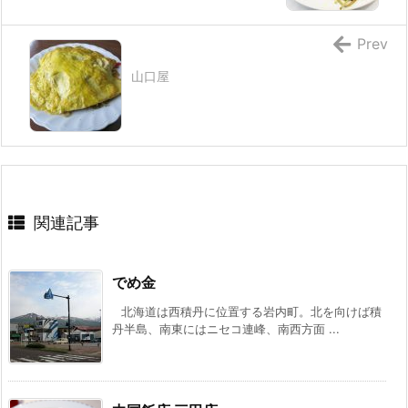
Prev
山口屋
関連記事
でめ金
北海道は西積丹に位置する岩内町。北を向けば積
丹半島、南東にはニセコ連峰、南西方面 ...