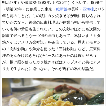
明治17年）や萬珍樓(1892年/明治25年）くらいで、1899年
（明治32年）に創業した東京・
維新號
や長崎・
四海樓
より5
年も前のことだ。この頃にカタ焼きそばが既に持ち込まれ
ていたのなら、後発の広東料理店が創業当初から提供して
いても何の矛盾も生まれない。この文献のほかにも次回の
記事で述べるもう一つ別の理由もあって、私はいま「カタ
焼きそばアメリカ発祥説」を確信している。豚肉とモヤシ
の「肉絲炒麺」や魚介を使った「三鮮炒麺」など、広東料
理のあんかけ焼きそばがベースにあったのは確かだろう
が、揚げ麺を使ったカタ焼きそばはチャプスイと共にアメ
リカで生まれたに違いない。それが現在の私の結論だ。