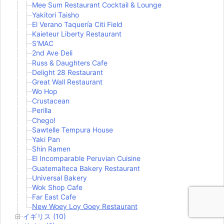
Mee Sum Restaurant Cocktail & Lounge
Yakitori Taisho
El Verano Taquería Citi Field
Kaieteur Liberty Restaurant
S’MAC
2nd Ave Deli
Russ & Daughters Cafe
Delight 28 Restaurant
Great Wall Restaurant
Wo Hop
Crustacean
Perilla
Chego!
Sawtelle Tempura House
Yaki Pan
Shin Ramen
El Incomparable Peruvian Cuisine
Guatemalteca Bakery Restaurant
Universal Bakery
Wok Shop Cafe
Far East Cafe
New Woey Loy Goey Restaurant
イギリス (10)