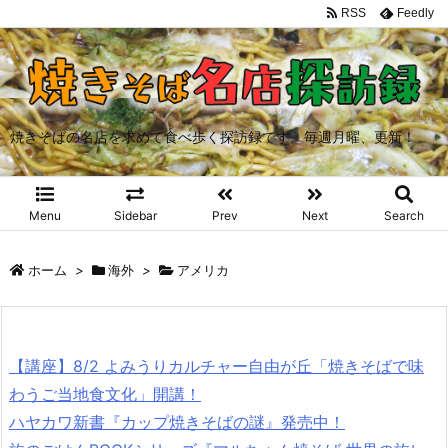
RSS
Feedly
焼きそばの名店を求めて食べ歩く探訪録です。毎週月曜、更新！
Menu
Sidebar
Prev
Next
Search
ホーム
>
海外
>
アメリカ
【講座】8/2 よみうりカルチャー自由が丘「焼きそばで味
わうご当地食文化」開講！
ハヤカワ新書『カップ焼きそばの謎』発売中！