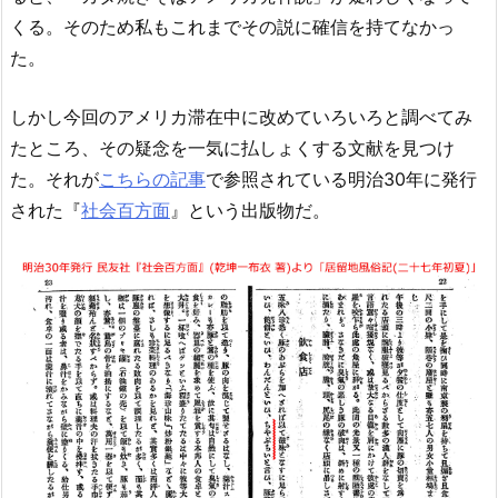
くる。そのため私もこれまでその説に確信を持てなかっ
た。
しかし今回のアメリカ滞在中に改めていろいろと調べてみ
たところ、その疑念を一気に払しょくする文献を見つけ
た。それが
こちらの記事
で参照されている明治30年に発行
された『
社会百方面
』という出版物だ。