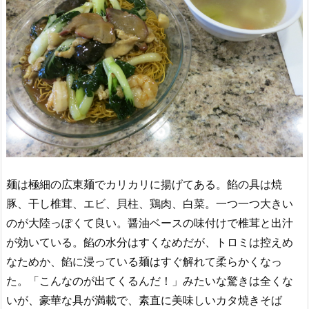
麺は極細の広東麺でカリカリに揚げてある。餡の具は焼
豚、干し椎茸、エビ、貝柱、鶏肉、白菜。一つ一つ大きい
のが大陸っぽくて良い。醤油ベースの味付けで椎茸と出汁
が効いている。餡の水分はすくなめだが、トロミは控えめ
なためか、餡に浸っている麺はすぐ解れて柔らかくなっ
た。「こんなのが出てくるんだ！」みたいな驚きは全くな
いが、豪華な具が満載で、素直に美味しいカタ焼きそば