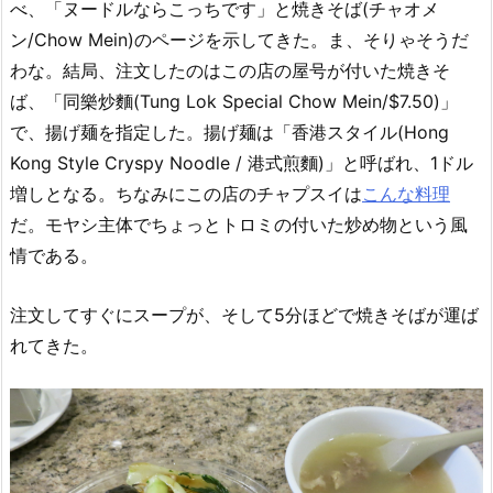
べ、「ヌードルならこっちです」と焼きそば(チャオメ
ン/Chow Mein)のページを示してきた。ま、そりゃそうだ
わな。結局、注文したのはこの店の屋号が付いた焼きそ
ば、「同樂炒麵(Tung Lok Special Chow Mein/$7.50)」
で、揚げ麺を指定した。揚げ麺は「香港スタイル(Hong
Kong Style Cryspy Noodle / 港式煎麵)」と呼ばれ、1ドル
増しとなる。ちなみにこの店のチャプスイは
こんな料理
だ。モヤシ主体でちょっとトロミの付いた炒め物という風
情である。
注文してすぐにスープが、そして5分ほどで焼きそばが運ば
れてきた。