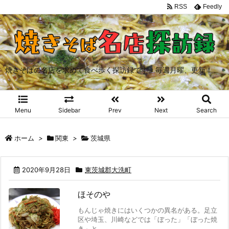
RSS
Feedly
焼きそばの名店を求めて食べ歩く探訪録です。毎週月曜、更新！
Menu
Sidebar
Prev
Next
Search
ホーム
>
関東
>
茨城県
2020年9月28日
東茨城郡大洗町
ほそのや
もんじゃ焼きにはいくつかの異名がある。足立
区や埼玉、川崎などでは「ぼった」「ぼった焼
き」と ...