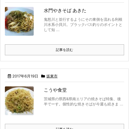
水門やきそば あきた
鬼怒川と並行するようにその東側を流れる利根
川水系小貝川。ブラックバス釣りのポイントと
して知 ...
記事を読む
2017年6月19日
坂東市
こうや食堂
茨城県の県西&県南エリアの焼きそば特集、後
半でーす。個性的な焼きそばが今週も続きま ...