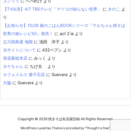
ユノリリ
に
へべれけ
より
【TV出演】4/7 TBSテレビ「マツコの知らない世界」
に
きのこ
よ
り
【お知らせ】10/29 旅のごはんBOOKシリーズ『マルちゃん焼そば
世界の旅レシピ50』発売！
に
act 2 ia
より
立川高島屋 地階
に
浅田 洋子
より
当サイトについて
に
432ペプシ
より
浪花家総本店
に
みっく
より
タケちゃん
に
ちび太
より
カフェメルス 猪子石店
に
Guevara
より
大脇
に
Guevara
より
Copyright ©
2026
焼きそば名店探訪録
All Rights Reserved.
WordPress Luxeritas Theme is provided by "
Thought is free
".