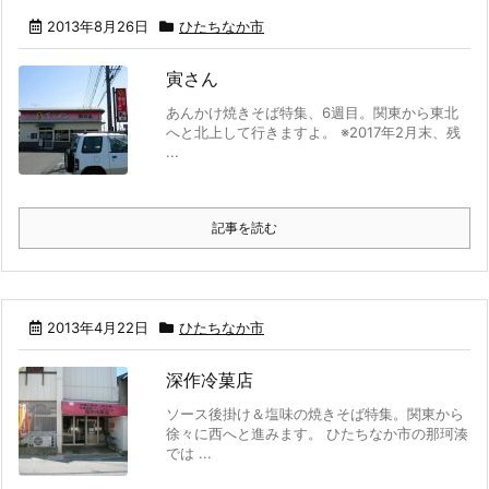
2013年8月26日
ひたちなか市
寅さん
あんかけ焼きそば特集、6週目。関東から東北
へと北上して行きますよ。 ※2017年2月末、残
...
記事を読む
2013年4月22日
ひたちなか市
深作冷菓店
ソース後掛け＆塩味の焼きそば特集。関東から
徐々に西へと進みます。 ひたちなか市の那珂湊
では ...