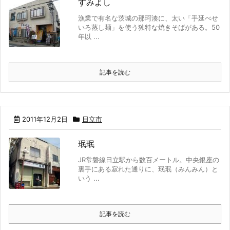
すみよし
漁業で有名な茨城の那珂湊に、太い「手延べせ
いろ蒸し麺」を使う独特な焼きそばがある。50
年以 ...
記事を読む
2011年12月2日
日立市
珉珉
JR常磐線日立駅から数百メートル。中央銀座の
裏手にある寂れた通りに、珉珉（みんみん）と
いう ...
記事を読む