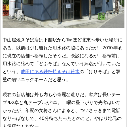
中山屋焼きそば店は下館駅から1㎞ほど北東へ歩いた場所に
ある。以前は少し離れた用水路の脇にあったが、2010年頃
に現在の店舗へ移転したそうだ。余談になるが、移転前は
用水路に絡めて「どぶそば」なんていう綽名が付いていた
という。
成田にある鉄板焼きそば鈴木
の「げりそば」と双
璧の酷いニックネームだと思う。
現在の新店舗は外も内も小奇麗な造りだ。客席は長いテー
ブル2卓と丸テーブルが1卓。土曜の昼下がりで先客はいな
かったが、年配の女将さんによると、ついさっきまで電話
なりっぱなしで、40分待ちだったとのこと。やはり地元の
人気店なんだなー。