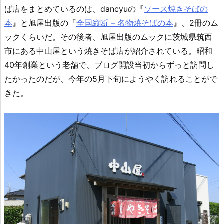
ば店をまとめているのは、dancyuの『
ソース焼きそばの
本
』と旭屋出版の『
全国縦断 – 名物焼そばの本
』、2冊のム
ックくらいだ。その後者、旭屋出版のムックに茨城県筑西
市にある中山屋という焼きそば店が紹介されている。昭和
40年創業という老舗で、ブログ開設当初からずっと訪問し
たかったのだが、今年の5月下旬にようやく訪れることがで
きた。