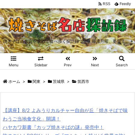
RSS
Feedly
焼きそばの名店を求めて食べ歩く探訪録です。毎週月曜、更新！
Menu
Sidebar
Prev
Next
Search
ホーム
>
関東
>
茨城県
>
筑西市
【講座】8/2 よみうりカルチャー自由が丘「焼きそばで味
わうご当地食文化」開講！
ハヤカワ新書『カップ焼きそばの謎』発売中！