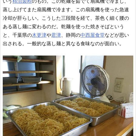
いう
柿沼製粉
のもの。この乾麺を茹でて扇風機で冷まし、
蒸し上げてまた扇風機で冷ます。この扇風機を使った急速
冷却が肝らしい。こうした三段階を経て、茶色く細く腰の
ある蒸し麺に変わるのだ。乾麺を使った焼きそばという
と、千葉県の
木更津
や
君津
、静岡の
中西屋食堂
などが思い
出される。一般的な蒸し麺と異なる食味なのが面白い。