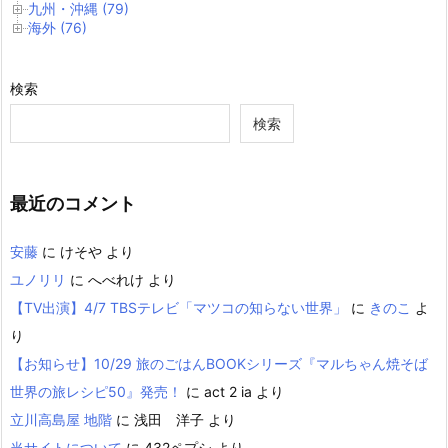
九州・沖縄 (79)
海外 (76)
検索
検索
最近のコメント
安藤
に
けそや
より
ユノリリ
に
へべれけ
より
【TV出演】4/7 TBSテレビ「マツコの知らない世界」
に
きのこ
よ
り
【お知らせ】10/29 旅のごはんBOOKシリーズ『マルちゃん焼そば
世界の旅レシピ50』発売！
に
act 2 ia
より
立川高島屋 地階
に
浅田 洋子
より
当サイトについて
に
432ペプシ
より