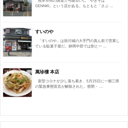
熊本市街の国道三号線沿いに「やきそば
GENNKI」という店がある。もともと「さぶ ...
すいのや
「すいのや」は掛川城の大手門の真ん前で営業し
ている駄菓子屋だ。静岡中部では割と一 ...
萬珍樓 本店
新型コロナが少し落ち着き、5月25日に一都三県
の緊急事態宣言が解除された。密閉・ ...