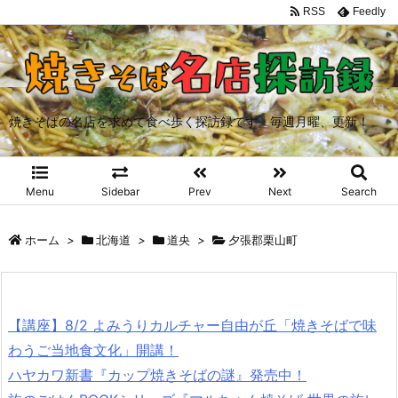
RSS
Feedly
焼きそばの名店を求めて食べ歩く探訪録です。毎週月曜、更新！
Menu
Sidebar
Prev
Next
Search
ホーム
>
北海道
>
道央
>
夕張郡栗山町
【講座】8/2 よみうりカルチャー自由が丘「焼きそばで味
わうご当地食文化」開講！
ハヤカワ新書『カップ焼きそばの謎』発売中！