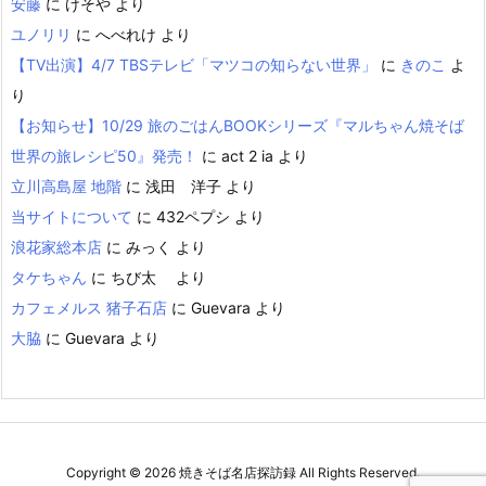
安藤
に
けそや
より
ユノリリ
に
へべれけ
より
【TV出演】4/7 TBSテレビ「マツコの知らない世界」
に
きのこ
よ
り
【お知らせ】10/29 旅のごはんBOOKシリーズ『マルちゃん焼そば
世界の旅レシピ50』発売！
に
act 2 ia
より
立川高島屋 地階
に
浅田 洋子
より
当サイトについて
に
432ペプシ
より
浪花家総本店
に
みっく
より
タケちゃん
に
ちび太
より
カフェメルス 猪子石店
に
Guevara
より
大脇
に
Guevara
より
Copyright ©
2026
焼きそば名店探訪録
All Rights Reserved.