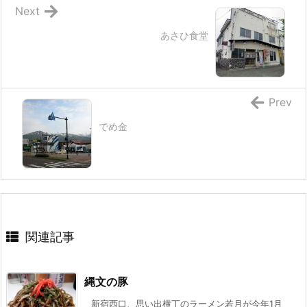
Next
あさひ食堂
Prev
でめ金
関連記事
縄文の豚
新宿西口、思い出横丁のラーメン若月が今年1月