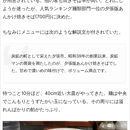
が用意されている。他の客も焼きそば率が高い。どれにし
ようか迷ったが、人気ランキング麺類部門一位の夕張版あ
んかけ焼きそば(700円)に決めた。
ちなみにメニューには次のような解説文が付されていた。
炭鉱の町として栄えた夕張市。昭和39年の創業以来、炭鉱
マンの胃袋を満たしたのが、夕張版あんかけ焼きそばでし
た。甘めで濃いめの味付けで、ボリューム満点です。
待つこと10分ほど、40cm近い大皿がやってきた。麺は中央
でこんもりとうずたかい玉になっている。その周りには溢
れんばかりの餡がたっぷり。