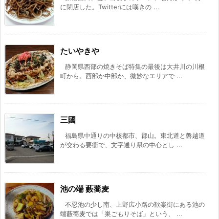
に閉店した。Twitterには嘆きの ...
たいやきや
静岡県西部の焼きそば特集の最後は大井川の川根
町から。西部か中部か、微妙なエリアで ...
三國
福島県中通りの中核都市、郡山。東北道と磐越道
が交わる要衝で、文字通り県の中心とし ...
池の端 藪蕎麦
不忍池の少し南、上野広小路の歓楽街にある池の
端藪蕎麦では「巣ごもりそば」という、 ...