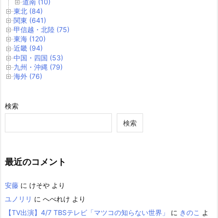
道南 (10)
東北 (84)
関東 (641)
甲信越・北陸 (75)
東海 (120)
近畿 (94)
中国・四国 (53)
九州・沖縄 (79)
海外 (76)
検索
検索
最近のコメント
安藤
に
けそや
より
ユノリリ
に
へべれけ
より
【TV出演】4/7 TBSテレビ「マツコの知らない世界」
に
きのこ
よ