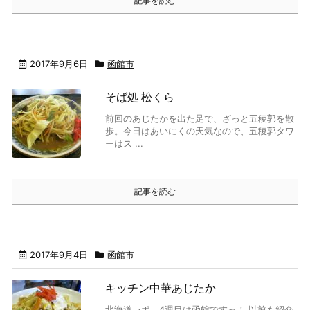
記事を読む
2017年9月6日
函館市
そば処 松くら
前回のあじたかを出た足で、ざっと五稜郭を散
歩。今日はあいにくの天気なので、五稜郭タワ
ーはス ...
記事を読む
2017年9月4日
函館市
キッチン中華あじたか
北海道レポ、4週目は函館ですっ！ 以前も紹介