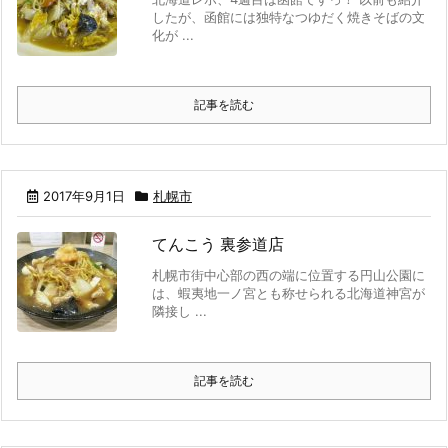
したが、函館には独特なつゆだく焼きそばの文
化が ...
記事を読む
2017年9月1日
札幌市
てんこう 裏参道店
札幌市街中心部の西の端に位置する円山公園に
は、蝦夷地一ノ宮とも称せられる北海道神宮が
隣接し ...
記事を読む