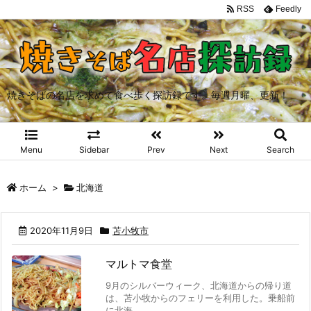
RSS
Feedly
焼きそばの名店を求めて食べ歩く探訪録です。毎週月曜、更新！
Menu
Sidebar
Prev
Next
Search
ホーム
>
北海道
2020年11月9日
苫小牧市
マルトマ食堂
9月のシルバーウィーク、北海道からの帰り道
は、苫小牧からのフェリーを利用した。乗船前
に北海 ...