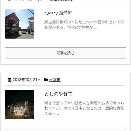
つべつ西洋軒
網走郡津別町の市街地につべつ西洋軒という洋
食屋がある。"究極の"豚丼が ...
記事を読む
2013年10月21日
根室市
としのや食堂
焼きそばってやつは色んな業態のお店で食べら
れますが、やはり基本となるのは一般的な食堂
で売ら ...