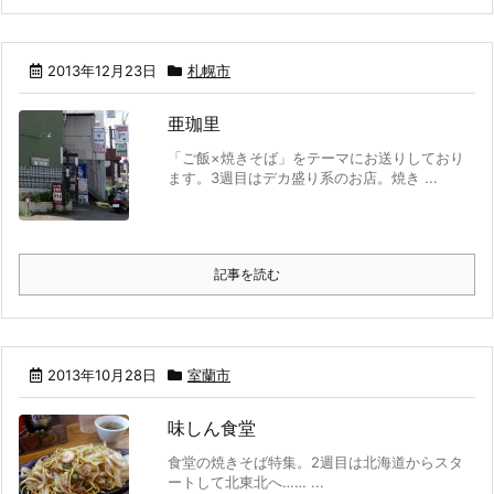
2013年12月23日
札幌市
亜珈里
「ご飯×焼きそば」をテーマにお送りしており
ます。3週目はデカ盛り系のお店。焼き ...
記事を読む
2013年10月28日
室蘭市
味しん食堂
食堂の焼きそば特集。2週目は北海道からスタ
ートして北東北へ…… ...