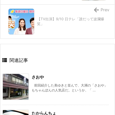
Prev
【TV出演】9/10 日テレ「誰だって波瀾爆
笑」
関連記事
さおや
前回紹介した美ゆきと並んで、大洲の「さおや」
もちゃんぽんの人気店だ。というか、「 ...
たからんちょ