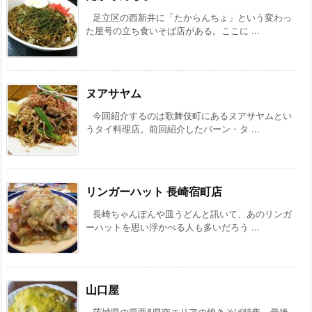
足立区の西新井に「たからんちょ」という変わっ
た屋号の立ち食いそば店がある。ここに ...
ヌアサヤム
今回紹介するのは歌舞伎町にあるヌアサヤムとい
うタイ料理店。前回紹介したバーン・タ ...
リンガーハット 長崎宿町店
長崎ちゃんぽんや皿うどんと訊いて、あのリンガ
ーハットを思い浮かべる人も多いだろう ...
山口屋
茨城県の県西&県南エリアの焼きそば特集、最後