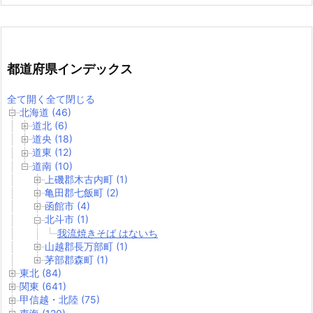
都道府県インデックス
全て開く
全て閉じる
北海道 (46)
道北 (6)
道央 (18)
道東 (12)
道南 (10)
上磯郡木古内町 (1)
亀田郡七飯町 (2)
函館市 (4)
北斗市 (1)
我流焼きそば はないち
山越郡長万部町 (1)
茅部郡森町 (1)
東北 (84)
関東 (641)
甲信越・北陸 (75)