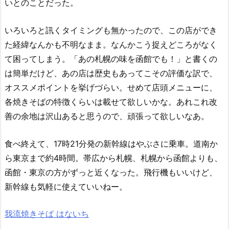
いとのことだった。
いろいろと訊くタイミングも無かったので、この店ができ
た経緯なんかも不明なまま。なんかこう捉えどころがなく
て困ってしまう。「あの札幌の味を函館でも！」と書くの
は簡単だけど、あの店は歴史もあってこその評価な訳で、
オススメポイントを挙げづらい。せめて店頭メニューに、
各焼きそばの特徴くらいは載せて欲しいかな。あれこれ改
善の余地は沢山あると思うので、頑張って欲しいなあ。
食べ終えて、17時21分発の新幹線はやぶさに乗車。道南か
ら東京まで約4時間。帯広から札幌、札幌から函館よりも、
函館・東京の方がずっと近くなった。飛行機もいいけど、
新幹線も気軽に使えていいねー。
我流焼きそば はないち