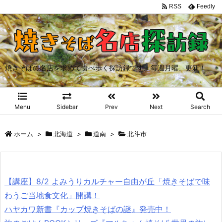
RSS
Feedly
焼きそばの名店を求めて食べ歩く探訪録です。毎週月曜、更新！
Menu
Sidebar
Prev
Next
Search
ホーム
>
北海道
>
道南
>
北斗市
【講座】8/2 よみうりカルチャー自由が丘「焼きそばで味
わうご当地食文化」開講！
ハヤカワ新書『カップ焼きそばの謎』発売中！