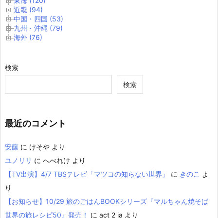
東海 (120)
近畿 (94)
中国・四国 (53)
九州・沖縄 (79)
海外 (76)
検索
検索
最近のコメント
安藤
に
けそや
より
ユノリリ
に
へべれけ
より
【TV出演】4/7 TBSテレビ「マツコの知らない世界」
に
きのこ
よ
り
【お知らせ】10/29 旅のごはんBOOKシリーズ『マルちゃん焼そば
世界の旅レシピ50』発売！
に
act 2 ia
より