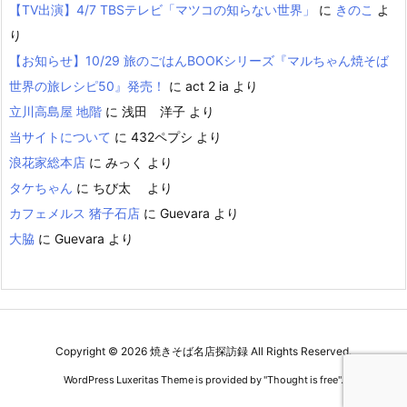
【TV出演】4/7 TBSテレビ「マツコの知らない世界」
に
きのこ
よ
り
【お知らせ】10/29 旅のごはんBOOKシリーズ『マルちゃん焼そば
世界の旅レシピ50』発売！
に
act 2 ia
より
立川高島屋 地階
に
浅田 洋子
より
当サイトについて
に
432ペプシ
より
浪花家総本店
に
みっく
より
タケちゃん
に
ちび太
より
カフェメルス 猪子石店
に
Guevara
より
大脇
に
Guevara
より
Copyright ©
2026
焼きそば名店探訪録
All Rights Reserved.
WordPress Luxeritas Theme is provided by "
Thought is free
".