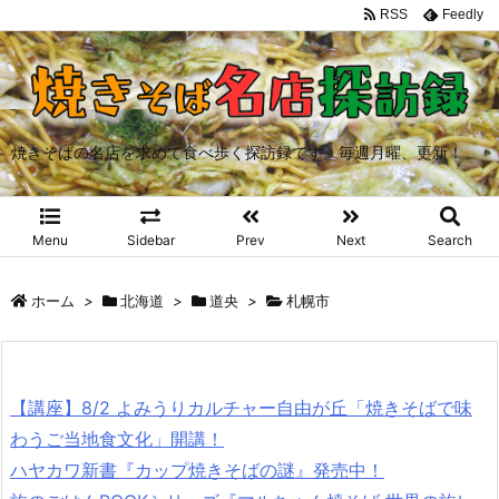
RSS
Feedly
焼きそばの名店を求めて食べ歩く探訪録です。毎週月曜、更新！
Menu
Sidebar
Prev
Next
Search
ホーム
>
北海道
>
道央
>
札幌市
【講座】8/2 よみうりカルチャー自由が丘「焼きそばで味
わうご当地食文化」開講！
ハヤカワ新書『カップ焼きそばの謎』発売中！