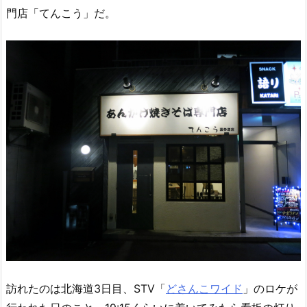
門店「てんこう」だ。
訪れたのは北海道3日目、STV「
どさんこワイド
」のロケが