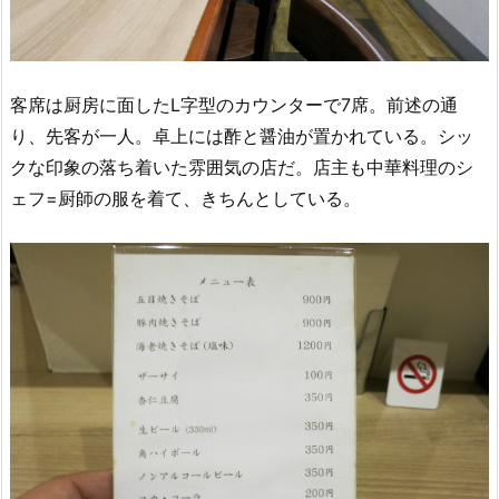
客席は厨房に面したL字型のカウンターで7席。前述の通
り、先客が一人。卓上には酢と醤油が置かれている。シッ
クな印象の落ち着いた雰囲気の店だ。店主も中華料理のシ
ェフ=厨師の服を着て、きちんとしている。