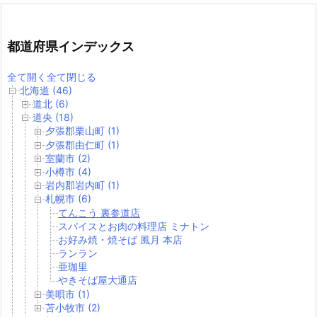
都道府県インデックス
全て開く
全て閉じる
北海道 (46)
道北 (6)
道央 (18)
夕張郡栗山町 (1)
夕張郡由仁町 (1)
室蘭市 (2)
小樽市 (4)
岩内郡岩内町 (1)
札幌市 (6)
てんこう 裏参道店
スパイスとお肉の料理店 ミナトン
お好み焼・焼そば 風月 本店
ランラン
亜珈里
やきそば屋大通店
美唄市 (1)
苫小牧市 (2)