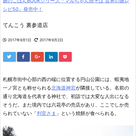
旅のごはんBOOKシリーズ『マルちゃん焼そば 世界の旅レ
シピ50』発売中！
てんこう 裏参道店
2017年9月1日
2017年9月2日
札幌市街中心部の西の端に位置する円山公園には、蝦夷地
一ノ宮とも称せられる
北海道神宮
が隣接している。名前の
通り北海道を代表する神社で、初詣では大変な人出になる
そうだ。また境内では六花亭の売店があり、ここでしか売
られていない「
判官さま
」という焼餅が食べられる。