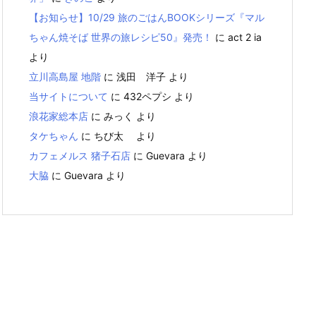
【お知らせ】10/29 旅のごはんBOOKシリーズ『マル
ちゃん焼そば 世界の旅レシピ50』発売！
に
act 2 ia
より
立川高島屋 地階
に
浅田 洋子
より
当サイトについて
に
432ペプシ
より
浪花家総本店
に
みっく
より
タケちゃん
に
ちび太
より
カフェメルス 猪子石店
に
Guevara
より
大脇
に
Guevara
より