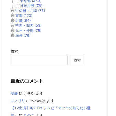
東京都 (453)
神奈川県 (78)
甲信越・北陸 (75)
東海 (120)
近畿 (94)
中国・四国 (53)
九州・沖縄 (79)
海外 (76)
検索
検索
最近のコメント
安藤
に
けそや
より
ユノリリ
に
へべれけ
より
【TV出演】4/7 TBSテレビ「マツコの知らない世
界」
に
きのこ
より