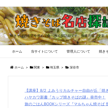
焼きそばの名店を求めて食べ歩く探訪録です。毎週月曜、更新！
ホーム
当サイトについて
管理人について
焼きそ
ホーム
>
関東
>
埼玉県
>
深谷市
【講座】8/2 よみうりカルチャー自由が丘「
ハヤカワ新書『カップ焼きそばの謎』発売中！
旅のごはんBOOKシリーズ『マルちゃん焼そば 