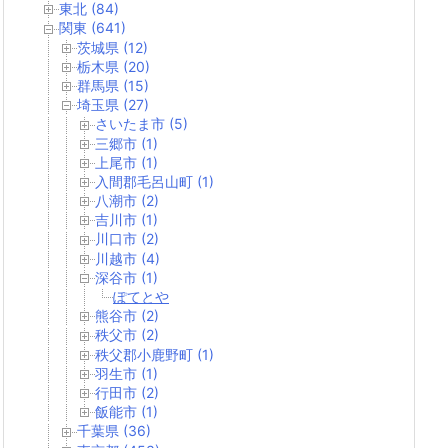
東北 (84)
関東 (641)
茨城県 (12)
栃木県 (20)
群馬県 (15)
埼玉県 (27)
さいたま市 (5)
三郷市 (1)
上尾市 (1)
入間郡毛呂山町 (1)
八潮市 (2)
吉川市 (1)
川口市 (2)
川越市 (4)
深谷市 (1)
ぽてとや
熊谷市 (2)
秩父市 (2)
秩父郡小鹿野町 (1)
羽生市 (1)
行田市 (2)
飯能市 (1)
千葉県 (36)