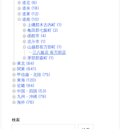
道北 (6)
道央 (18)
道東 (12)
道南 (10)
上磯郡木古内町 (1)
亀田郡七飯町 (2)
函館市 (4)
北斗市 (1)
山越郡長万部町 (1)
三八飯店 長万部店
茅部郡森町 (1)
東北 (84)
関東 (641)
甲信越・北陸 (75)
東海 (120)
近畿 (94)
中国・四国 (53)
九州・沖縄 (79)
海外 (76)
検索