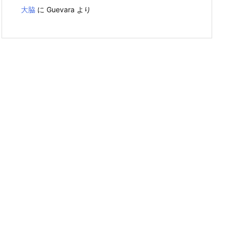
大脇
に
Guevara
より