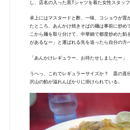
し、店名の入った黒Tシャツを着た女性スタッ
卓上にはマスタードと酢、一味、コショウが置
たところ、あんかけ焼きそばの麺は事前に炒め
こから麺を取り分けて、中華鍋で都度炒めた餡
があるなー」と運ばれる先を追ったら自分の方
「あんかけレギュラー、お待たせしましたー」
うへっ、これでレギュラーサイズか？ 皿の直径
沢山の餡が溢れんばかりに掛けられている。