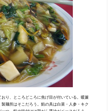
ており、ところどころに焦げ目が付いている。暖簾
く製麺所はそこだろう。餡の具は白菜・人参・キク
が一つ。餡の味付けは鶏がら醤油がベースだろう