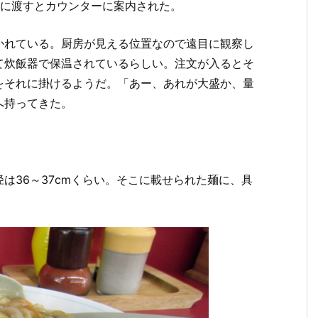
フに渡すとカウンターに案内された。
かれている。厨房が見える位置なので遠目に観察し
て炊飯器で保温されているらしい。注文が入るとそ
をそれに掛けるようだ。「あー、あれが大盛か、量
へ持ってきた。
は36～37cmくらい。そこに載せられた麺に、具