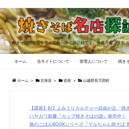
焼きそばの名店を求めて食べ歩く探訪録です。毎週月曜、更新！
ホーム
当サイトについて
管理人について
焼きそ
ホーム
>
北海道
>
道南
>
山越郡長万部町
【講座】8/2 よみうりカルチャー自由が丘「
ハヤカワ新書『カップ焼きそばの謎』発売中！
旅のごはんBOOKシリーズ『マルちゃん焼そば 