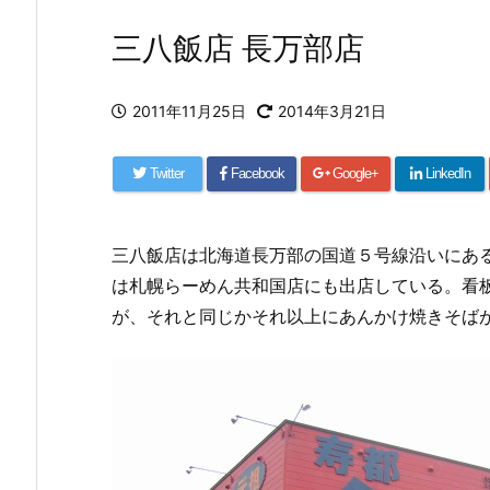
三八飯店 長万部店
2011年11月25日
2014年3月21日
Twitter
Facebook
Google+
LinkedIn
三八飯店は北海道長万部の国道５号線沿いにあ
は札幌らーめん共和国店にも出店している。看
が、それと同じかそれ以上にあんかけ焼きそば