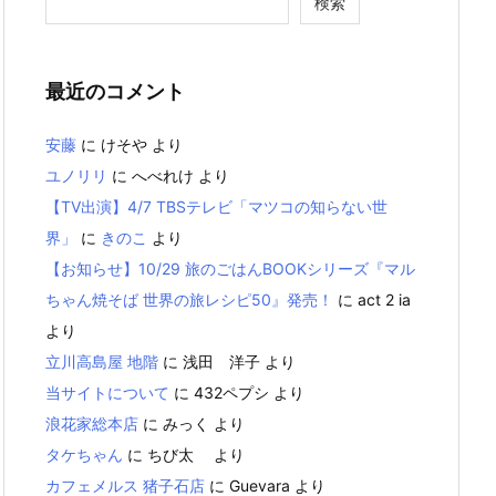
検索
最近のコメント
安藤
に
けそや
より
ユノリリ
に
へべれけ
より
【TV出演】4/7 TBSテレビ「マツコの知らない世
界」
に
きのこ
より
【お知らせ】10/29 旅のごはんBOOKシリーズ『マル
ちゃん焼そば 世界の旅レシピ50』発売！
に
act 2 ia
より
立川高島屋 地階
に
浅田 洋子
より
当サイトについて
に
432ペプシ
より
浪花家総本店
に
みっく
より
タケちゃん
に
ちび太
より
カフェメルス 猪子石店
に
Guevara
より