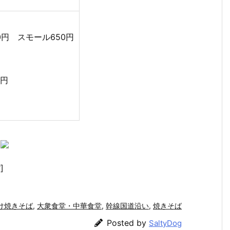
0円 スモール650円
0円
]
け焼きそば
,
大衆食堂・中華食堂
,
幹線国道沿い
,
焼きそば
Posted by
SaltyDog