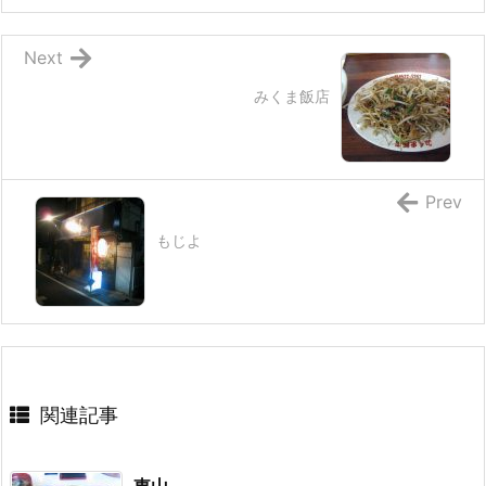
Next
みくま飯店
Prev
もじよ
関連記事
東山