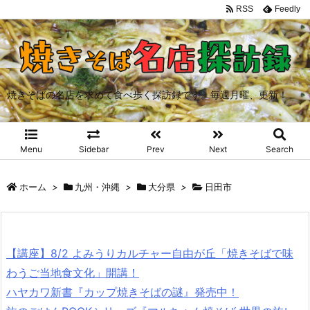
RSS
Feedly
焼きそばの名店を求めて食べ歩く探訪録です。毎週月曜、更新！
Menu
Sidebar
Prev
Next
Search
ホーム
>
九州・沖縄
>
大分県
>
日田市
【講座】8/2 よみうりカルチャー自由が丘「焼きそばで味
わうご当地食文化」開講！
ハヤカワ新書『カップ焼きそばの謎』発売中！