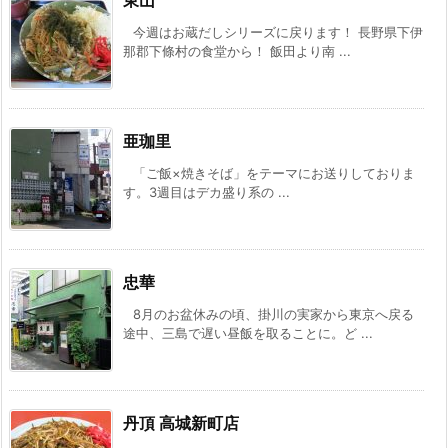
今週はお蔵だしシリーズに戻ります！ 長野県下伊
那郡下條村の食堂から！ 飯田より南 ...
亜珈里
「ご飯×焼きそば」をテーマにお送りしておりま
す。3週目はデカ盛り系の ...
忠華
8月のお盆休みの頃、掛川の実家から東京へ戻る
途中、三島で遅い昼飯を取ることに。ど ...
丹頂 高城新町店