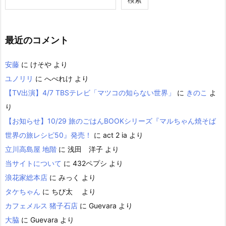
最近のコメント
安藤
に
けそや
より
ユノリリ
に
へべれけ
より
【TV出演】4/7 TBSテレビ「マツコの知らない世界」
に
きのこ
よ
り
【お知らせ】10/29 旅のごはんBOOKシリーズ『マルちゃん焼そば
世界の旅レシピ50』発売！
に
act 2 ia
より
立川高島屋 地階
に
浅田 洋子
より
当サイトについて
に
432ペプシ
より
浪花家総本店
に
みっく
より
タケちゃん
に
ちび太
より
カフェメルス 猪子石店
に
Guevara
より
大脇
に
Guevara
より