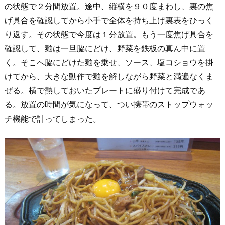
の状態で２分間放置。途中、縦横を９０度まわし、裏の焦
げ具合を確認してから小手で全体を持ち上げ裏表をひっく
り返す。その状態で今度は１分放置。もう一度焦げ具合を
確認して、麺は一旦脇にどけ、野菜を鉄板の真ん中に置
く。そこへ脇にどけた麺を乗せ、ソース、塩コショウを掛
けてから、大きな動作で麺を解しながら野菜と満遍なくま
ぜる。横で熱しておいたプレートに盛り付けて完成であ
る。放置の時間が気になって、つい携帯のストップウォッ
チ機能で計ってしまった。