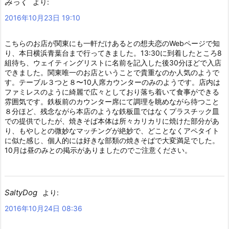
みっく
より:
2016年10月23日 19:10
こちらのお店が関東にも一軒だけあるとの想夫恋のWebページで知
り、本日横浜青葉台まで行ってきました。13:30に到着したところ8
組待ち、ウェイティングリストに名前を記入した後30分ほどで入店
できました。関東唯一のお店ということで貴重なのか人気のようで
す。テーブル３つと８〜10人席カウンターのみのようです。店内は
ファミレスのように綺麗で広々としており落ち着いて食事ができる
雰囲気です。鉄板前のカウンター席にて調理を眺めながら待つこと
８分ほど、残念ながら本店のような鉄板皿ではなくプラスチック皿
での提供でしたが、焼きそば本体は所々カリカリに焼けた部分があ
り、もやしとの微妙なマッチングが絶妙で、どことなくアペタイト
に似た感じ、個人的には好きな部類の焼きそばで大変満足でした。
10月は昼のみとの掲示がありましたのでご注意ください。
SaltyDog
より:
2016年10月24日 08:36