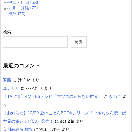
中国・四国 (53)
九州・沖縄 (79)
海外 (76)
検索
検索
最近のコメント
安藤
に
けそや
より
ユノリリ
に
へべれけ
より
【TV出演】4/7 TBSテレビ「マツコの知らない世界」
に
きのこ
よ
り
【お知らせ】10/29 旅のごはんBOOKシリーズ『マルちゃん焼そば
世界の旅レシピ50』発売！
に
act 2 ia
より
立川高島屋 地階
に
浅田 洋子
より