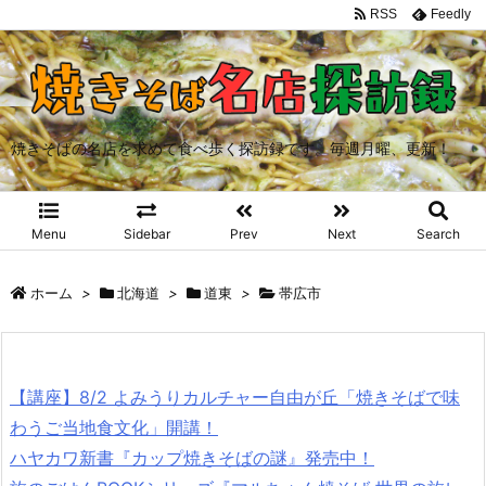
RSS
Feedly
焼きそばの名店を求めて食べ歩く探訪録です。毎週月曜、更新！
Menu
Sidebar
Prev
Next
Search
ホーム
>
北海道
>
道東
>
帯広市
【講座】8/2 よみうりカルチャー自由が丘「焼きそばで味
わうご当地食文化」開講！
ハヤカワ新書『カップ焼きそばの謎』発売中！