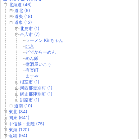
北海道 (46)
道北 (6)
道央 (18)
道東 (12)
北見市 (1)
帯広市 (7)
ラーメン Kiriちゃん
北京
どでからーめん
めん飯
癒酒屋いこう
有楽町
ますや
根室市 (1)
河西郡更別村 (1)
網走郡津別町 (1)
釧路市 (1)
道南 (10)
東北 (84)
関東 (641)
甲信越・北陸 (75)
東海 (120)
近畿 (94)