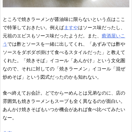
ところで焼きラーメンが醤油味に限らないという点はここ
で特筆しておきたい。例えば
ますや
はソース味だったし、
元祖のエビスもソース味だったようだ。また、
癒酒屋いこ
う
では酢とソースを一緒に出してくれ、「あずみでは酢や
ソースをダボダボ掛けて食べるスタイルだった」と教えて
くれた。「焼きそば」イコール「あんかけ」という文化圏
なので、それに対しての「焼きラーメン」イコール「混ぜ
炒めそば」という図式だったのかも知れない。
食べ終えてお会計。どでからーめんとは兄弟なのに、店の
雰囲気も焼きラーメンもスープも全く異なるのが面白い。
あんかけ焼きそばもいつか機会があれば食べ比べてみたい
なー。