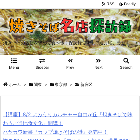
RSS
Feedly
焼きそばの名店を求めて食べ歩く探訪録です。毎週月曜、更新！
Menu
Sidebar
Prev
Next
Search
ホーム
>
関東
>
東京都
>
新宿区
【講座】8/2 よみうりカルチャー自由が丘「焼きそばで味
わうご当地食文化」開講！
ハヤカワ新書『カップ焼きそばの謎』発売中！