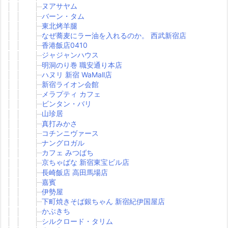
ヌアサヤム
バーン・タム
東北烤羊腿
なぜ蕎麦にラー油を入れるのか。 西武新宿店
香港飯店0410
ジャジャンハウス
明洞のり巻 職安通り本店
ハヌリ 新宿 WaMall店
新宿ライオン会館
メラプティ カフェ
ビンタン・バリ
山珍居
真打みかさ
コチンニヴァース
ナングロガル
カフェ みつばち
京ちゃばな 新宿東宝ビル店
長崎飯店 高田馬場店
嘉賓
伊勢屋
下町焼きそば銀ちゃん 新宿紀伊国屋店
かぶきち
シルクロード・タリム