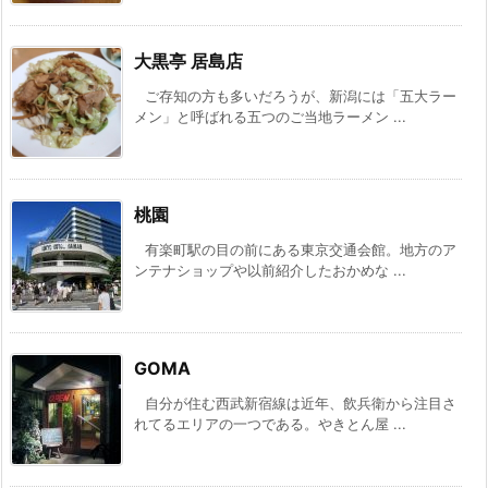
大黒亭 居島店
ご存知の方も多いだろうが、新潟には「五大ラー
メン」と呼ばれる五つのご当地ラーメン ...
桃園
有楽町駅の目の前にある東京交通会館。地方のア
ンテナショップや以前紹介したおかめな ...
GOMA
自分が住む西武新宿線は近年、飲兵衛から注目さ
れてるエリアの一つである。やきとん屋 ...