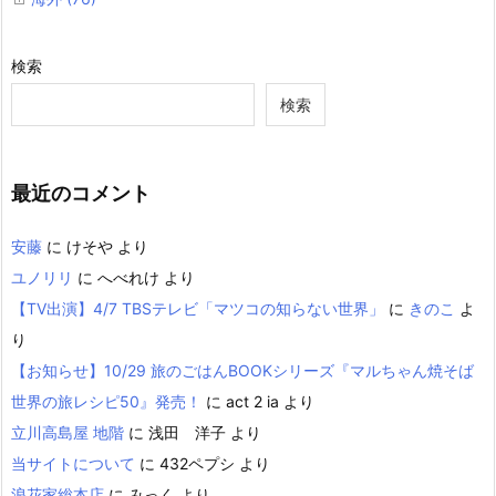
検索
検索
最近のコメント
安藤
に
けそや
より
ユノリリ
に
へべれけ
より
【TV出演】4/7 TBSテレビ「マツコの知らない世界」
に
きのこ
よ
り
【お知らせ】10/29 旅のごはんBOOKシリーズ『マルちゃん焼そば
世界の旅レシピ50』発売！
に
act 2 ia
より
立川高島屋 地階
に
浅田 洋子
より
当サイトについて
に
432ペプシ
より
浪花家総本店
に
みっく
より