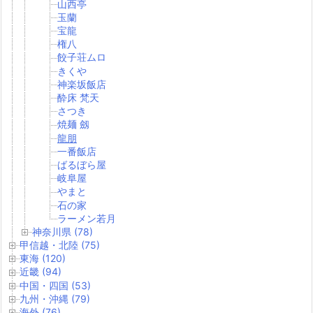
山西亭
玉蘭
宝龍
権八
餃子荘ムロ
きくや
神楽坂飯店
酔床 梵天
さつき
焼麺 劔
龍朋
一番飯店
ばるぼら屋
岐阜屋
やまと
石の家
ラーメン若月
神奈川県 (78)
甲信越・北陸 (75)
東海 (120)
近畿 (94)
中国・四国 (53)
九州・沖縄 (79)
海外 (76)