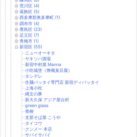
荒川区 (4)
葛飾区 (5)
西多摩郡奥多摩町 (1)
調布市 (4)
豊島区 (23)
足立区 (7)
青梅市 (1)
新宿区 (55)
ニューオーキタ
ヤキソバ酒場
新宿中村屋 Manna
小吃城堡（馋嘴臭豆腐）
タシデレ
生麺パッタイ専門店 新宿ディパッタイ
上海小吃
縄文の豚
新大久保 アジア屋台村
green glass
青柳
支那そば屋 こうや
タイコウ
クンメー 本店
サバイサバイ