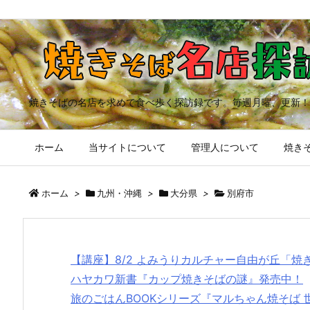
焼きそばの名店を求めて食べ歩く探訪録です。毎週月曜、更新！
ホーム
当サイトについて
管理人について
焼きそ
ホーム
>
九州・沖縄
>
大分県
>
別府市
【講座】8/2 よみうりカルチャー自由が丘「
ハヤカワ新書『カップ焼きそばの謎』発売中！
旅のごはんBOOKシリーズ『マルちゃん焼そば 