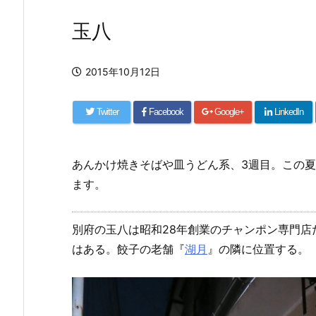
玉八
2015年10月12日
Twitter
Facebook
Google+
LinkedIn
あんかけ焼きそばや皿うどん系、3週目。この
ます。
別府の玉八は昭和28年創業のチャンポン専門
はある。餃子の老舗『
湖月
』の隣に位置する。