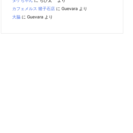
タケちゃん
に
ちび太
より
カフェメルス 猪子石店
に
Guevara
より
大脇
に
Guevara
より