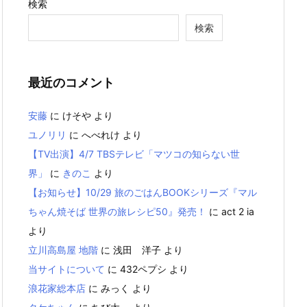
検索
検索
最近のコメント
安藤
に
けそや
より
ユノリリ
に
へべれけ
より
【TV出演】4/7 TBSテレビ「マツコの知らない世
界」
に
きのこ
より
【お知らせ】10/29 旅のごはんBOOKシリーズ『マル
ちゃん焼そば 世界の旅レシピ50』発売！
に
act 2 ia
より
立川高島屋 地階
に
浅田 洋子
より
当サイトについて
に
432ペプシ
より
浪花家総本店
に
みっく
より