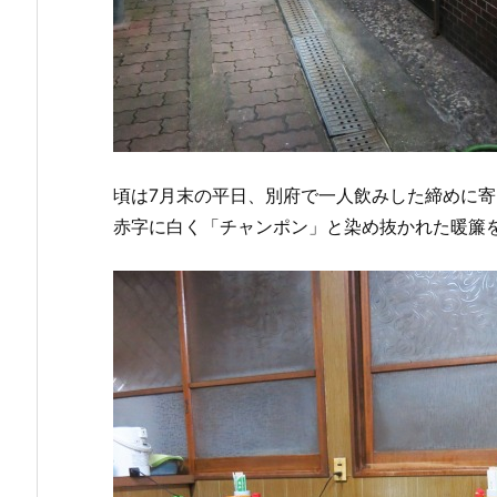
頃は7月末の平日、別府で一人飲みした締めに
赤字に白く「チャンポン」と染め抜かれた暖簾